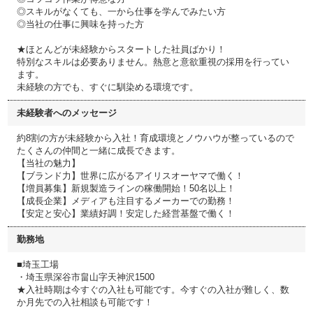
◎スキルがなくても、一から仕事を学んでみたい方
◎当社の仕事に興味を持った方
★ほとんどが未経験からスタートした社員ばかり！
特別なスキルは必要ありません。熱意と意欲重視の採用を行ってい
ます。
未経験の方でも、すぐに馴染める環境です。
未経験者へのメッセージ
約8割の方が未経験から入社！育成環境とノウハウが整っているので
たくさんの仲間と一緒に成長できます。
【当社の魅力】
【ブランド力】世界に広がるアイリスオーヤマで働く！
【増員募集】新規製造ラインの稼働開始！50名以上！
【成長企業】メディアも注目するメーカーでの勤務！
【安定と安心】業績好調！安定した経営基盤で働く！
勤務地
■埼玉工場
・埼玉県深谷市畠山字天神沢1500
★入社時期は今すぐの入社も可能です。今すぐの入社が難しく、数
か月先での入社相談も可能です！