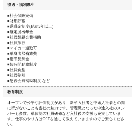
待遇・福利厚生
■社会保険完備
■財形貯蓄
■退職金制度(勤続3年以上)
■確定拠出年金
■社員懇親会費補助
■社員旅行
■マイカー通勤可
■単身者帰省旅費
■慶弔見舞金
■短時間勤務制度
■社員食堂
■社員割引
■懇親会費補助制度 など
教育制度
オープンで公平な評価制度があり、新卒入社者と中途入社者との間
に壁がないことも当社の魅力です。管理職となった中途入社のメン
バーも多数。単位制の社員研修など入社後の支援も充実していま
す。仕事のやり方はOJTを通して教えていきますのでご安心くださ
い。