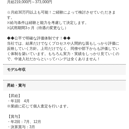
月給219,000円～373,000円
☆月給30万円以上も可能！ご経験によって検討させていただきま
す。
※給与条件は経験と能力を考慮して決定します。
※試用期間3ヶ月（待遇の変更なし）
◆◆公平で明確な評価体制です！◆◆
当社では、結果だけでなくプロセスや人間的な面もしっかり評価に
反映していく方針。上司だけでなく、同僚や部下からも評価してい
く体制を築いています。もちろん実力・実績をしっかり見ていくの
で、中途入社だからといってハンデは全くありません！
モデル年収
昇給・賞与
【昇給】
・年1回 4月
※業績に応じて個人査定を行います。
【賞与】
・年2回：7月、12月
・決算賞与：3月