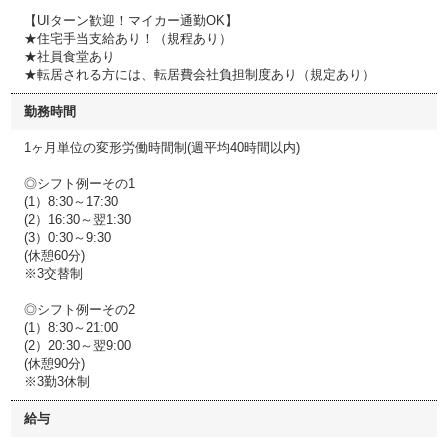
【UIターン歓迎！マイカー通勤OK】
★住宅手当支給あり！（規程あり）
★社員食堂あり
★転居される方には、転居費会社負担制度あり（規定あり）
勤務時間
1ヶ月単位の変形労働時間制(週平均40時間以内)
◎シフト例ーその1
(1）8:30～17:30
(2）16:30～翌1:30
(3）0:30～9:30
(休憩60分)
※3交替制
◎シフト例ーその2
(1）8:30～21:00
(2）20:30～翌9:00
(休憩90分)
※3勤3休制
給与