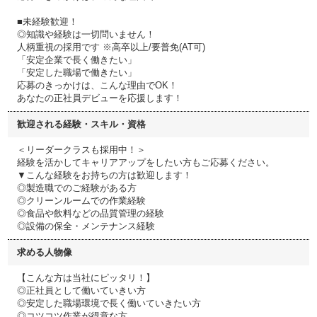
■未経験歓迎！
◎知識や経験は一切問いません！
人柄重視の採用です ※高卒以上/要普免(AT可)
「安定企業で長く働きたい」
「安定した職場で働きたい」
応募のきっかけは、こんな理由でOK！
あなたの正社員デビューを応援します！
歓迎される経験・スキル・資格
＜リーダークラスも採用中！＞
経験を活かしてキャリアアップをしたい方もご応募ください。
▼こんな経験をお持ちの方は歓迎します！
◎製造職でのご経験がある方
◎クリーンルームでの作業経験
◎食品や飲料などの品質管理の経験
◎設備の保全・メンテナンス経験
求める人物像
【こんな方は当社にピッタリ！】
◎正社員として働いていきい方
◎安定した職場環境で長く働いていきたい方
◎コツコツ作業が得意な方