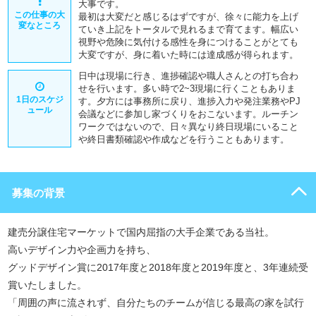
大事です。
この仕事の大
最初は大変だと感じるはずですが、徐々に能力を上げ
変なところ
ていき上記をトータルで見れるまで育てます。幅広い
視野や危険に気付ける感性を身につけることがとても
大変ですが、身に着いた時には達成感が得られます。
日中は現場に行き、進捗確認や職人さんとの打ち合わ
せを行います。多い時で2~3現場に行くこともありま
1日のスケジ
す。夕方には事務所に戻り、進捗入力や発注業務やPJ
ュール
会議などに参加し家づくりをおこないます。ルーチン
ワークではないので、日々異なり終日現場にいること
や終日書類確認や作成などを行うこともあります。
募集の背景
建売分譲住宅マーケットで国内屈指の大手企業である当社。
高いデザイン力や企画力を持ち、
グッドデザイン賞に2017年度と2018年度と2019年度と、3年連続受
賞いたしました。
「周囲の声に流されず、自分たちのチームが信じる最高の家を試行