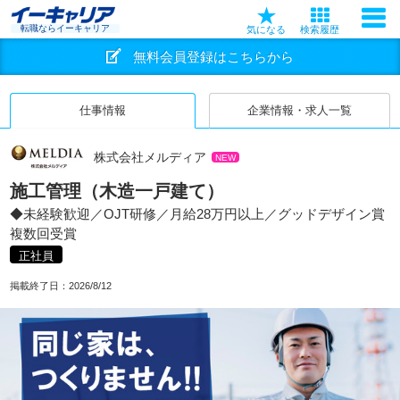
転職ならイーキャリア
気になる
検索履歴
無料会員登録はこちらから
仕事情報
企業情報・求人一覧
株式会社メルディア
NEW
施工管理（木造一戸建て）
◆未経験歓迎／OJT研修／月給28万円以上／グッドデザイン賞
複数回受賞
正社員
掲載終了日：
2026/8/12