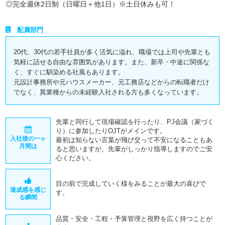
◎完全週休2日制（日曜日＋他1日）※土日休みも可！
配属部門
20代、30代の若手社員が多く活気に溢れ、職場では上司や先輩とも
気軽に話せる自由な雰囲気があります。また、新卒・中途に関係な
く、すぐに馴染める社風もあります。
元設計事務所や元ハウスメーカー、元工務店などからの転職者だけ
でなく、異業種からの未経験入社される方も多くなっています。
先輩と同行して現場確認を行ったり、PJ会議（家づく
り）に参加したりOJTがメインです。
入社後の一ヶ
最初は知らない言葉が飛び交って不安になることもあ
月間は
ると思いますが、先輩がしっかり指導しますのでご安
心ください。
目の前で完成していく様をみることが最大の喜びで
達成感を感じ
す。
る瞬間
品質・安全・工程・予算管理と視野を広く持つことが