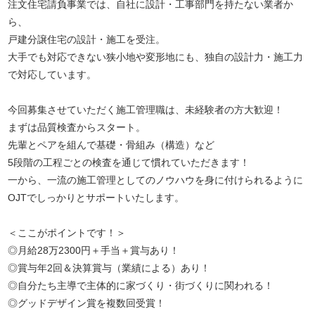
注文住宅請負事業では、自社に設計・工事部門を持たない業者か
ら、
戸建分譲住宅の設計・施工を受注。
大手でも対応できない狭小地や変形地にも、独自の設計力・施工力
で対応しています。
今回募集させていただく施工管理職は、未経験者の方大歓迎！
まずは品質検査からスタート。
先輩とペアを組んで基礎・骨組み（構造）など
5段階の工程ごとの検査を通じて慣れていただきます！
一から、一流の施工管理としてのノウハウを身に付けられるように
OJTでしっかりとサポートいたします。
＜ここがポイントです！＞
◎月給28万2300円＋手当＋賞与あり！
◎賞与年2回＆決算賞与（業績による）あり！
◎自分たち主導で主体的に家づくり・街づくりに関われる！
◎グッドデザイン賞を複数回受賞！