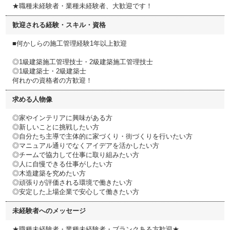
★職種未経験者・業種未経験者、大歓迎です！
歓迎される経験・スキル・資格
■何かしらの施工管理経験1年以上歓迎
◎1級建築施工管理技士・2級建築施工管理技士
◎1級建築士・2級建築士
何れかの資格者の方歓迎！
求める人物像
◎家やインテリアに興味がある方
◎新しいことに挑戦したい方
◎自分たち主導で主体的に家づくり・街づくりを行いたい方
◎マニュアル通りでなくアイデアを活かしたい方
◎チームで協力して仕事に取り組みたい方
◎人に自慢できる仕事がしたい方
◎木造建築を究めたい方
◎頑張りが評価される環境で働きたい方
◎安定した上場企業で安心して働きたい方
未経験者へのメッセージ
★職種未経験者・業種未経験者・ブランクある方歓迎★