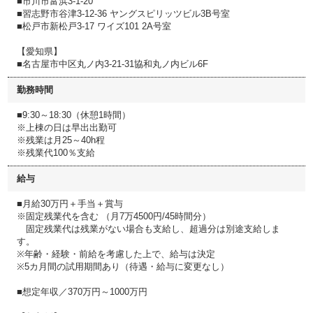
■市川市富浜3-1-20
■習志野市谷津3-12-36 ヤングスピリッツビル3B号室
■松戸市新松戸3-17 ワイズ101 2A号室
【愛知県】
■名古屋市中区丸ノ内3-21-31協和丸ノ内ビル6F
勤務時間
■9:30～18:30（休憩1時間）
※上棟の日は早出出勤可
※残業は月25～40h程
※残業代100％支給
給与
■月給30万円＋手当＋賞与
※固定残業代を含む （月7万4500円/45時間分）
固定残業代は残業がない場合も支給し、超過分は別途支給しま
す。
※年齢・経験・前給を考慮した上で、給与は決定
※5カ月間の試用期間あり（待遇・給与に変更なし）
■想定年収／370万円～1000万円