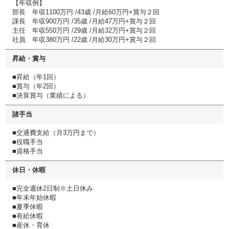
【年収例】
部長 年収1100万円 /43歳 /⽉給60万円+賞与２回
課長 年収900万円 /35歳 /⽉給47万円+賞与２回
主任 年収550万円 /29歳 /⽉給32万円+賞与２回
社員 年収380万円 /22歳 /⽉給30万円+賞与２回
昇給・賞与
■昇給（年1回）
■賞与（年2回）
■決算賞与（業績による）
諸手当
■交通費支給（月3万円まで）
■役職手当
■資格手当
休日・休暇
■完全週休2日制※土日休み
■年末年始休暇
■夏季休暇
■有給休暇
■産休・育休