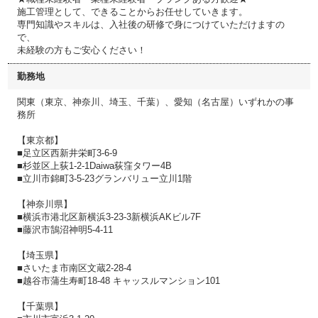
施工管理として、できることからお任せしていきます。
専門知識やスキルは、入社後の研修で身につけていただけますの
で、
未経験の方もご安心ください！
勤務地
関東（東京、神奈川、埼玉、千葉）、愛知（名古屋）いずれかの事
務所
【東京都】
■足立区西新井栄町3-6-9
■杉並区上荻1-2-1Daiwa荻窪タワー4B
■立川市錦町3-5-23グランバリュー立川1階
【神奈川県】
■横浜市港北区新横浜3-23-3新横浜AKビル7F
■藤沢市鵠沼神明5-4-11
【埼玉県】
■さいたま市南区文蔵2-28-4
■越谷市蒲生寿町18-48 キャッスルマンション101
【千葉県】