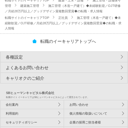
転職サイトのイーキャリアTOP
建築・土木・設備
施工管理・設備保守
管理
建築施工管理
施工管理（木造一戸建て）◆未経験歓迎／OJT研修
／月給28万円以上／グッドデザイン賞複数回受賞◆の転職・求人情報
転職サイトのイーキャリアTOP
正社員
施工管理（木造一戸建て）◆未
経験歓迎／OJT研修／月給28万円以上／グッドデザイン賞複数回受賞◆の転職・求
人情報
転職のイーキャリアトップへ
各種設定
よくあるお問い合わせ
キャリオクのご紹介
SBヒューマンキャピタル株式会社
転職サイト イーキャリアはSBヒューマンキャピタルによって運営されています。
会社案内
お問い合わせ
利用規約
個人情報の取扱いについて
セキュリティポリシー
企業の採用ご担当者様