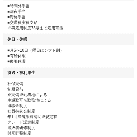
■時間外手当
■深夜手当
■資格手当
■交通費実費支給
※再雇用制度73歳まで雇用可能
休日・休暇
■月5〜10日（曜日はシフト制）
■有給休暇
■慶弔休暇
待遇・福利厚生
社保完備
制服貸与
寮完備※勤務地による
車通勤可※勤務地による
退職金制度
社員持株会制度
年1回帰省旅費補助※規定有
グレード認定制度
選抜者研修制度
財形貯蓄制度