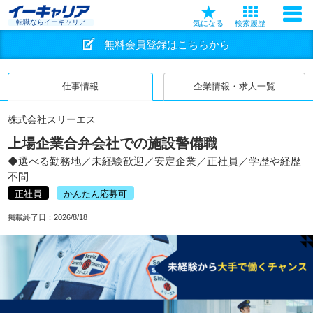
転職ならイーキャリア
気になる
検索履歴
無料会員登録はこちらから
仕事情報
企業情報・求人一覧
株式会社スリーエス
上場企業合弁会社での施設警備職
◆選べる勤務地／未経験歓迎／安定企業／正社員／学歴や経歴
不問
正社員
かんたん応募可
掲載終了日：
2026/8/18