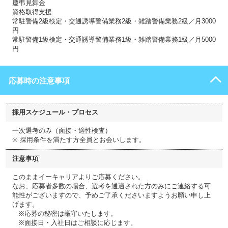
慶弔見舞金
資格取得支援
常駐警備2級検定・交通誘導警備業務2級・雑踏警備業務2級／月3000
円
常駐警備1級検定・交通誘導警備業務1級・雑踏警備業務1級／月5000
円
応募時の注意事項
採用スケジュール・プロセス
一次選考のみ（面接・適性検査）
※ 採用条件を満たす方全員とお会いします。
注意事項
このままイーキャリアよりご応募ください。
なお、応募者多数の場合、選考を通過された方のみにご連絡する可
能性がございますので、予めご了承くださいますようお願い申し上
げます。
※応募の秘密は厳守いたします。
※面接日・入社日はご相談に応じます。