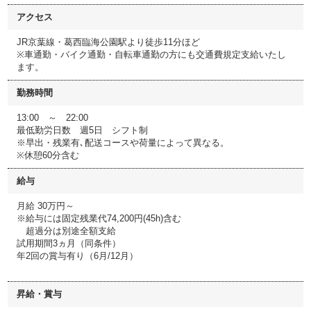
アクセス
JR京葉線・葛西臨海公園駅より徒歩11分ほど
※車通勤・バイク通勤・自転車通勤の方にも交通費規定支給いたし
ます。
勤務時間
13:00 ～ 22:00
最低勤労日数 週5日 シフト制
※早出・残業有､配送コースや荷量によって異なる。
※休憩60分含む
給与
月給 30万円～
※給与には固定残業代74,200円(45h)含む
超過分は別途全額支給
試用期間3ヵ月（同条件）
年2回の賞与有り（6月/12月）
昇給・賞与