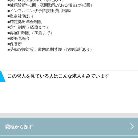
■健康診断年1回（夜間勤務がある場合は年2回）
■インフルエンザ予防接種 費用補助
■単身社宅あり
■確定拠出年金制度
■定年制度（65歳まで）
■再雇用制度（70歳まで）
■慶弔見舞金
■保養所
■受動喫煙対策：屋内原則禁煙（喫煙場所あり）
この求人を見ている人はこんな求人もみています
職種から探す