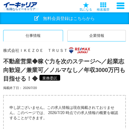
転職ならイーキャリア
気になる
検索履歴
無料会員登録はこちらから
仕事情報
企業情報
株式会社ＩＫＥＺＯＥ ＴＲＵＳＴ
不動産営業◆稼ぐ力を次のステージへ／起業志
向歓迎／兼業可／ノルマなし／年収3000万円も
目指せる！◆
業務委託
掲載終了日：
2026/7/20
申し訳ございません。この求人情報は現在掲載されておりませ
ん。このページでは、 2026/7/20 時点での求人情報の概要を確認
することができます。