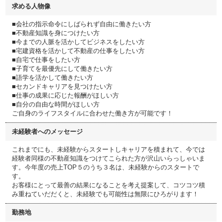
求める人物像
■会社の指示命令にしばられず自由に働きたい方
■不動産知識を身につけたい方
■今までの人脈を活かしてビジネスをしたい方
■宅建資格を活かして不動産の仕事をしたい方
■自宅で仕事をしたい方
■子育てを最優先にして働きたい方
■語学を活かして働きたい方
■セカンドキャリアを見つけたい方
■仕事の成果に応じた報酬がほしい方
■自分の自由な時間がほしい方
ご自身のライフスタイルに合わせた働き方が可能です！
未経験者へのメッセージ
これまでにも、未経験からスタートしキャリアを積まれて、今では
経験者同様の不動産知識をつけてこられた方が沢山いらっしゃいま
す。今年度の売上TOP５のうち３名は、未経験からのスタートで
す。
お客様にとって最善の結果になることを考え提案して、コツコツ積
み重ねていだだくと、未経験でも可能性は無限にひろがります！
勤務地