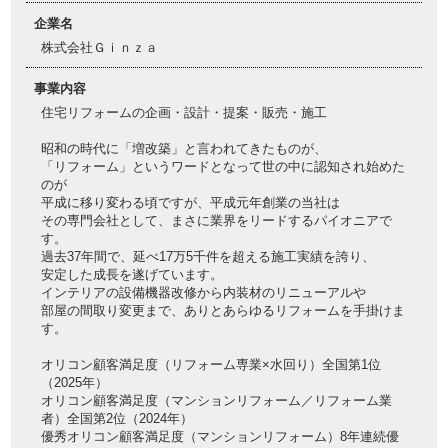
企業名
株式会社Ｇｉｎｚａ
事業内容
住宅リフォームの企画・設計・提案・販売・施工
昭和の時代に「増改築」と言われてきたものが、
「リフォーム」というワードとなって世の中に認知され始めた
のが
平成に移り変わる頃ですが、平成元年創業の当社は
その専門会社として、まさに業界をリードするパイオニアで
す。
過去37年間で、延べ17万5千件を超える施工実績を誇り、
安定した成長を遂げています。
インテリアの設備機器改修から内装材のリニューアルや
部屋の間取り変更まで、ありとあらゆるリフォームを手掛けま
す。
オリコン顧客満足度（リフォーム専業×水回り）全国第1位
（2025年）
オリコン顧客満足度（マンションリフォーム／リフォーム業
者）全国第2位（2024年）
優秀オリコン顧客満足度（マンションリフォーム）8年連続優