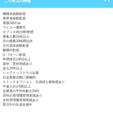
この求人の特徴
職種未経験歓迎
業界未経験歓迎
面接1回のみ
マイカー通勤可
オフィス内分煙/禁煙
募集人数10名以上
月の残業20時間以内
正社員未経験歓迎
離職中歓迎
U・Iターン歓迎
年間休日120日以上
産休・育休実績あり
設立20年以上
シェアトップクラス企業
社会貢献活動に積極的
ストックオプション、社員持ち株制度あり
中途入社が5割以上
従業員の平均年齢が20代
20代の管理職登用実績あり
女性管理職登用実績あり
育児中の社員在籍中