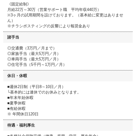
《固定給制》
月給22万～30万（営業サポート職 平均年収440万）
※3ヶ⽉の試⽤期間を設けております。（基本給に変更はありませ
ん）
※チラシポスティングの反響により報奨金あり
諸手当
◎交通費（3万円／月まで）
◎家族手当（最大5万円／月）
◎車両手当（最大5万円／月）
◎住宅手当（5千円～1万円／月）
休日・休暇
■週休2日制（平日8～10日／月）
└基本的には連休でのお休みとなります。
■年末年始休暇
■夏季休暇
■有給休暇
※ 年間休日120日
待遇・福利厚生