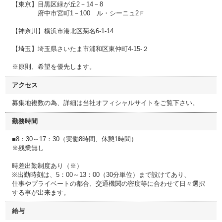
【東京】目黒区緑が丘2－14－8
府中市宮町1－100 ル・シーニュ2Ｆ
【神奈川】横浜市港北区菊名6‐1‐14
【埼玉】埼玉県さいたま市浦和区東仲町4‐15‐２
※原則、希望を優先します。
アクセス
募集地複数の為、詳細は当社オフィシャルサイトをご覧下さい。
勤務時間
■8：30～17：30（実働8時間、休憩1時間）
※残業無し
時差出勤制度あり（※）
※出勤時刻は、5：00～13：00（30分単位）まで設けてあり、
仕事やプライベートの都合、交通機関の密度等に合わせて日々選択
する事が出来ます。
給与