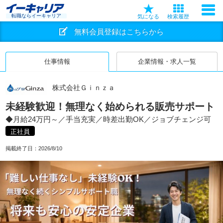
転職ならイーキャリア
気になる
検索履歴
無料会員登録はこちらから
仕事情報
企業情報・求人一覧
株式会社Ｇｉｎｚａ
未経験歓迎！無理なく始められる販売サポート
◆月給24万円～／手当充実／時差出勤OK／ジョブチェンジ可
正社員
掲載終了日：
2026/8/10