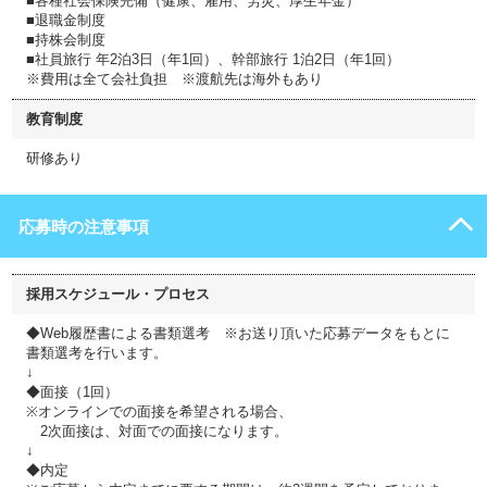
■各種社会保険完備（健康、雇⽤、労災、厚⽣年⾦）
■退職⾦制度
■持株会制度
■社員旅⾏ 年2泊3⽇（年1回）、幹部旅⾏ 1泊2⽇（年1回）
※費用は全て会社負担 ※渡航先は海外もあり
教育制度
研修あり
応募時の注意事項
採用スケジュール・プロセス
◆Web履歴書による書類選考 ※お送り頂いた応募データをもとに
書類選考を⾏います。
↓
◆⾯接（1回）
※オンラインでの面接を希望される場合、
2次面接は、対面での面接になります。
↓
◆内定