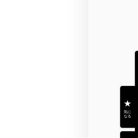
気に
なる