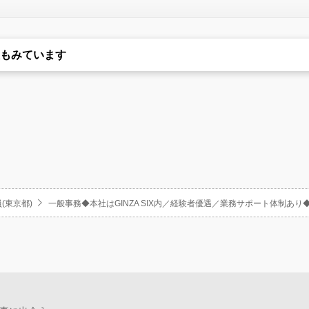
もみています
(東京都)
一般事務◆本社はGINZA SIX内／経験者優遇／業務サポート体制あ