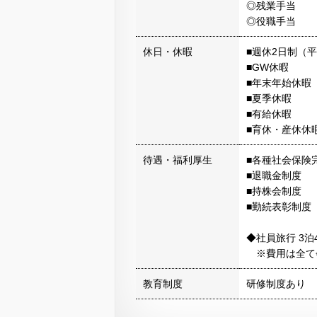
◎残業手当
◎役職手当
休日・休暇
■週休2日制（
■GW休暇
■年末年始休暇
■夏季休暇
■有給休暇
■育休・産休休
待遇・福利厚生
■各種社会保険
■退職金制度
■持株会制度
■勤続表彰制度
◆社員旅行 3泊
※費用は全て
教育制度
研修制度あり