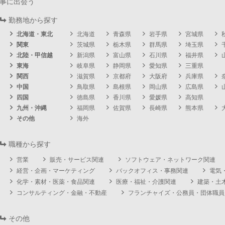
事に出会う
勤務地から探す
北海道・東北
北海道
青森県
岩手県
宮城県
関東
茨城県
栃木県
群馬県
埼玉県
北陸・甲信越
新潟県
富山県
石川県
福井県
東海
岐阜県
静岡県
愛知県
三重県
関西
滋賀県
京都府
大阪府
兵庫県
中国
鳥取県
島根県
岡山県
広島県
四国
徳島県
香川県
愛媛県
高知県
九州・沖縄
福岡県
佐賀県
長崎県
熊本県
その他
海外
職種から探す
営業
販売・サービス関連
ソフトウェア・ネットワーク関連
経営・企画・マーケティング
バックオフィス・事務関連
電気
化学・素材・医薬・食品関連
医療・福祉・介護関連
建築・土
コンサルティング・金融・不動産
フランチャイズ・公務員・団体職員
その他