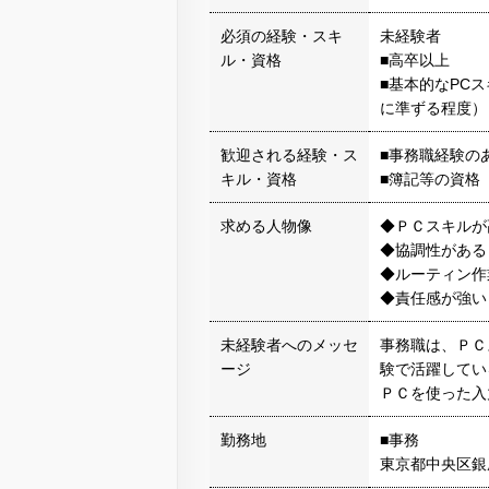
必須の経験・スキ
未経験者
ル・資格
■高卒以上
■基本的なPC
に準ずる程度）
歓迎される経験・ス
■事務職経験の
キル・資格
■簿記等の資格
求める人物像
◆ＰＣスキルが
◆協調性がある
◆ルーティン作
◆責任感が強い
未経験者へのメッセ
事務職は、ＰＣ
ージ
験で活躍してい
ＰＣを使った入
勤務地
■事務
東京都中央区銀座6