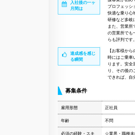
入社後の一ヶ
プロフェッシ
月間は
快適な乗り心
研修など多岐
また、営業所
の営業所でも
らも評判です
【お客様から
達成感を感じ
時にはご乗車
る瞬間
ります。安全
り、その後の
できれば、自
募集条件
雇用形態
正社員
年齢
不問
必須の経験・スキ
☆業界・職種未