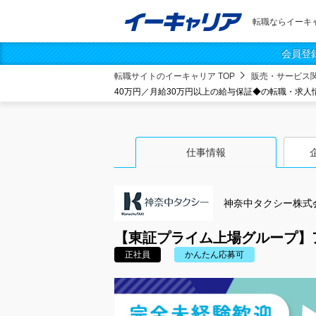
転職ならイーキ
会員登
転職サイトのイーキャリア TOP
販売・サービス
40万円／月給30万円以上の給与保証◆の転職・求人
仕事情報
神奈中タクシー株式
【東証プライム上場グループ】
正社員
かんたん応募可