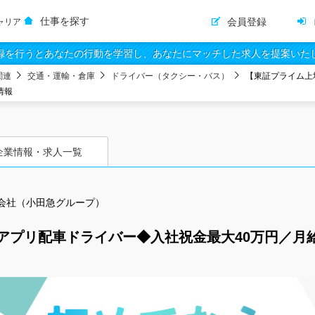
仕事を探す
会員登録
ャリア
録を行うとあなたの行動を学習し、あなたにマッチした求人を提案いた
関連
交通・運輸・倉庫
ドライバー（タクシー・バス）
【東証プライム上
情報
企業情報・求人一覧
会社（小田急グループ）
アプリ配車ドライバー◆入社祝金最大40万円／月給