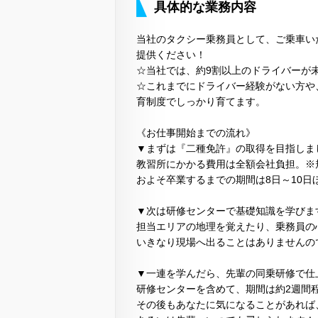
具体的な業務内容
当社のタクシー乗務員として、ご乗車い
提供ください！
☆当社では、約9割以上のドライバーが
☆これまでにドライバー経験がない方や
育制度でしっかり育てます。
《お仕事開始までの流れ》
▼まずは『二種免許』の取得を目指しま
教習所にかかる費用は全額会社負担。※
およそ卒業するまでの期間は8日～10日
▼次は研修センターで基礎知識を学びま
担当エリアの地理を覚えたり、乗務員の
いきなり現場へ出ることはありませんの
▼一連を学んだら、先輩の同乗研修で仕
研修センターを含めて、期間は約2週間
その後もあなたに気になることがあれば