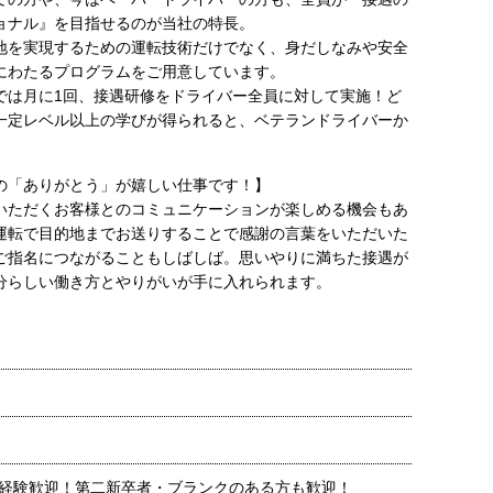
ョナル』を目指せるのが当社の特長。
地を実現するための運転技術だけでなく、身だしなみや安全
にわたるプログラムをご用意しています。
では月に1回、接遇研修をドライバー全員に対して実施！ど
一定レベル以上の学びが得られると、ベテランドライバーか
。
の「ありがとう」が嬉しい仕事です！】
いただくお客様とのコミュニケーションが楽しめる機会もあ
運転で目的地までお送りすることで感謝の言葉をいただいた
ご指名につながることもしばしば。思いやりに満ちた接遇が
分らしい働き方とやりがいが手に入れられます。
経験歓迎！第二新卒者・ブランクのある方も歓迎！