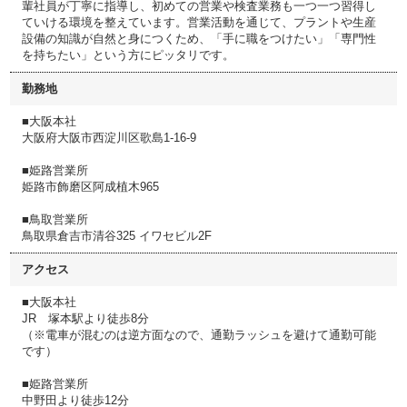
輩社員が丁寧に指導し、初めての営業や検査業務も一つ一つ習得し
ていける環境を整えています。営業活動を通じて、プラントや生産
設備の知識が自然と身につくため、「手に職をつけたい」「専門性
を持ちたい」という方にピッタリです。
勤務地
■大阪本社
大阪府大阪市西淀川区歌島1-16-9
■姫路営業所
姫路市飾磨区阿成植木965
■鳥取営業所
鳥取県倉吉市清谷325 イワセビル2F
アクセス
■大阪本社
JR 塚本駅より徒歩8分
（※電車が混むのは逆方面なので、通勤ラッシュを避けて通勤可能
です）
■姫路営業所
中野田より徒歩12分