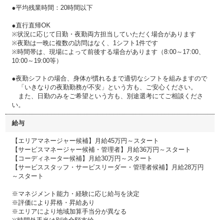
●平均残業時間：20時間以下
●直行直帰OK
※状況に応じて日勤・夜勤両方担当していただく場合があります
※夜勤は一晩に複数の訪問はなく、1シフト1件です
※時間帯は、現場によって前後する場合があります（8:00～17:00、
10:00～19:00等）
●夜勤シフトの場合、身体が慣れるまで適切なシフトを組みますので
「いきなりの夜勤勤務が不安」という方も、ご安心ください。
また、日勤のみをご希望という方も、別途選考にてご相談くださ
い。
給与
【エリアマネージャー候補】月給45万円～スタート
【サービスマネージャー候補・管理者】月給36万円～スタート
【コーディネーター候補】月給30万円～スタート
【サービススタッフ・サービスリーダー・管理者候補】月給28万円
～スタート
※マネジメント能力・経験に応じ給与を決定
※評価により昇格・昇給あり
※エリアにより地域加算手当分が異なる