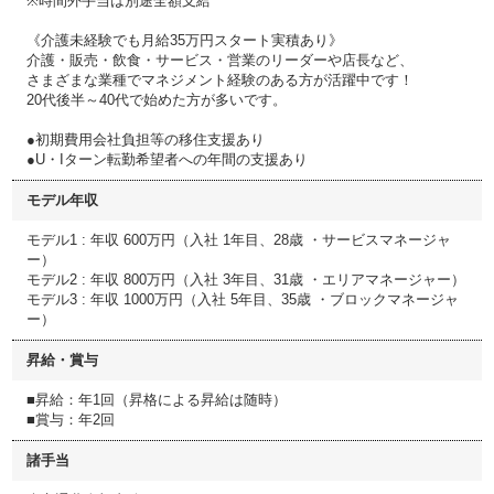
※時間外手当は別途全額支給
《介護未経験でも月給35万円スタート実積あり》
介護・販売・飲食・サービス・営業のリーダーや店長など、
さまざまな業種でマネジメント経験のある方が活躍中です！
20代後半～40代で始めた方が多いです。
●初期費用会社負担等の移住支援あり
●U・Iターン転勤希望者への年間の支援あり
モデル年収
モデル1 : 年収 600万円（入社 1年目、28歳 ・サービスマネージャ
ー）
モデル2 : 年収 800万円（入社 3年目、31歳 ・エリアマネージャー）
モデル3 : 年収 1000万円（入社 5年目、35歳 ・ブロックマネージャ
ー）
昇給・賞与
■昇給：年1回（昇格による昇給は随時）​
■賞与：年2回
諸手当