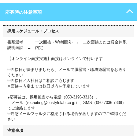
応募時の注意事項
採用スケジュール・プロセス
書類選考 → 一次面接（Web面談）→ 二次面接または賃金体系
説明面談 → 内定
【オンライン面接実施】面接はオンラインで行います
※面接日が決まりましたら、メールで履歴書・職務経歴書をお送り
ください
※面接日／入社日はご相談に応じます
※面接～内定までは数日以内を予定しています
●応募後は、採用担当から電話（050-3196-3313）、
メール（recruiting@eustylelab.co.jp）、SMS（080-7036-7338）
でご連絡します
※迷惑メールフォルダに格納される場合がありますのでご確認くだ
さい
注意事項