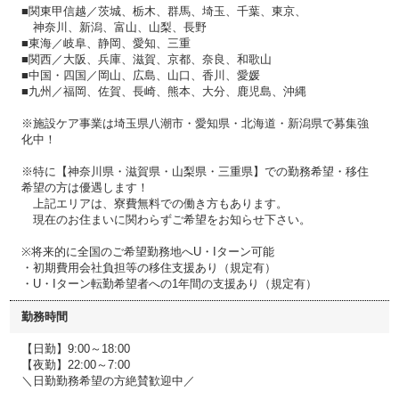
■関東甲信越／茨城、栃木、群馬、埼玉、千葉、東京、
神奈川、新潟、富山、山梨、長野
■東海／岐阜、静岡、愛知、三重
■関西／大阪、兵庫、滋賀、京都、奈良、和歌山
■中国・四国／岡山、広島、山口、香川、愛媛
■九州／福岡、佐賀、長崎、熊本、大分、鹿児島、沖縄
※施設ケア事業は埼玉県八潮市・愛知県・北海道・新潟県で募集強
化中！
※特に【神奈川県・滋賀県・山梨県・三重県】での勤務希望・移住
希望の方は優遇します！
上記エリアは、寮費無料での働き方もあります。
現在のお住まいに関わらずご希望をお知らせ下さい。
※将来的に全国のご希望勤務地へU・Iターン可能
・初期費用会社負担等の移住支援あり（規定有）
・U・Iターン転勤希望者への1年間の支援あり（規定有）
勤務時間
【日勤】9:00～18:00
【夜勤】22:00～7:00
＼日勤勤務希望の方絶賛歓迎中／