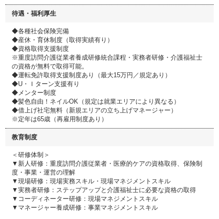
待遇・福利厚生
◆各種社会保険完備
◆産休・育休制度（取得実績有り）
◆資格取得支援制度
※重度訪問介護従業者養成研修統合課程・実務者研修・介護福祉士
の資格が無料で取得可能。
◆運転免許取得支援制度あり（最大15万円／規定あり）
◆U・Ｉターン支援有り
◆メンター制度
◆髪色自由！ネイルOK（規定は就業エリアにより異なる）
◆借上げ社宅無料（新規エリアの立ち上げマネージャー）
※定年は65歳（再雇用制度あり）
教育制度
＜研修体制＞
▼新人研修：重度訪問介護従業者・医療的ケアの資格取得、保険制
度・事業・運営の理解
▼現場研修：現場実務スキル・現場マネジメントスキル
▼実務者研修：ステップアップと介護福祉士に必要な資格の取得
▼コーディネーター研修：現場マネジメントスキル
▼マネージャー養成研修：事業マネジメントスキル