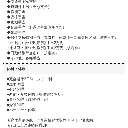
◆交通費全額支給
◆時間外手当（全額支給）
◆職能手当
◆資格手当
◆夜勤手当
◆勤続手当（処遇改善加算を含む）
◆業績手当
◆居住支援特別手当（東京都・神奈川一部事業所／雇用形態不問）
└正社員：居住支援特別手当2万円
└非常勤：居住支援特別手当2万円（規定有）
◆日勤特別手当あり（規定有）
◆その他、各種手当
休日・休暇
■完全週休2日制（シフト制）
■慶弔休暇
■有給休暇
■産前・産後休暇（取得実績あり）
■育児休暇（取得実績あり）
■介護休暇
■バースデイ休暇
★育休実績多数 うち男性育休取得2024年12名実績
★7日以上の連続休暇OK