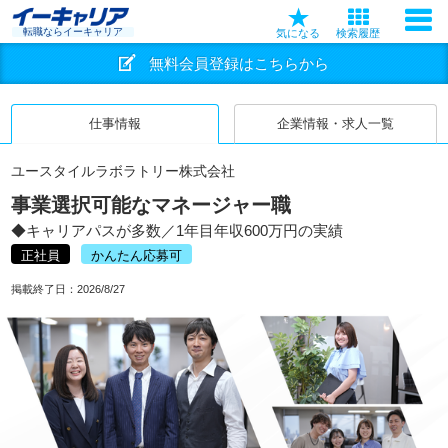
転職ならイーキャリア
気になる
検索履歴
無料会員登録はこちらから
仕事情報
企業情報・求人一覧
ユースタイルラボラトリー株式会社
事業選択可能なマネージャー職
◆キャリアパスが多数／1年目年収600万円の実績
正社員
かんたん応募可
掲載終了日：
2026/8/27