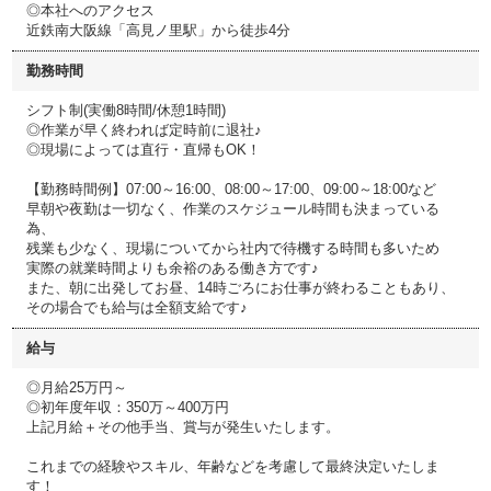
◎本社へのアクセス
近鉄南大阪線「高見ノ里駅」から徒歩4分
勤務時間
シフト制(実働8時間/休憩1時間)
◎作業が早く終われば定時前に退社♪
◎現場によっては直行・直帰もOK！
【勤務時間例】07:00～16:00、08:00～17:00、09:00～18:00など
早朝や夜勤は一切なく、作業のスケジュール時間も決まっている
為、
残業も少なく、現場についてから社内で待機する時間も多いため
実際の就業時間よりも余裕のある働き方です♪
また、朝に出発してお昼、14時ごろにお仕事が終わることもあり、
その場合でも給与は全額支給です♪
給与
◎月給25万円～
◎初年度年収：350万～400万円
上記月給＋その他手当、賞与が発生いたします。
これまでの経験やスキル、年齢などを考慮して最終決定いたしま
す！