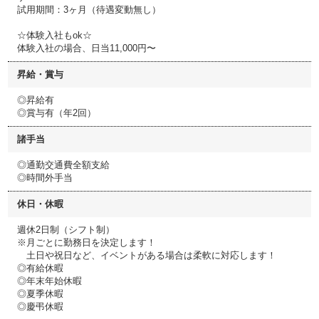
試用期間：3ヶ月（待遇変動無し）
☆体験入社もok☆
体験入社の場合、日当11,000円〜
昇給・賞与
◎昇給有
◎賞与有（年2回）
諸手当
◎通勤交通費全額支給
◎時間外手当
休日・休暇
週休2日制（シフト制）
※月ごとに勤務日を決定します！
土日や祝日など、イベントがある場合は柔軟に対応します！
◎有給休暇
◎年末年始休暇
◎夏季休暇
◎慶弔休暇