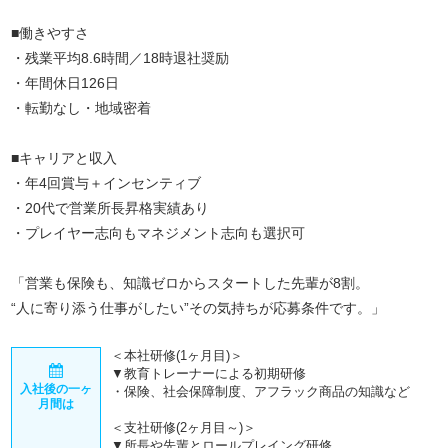
■働きやすさ
・残業平均8.6時間／18時退社奨励
・年間休日126日
・転勤なし・地域密着
■キャリアと収入
・年4回賞与＋インセンティブ
・20代で営業所長昇格実績あり
・プレイヤー志向もマネジメント志向も選択可
「営業も保険も、知識ゼロからスタートした先輩が8割。
“人に寄り添う仕事がしたい”その気持ちが応募条件です。」
＜本社研修(1ヶ月目)＞
▼教育トレーナーによる初期研修
入社後の一ヶ
・保険、社会保障制度、アフラック商品の知識など
月間は
＜支社研修(2ヶ月目～)＞
▼所長や先輩とロールプレイング研修