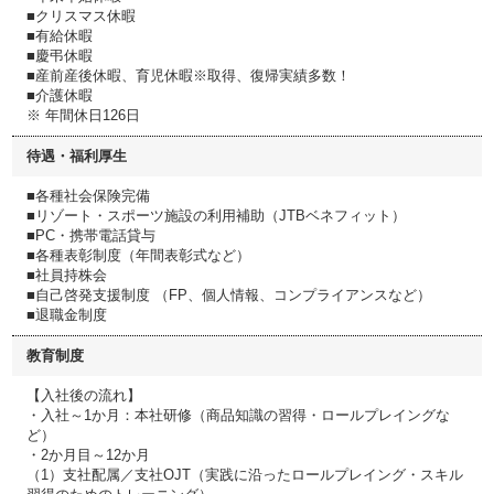
■クリスマス休暇
■有給休暇
■慶弔休暇
■産前産後休暇、育児休暇※取得、復帰実績多数！
■介護休暇
※ 年間休日126日
待遇・福利厚生
■各種社会保険完備
■リゾート・スポーツ施設の利用補助（JTBベネフィット）
■PC・携帯電話貸与
■各種表彰制度（年間表彰式など）
■社員持株会
■自己啓発支援制度 （FP、個人情報、コンプライアンスなど）
■退職金制度
教育制度
【入社後の流れ】
・入社～1か月：本社研修（商品知識の習得・ロールプレイングな
ど）
・2か月目～12か月
（1）支社配属／支社OJT（実践に沿ったロールプレイング・スキル