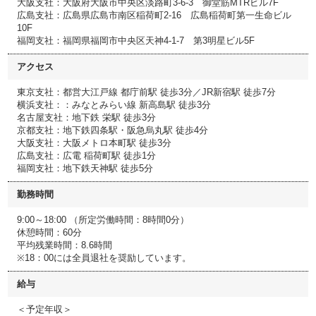
大阪支社：大阪府大阪市中央区淡路町3-6-3 御堂筋MTRビル7F
広島支社：広島県広島市南区稲荷町2-16 広島稲荷町第一生命ビル
10F
福岡支社：福岡県福岡市中央区天神4-1-7 第3明星ビル5F
アクセス
東京支社：都営大江戸線 都庁前駅 徒歩3分／JR新宿駅 徒歩7分
横浜支社：：みなとみらい線 新高島駅 徒歩3分
名古屋支社：地下鉄 栄駅 徒歩3分
京都支社：地下鉄四条駅・阪急烏丸駅 徒歩4分
大阪支社：大阪メトロ本町駅 徒歩3分
広島支社：広電 稲荷町駅 徒歩1分
福岡支社：地下鉄天神駅 徒歩5分
勤務時間
9:00～18:00 （所定労働時間：8時間0分）
休憩時間：60分
平均残業時間：8.6時間
※18：00には全員退社を奨励しています。
給与
＜予定年収＞