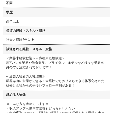
不問
学歴
高卒以上
必須の経験・スキル・資格
社会人経験2年以上
歓迎される経験・スキル・資格
＜業界未経験歓迎＞＜職種未経験歓迎＞
※アパレル業界や飲食業界、ブライダル、ホテルなど様々な業界出
身の方が活躍されております！
≪過去入社者の入社理由≫
顧客志向の営業ができる！未経験でも独り立ちできる体系化された
研修と会社からの手厚いフォロー体制がある！
求める人物像
≪こんな方を求めています≫
・収入アップも働き方改善もどちらも叶えたい
・年功序列ではなく、頑張れば頑張っただけ評価される環境を求め