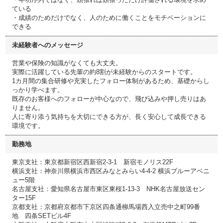
ている
・成績のためだけでなく、人のために働くことをモチベーションに
できる
未経験者へのメッセージ
営業や保険の知識がなくても大丈夫。
実際に活躍している先輩の約8割が未経験からのスタートです。
1カ月間の集合研修や充実したフォロー体制があるため、基礎からし
っかり学べます。
既存のお客様へのフォローが中心なので、飛び込みや押し売りはあ
りません。
人に寄り添う気持ちを大切にできる方が、長く安心して成長できる
環境です。
勤務地
東京支社：東京都新宿区西新宿2-3-1 新宿モノリス22F
横浜支社：神奈川県横浜市西区みなとみらい4-4-2 横浜ブルーアベニ
ュー5階
名古屋支社：愛知県名古屋市東区東桜1-13-3 NHK名古屋放送セン
ター15F
京都支社：京都府京都市下京区四条通柳馬場西入立売中之町99番
地 四条SETビル4F