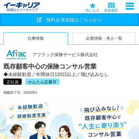
転職ならイーキャリア
気になる
検索履歴
無料会員登録はこちらから
仕事情報
企業情報・求人一覧
アフラック保険サービス株式会社
既存顧客中心の保険コンサル営業
◆未経験歓迎／年間休日120日以上／飛び込みなし
正社員
かんたん応募可
掲載終了日：
2026/9/3