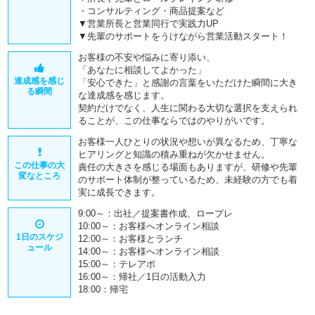
・コンサルティング・商品提案など
▼営業所長と営業同行で実践力UP
▼先輩のサポートをうけながら営業活動スタート！
お客様の不安や悩みに寄り添い、
「あなたに相談してよかった」
達成感を感じ
「安心できた」と感謝の言葉をいただけた瞬間に大き
る瞬間
な達成感を感じます。
契約だけでなく、人生に関わる大切な選択を支えられ
ることが、この仕事ならではのやりがいです。
お客様一人ひとりの状況や想いが異なるため、丁寧な
ヒアリングと知識の積み重ねが欠かせません。
この仕事の大
責任の大きさを感じる場面もありますが、研修や先輩
変なところ
のサポート体制が整っているため、未経験の方でも着
実に成長できます。
9:00～：出社／提案書作成、ロープレ
10:00～：お客様へオンライン相談
1日のスケジ
12:00～：お客様とランチ
ュール
14:00～：お客様へオンライン相談
15:00～：テレアポ
16:00～：帰社／1日の活動入力
18:00：帰宅