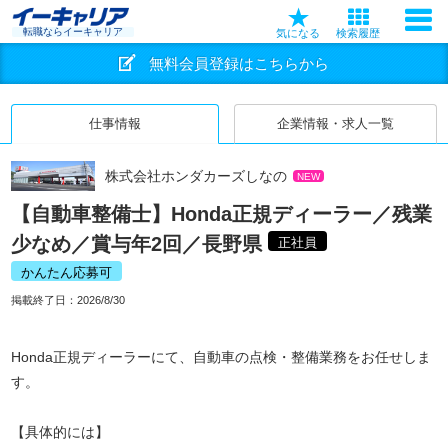
転職ならイーキャリア
気になる
検索履歴
無料会員登録はこちらから
仕事情報
企業情報・求人一覧
株式会社ホンダカーズしなの
NEW
【自動車整備士】Honda正規ディーラー／残業
少なめ／賞与年2回／長野県
正社員
かんたん応募可
掲載終了日：
2026/8/30
Honda正規ディーラーにて、自動車の点検・整備業務をお任せしま
す。
【具体的には】