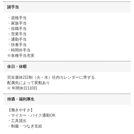
諸手当
・資格手当
・家族手当
・役職手当
・営業手当
・通勤手当
・扶養手当
・時間外手当
※各種手当充実
休日・休暇
完全週休2日制（火・水）社内カレンダーに準ずる
配属先によって変動あり
※ 年間休日110日
待遇・福利厚生
【働きやすさ】
・マイカー・バイク通勤OK
・工具貸出
・制服・つなぎ支給