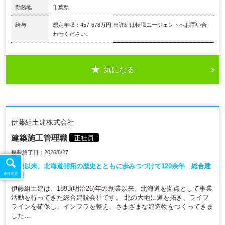
勤務地
千葉県
給与
想定年収：457-678万円 ※詳細は転職エージェントへお問い合
わせください。
気になる
伊藤組土建株式会社
建築施工管理職
正社員
掲載終了日：2026/8/27
創業以来、北海道開拓の歴史とともに歩みつづけて120余年 総合建
設業
条件変更
伊藤組土建は、1893(明治26)年の創業以来、北海道を拠点として事業
活動を行ってきた総合建設会社です。 北の大地に道を拓き、ライフ
ラインを確保し、インフラを整え、さまざまな建造物をつくってきま
した...