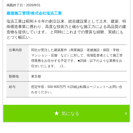
掲載終了日：2026/8/31
建築施工管理/株式会社塩浜工業
塩浜工業は昭和４６年の創立以来、総合建設業として土木、建築、特
殊構造事業に携わり、高度な技術力と確かな施工力による高品質の建
造物を提供しています。 と同時にこれまでの豊富な経験、実績にも
とづく幅広い...
仕事内容
同社が受注した建築案件（商業施設・老健施設・病院・学校・
マンション・店舗 など）に対して、現場監督者として施工管
理業務をお任せする予定です。 ■詳細：以下のような業務をお
任せいたします。 （1...
勤務地
東京都
給与
想定年収：500-800万円 ※詳細は転職エージェントへお問い合
わせください。
気になる