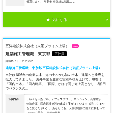
優遇します。 年収例 ※詳細は転職エ...
気になる
五洋建設株式会社（東証プライム上場）
New
建築施工管理職 東京都.
正社員
掲載終了日：2026/9/2
建築施工管理職 東京都/五洋建設株式会社（東証プライム上場）
当社は1896年の創業以来、海の土木から陸の土木、建築へと業容を
拡大してきました。 海外事業も豊富な実績を積み上げて、現在は
「国内土木」「国内建築」「国際」がほぼ同じ売上高となり、3部門
でバランスの...
仕事内容
、様々な大型ビル、オフィスタワー、マンション、商業施設、
物流倉庫、医療福祉施設の建設を手がけています（詳しくはHP
をご覧ください）。 あなたにも、大規模物件の施工に携わって
いただく予定。 物件の規模...