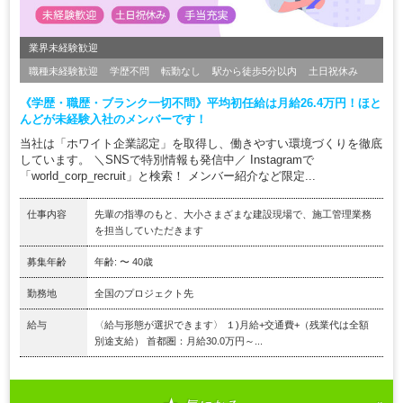
業界未経験歓迎
職種未経験歓迎
学歴不問
転勤なし
駅から徒歩5分以内
土日祝休み
《学歴・職歴・ブランク一切不問》平均初任給は月給26.4万円！ほと
んどが未経験入社のメンバーです！
当社は「ホワイト企業認定」を取得し、働きやすい環境づくりを徹底
しています。 ＼SNSで特別情報も発信中／ Instagramで
「world_corp_recruit」と検索！ メンバー紹介など限定...
仕事内容
先輩の指導のもと、大小さまざまな建設現場で、施工管理業務
を担当していただきます
募集年齢
年齢: 〜 40歳
勤務地
全国のプロジェクト先
給与
〈給与形態が選択できます〉 １)月給+交通費+（残業代は全額
別途支給） 首都圏：月給30.0万円～...