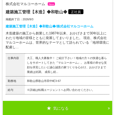
株式会社マルコーホーム
New
建築施工管理【木造】◆和歌山◆
正社員
掲載終了日：2026/9/3
建築施工管理【木造】◆和歌山◆/株式会社マルコーホーム
木造建築の施工から創業した1987年以来、おかげさまで30年以上に
わたり地域の皆様とともに発展してまいりました。 現在、株式会社
マルコーホームは、世界的なテーマとして語られている「地球環境に
配慮し...
仕事内容
大工、職人大募集中！ ご紹介下さい！地域の方々の快適な暮ら
しをサポートしてきた『マルコーホーム』。 お客様の幸せな笑
顔を拝見したいと誠心誠意の家づくりを心がけ、おかげさまで
業績は好調。 成長し続...
勤務地
和歌山県歌山市田中町3-67
給与
※詳細は転職エージェントへお問い合わせください。
気になる