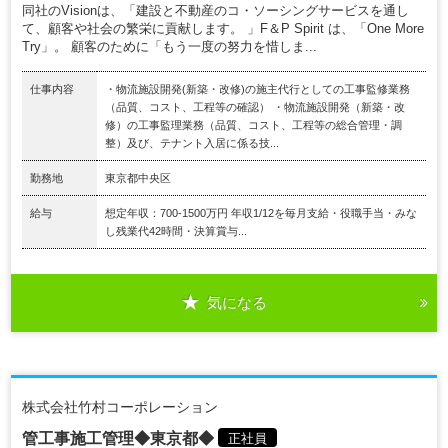
同社のVisionは、「建設と不動産のコ・ソーシングサービスを通し
て、顧客や社会の繁栄に貢献します。 」F＆P Spirit は、「One More
Try」。 顧客のために「もう一度の努力を惜しま...
仕事内容
・物流施設開発(新築・改修)の施主代行としての工事監修業務
（品質、コスト、工程等の確認） ・物流施設開発（新築・改
修）の工事監理業務（品質、コスト、工程等の総合管理・調
整）及び、テナント入居に係る技...
勤務地
東京都中央区
給与
想定年収：700-1500万円 年収1/12を毎月支給・役職手当・みな
し残業代42時間・決算賞与...
気になる
株式会社竹村コーポレーション
管工事施工管理◆東京都◆
正社員