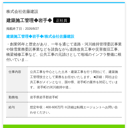
株式会社佐藤建設
建築施工管理◆岩手◆
正社員
掲載終了日：2026/8/27
建築施工管理◆岩手◆/株式会社佐藤建設
・創業95年と歴史があり、一年を通じて道路・河川維持管理委託事業
や除雪業務委託事業などを請負ながら道路改良工事や災害復旧工事、
橋梁補修工事など、公共工事の元請けとして地域のインフラ整備に根
付いていま...
仕事内容
公共工事を中心とした土木・建築工事を行う同社にて、建築施
工管理技士として業務をお任せいたします。 ■詳細：同社は公
共工事がメインとなり、国や県、岩手町の案件を対応していま
す。 岩手町の河川維持や道...
勤務地
岩手県岩手郡岩手町
給与
想定年収：400-600万円 ※詳細は転職エージェントへお問い合
わせください。