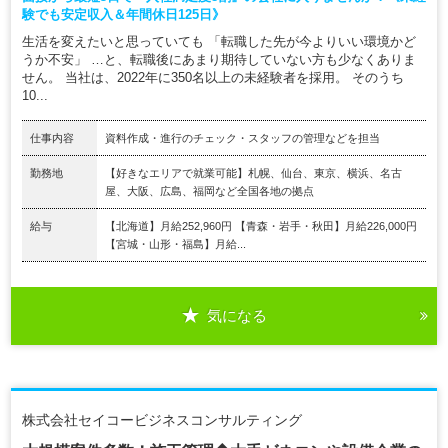
験でも安定収入＆年間休日125日》
生活を変えたいと思っていても 「転職した先が今よりいい環境かど
うか不安」 …と、転職後にあまり期待していない方も少なくありま
せん。 当社は、2022年に350名以上の未経験者を採用。 そのうち
10...
仕事内容
資料作成・進行のチェック・スタッフの管理などを担当
勤務地
【好きなエリアで就業可能】札幌、仙台、東京、横浜、名古
屋、大阪、広島、福岡など全国各地の拠点
給与
【北海道】月給252,960円 【青森・岩手・秋田】月給226,000円
【宮城・山形・福島】月給...
気になる
株式会社セイコービジネスコンサルティング