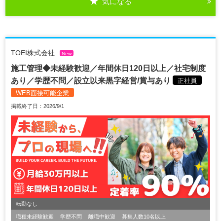
気になる
TOEI株式会社
New
施工管理◆未経験歓迎／年間休日120日以上／社宅制度
あり／学歴不問／設立以来黒字経営/賞与あり
正社員
WEB面接可能企業
掲載終了日：2026/9/1
転勤なし
職種未経験歓迎
学歴不問
離職中歓迎
募集人数10名以上