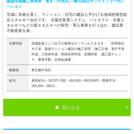
建築現場施工管理者 東京（中央区）/株式会社サンライフコーポレ
ーション
茨城に本拠を置く、マンション・住宅の建設も手がける地域密着型総
合エネルギー会社です。 太陽光発電システム、バイオマス・水素エ
ネルギーなどの新エネルギーの研究・導入事業を行うほか、建設業・
不動産業を展...
仕事内容
現場監督として以下の業務を行っていただきます。 ・民間発注
ＲＣ造、新築マンション建設の施工管理 （施工計画、実行予算
作成、工程表作成、関係各所申請、近隣対策 施工図チェッ
ク、業者手配、定例会議運...
勤務地
東京都中央区
給与
基本給16～16万円 月額：450,000～650,000円（業務手当：
200,000～360,0...
気になる