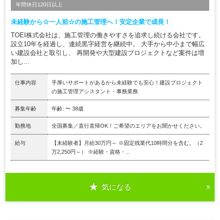
年間休日120日以上
未経験から☆一人前☆の施工管理へ！安定企業で成長！
TOEI株式会社は、施工管理の働きやすさを追求し続ける会社です。
設立10年を経過し、連続黒字経営を継続中。 大手から中小まで幅広
い建設会社と取引し、 再開発や大型建設プロジェクトなど案件は増
加し...
仕事内容
手厚いサポートがあるから未経験でも安心！建設プロジェクト
の施工管理アシスタント・事務業務
募集年齢
年齢: 〜 38歳
勤務地
全国募集／直行直帰OK！ご希望のエリアをお聞かせください。
給与
【未経験者】月給30万円～ ※固定残業代10時間分を含む。（2
万2,250円～） ※経験・資格・...
気になる