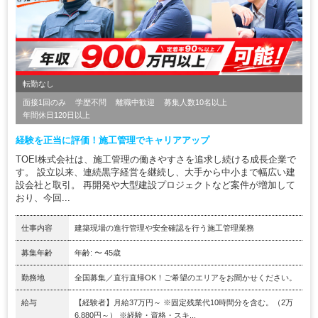
転勤なし
面接1回のみ
学歴不問
離職中歓迎
募集人数10名以上
年間休日120日以上
経験を正当に評価！施工管理でキャリアアップ
TOEI株式会社は、施工管理の働きやすさを追求し続ける成長企業で
す。 設立以来、連続黒字経営を継続し、大手から中小まで幅広い建
設会社と取引。 再開発や大型建設プロジェクトなど案件が増加して
おり、今回...
仕事内容
建築現場の進行管理や安全確認を行う施工管理業務
募集年齢
年齢: 〜 45歳
勤務地
全国募集／直行直帰OK！ご希望のエリアをお聞かせください。
給与
【経験者】月給37万円～ ※固定残業代10時間分を含む。（2万
6,880円～） ※経験・資格・スキ...