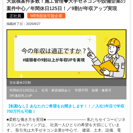
大規模案件多数！施工管理◆大手ゼネコンや設備企業の
案件中心／年間休日125日！／9割が年収アップ実現
正社員
WEB面接可能企業
掲載終了日：2026/8/27
完全週休2日制
年間休日120日以上
社宅・家賃補助あり
学歴不問
副業・兼業可
3年連続売上UP
【転勤なし】あなたのご希望をお聞きします！！／入社1年目で年収
700万円も可能！
■柔軟な働き方を実現■ ―――――――――― 私たちセイコービジネ
スコンサルティングは、 社員一人ひとりの希望を大切にしていま
す。 取引先は大手ゼネコン企業が中心で、 建築、土木、設備、電