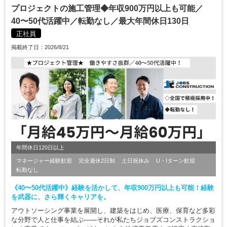
プロジェクトの施工管理◆年収900万円以上も可能／
40〜50代活躍中／転勤なし／最大年間休日130日
正社員
掲載終了日：2026/8/21
年間休日120日以上
マネージャー経験歓迎
完全週休2日制
土日祝休み
U・Iターン歓迎
転勤なし
《40〜50代活躍中》経験を活かして、年収900万円以上も可能！経験
を武器に、さら輝くキャリアを。
アウトソーシング事業を展開し、建築をはじめ、医療、保育など多彩
な分野で人と仕事を結ぶ――それが私たちジョブズコンストラクショ