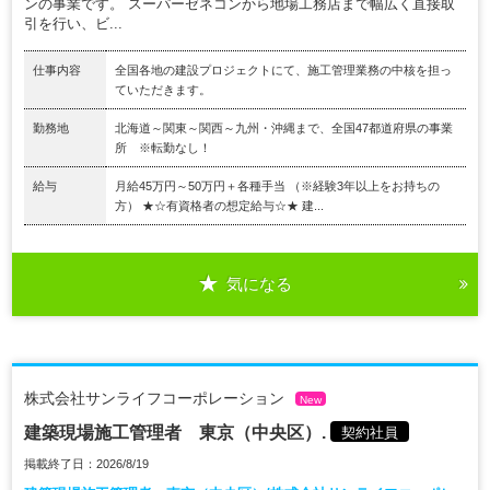
ンの事業です。 スーパーゼネコンから地場工務店まで幅広く直接取
引を行い、ビ...
仕事内容
全国各地の建設プロジェクトにて、施工管理業務の中核を担っ
ていただきます。
勤務地
北海道～関東～関西～九州・沖縄まで、全国47都道府県の事業
所 ※転勤なし！
給与
月給45万円～50万円＋各種手当 （※経験3年以上をお持ちの
方） ★☆有資格者の想定給与☆★ 建...
気になる
株式会社サンライフコーポレーション
New
建築現場施工管理者 東京（中央区）.
契約社員
掲載終了日：2026/8/19