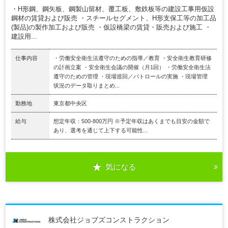
・H形鋼、鋼矢板、鋼製山留材、覆工板、敷鉄板等の建設工事用仮設
鋼材の賃貸および販売 ・スチールセグメント、H形支保工等の加工品
(製品)の製作加工および販売 ・仮設橋梁の賃貸・販売および施工 ・
建設用...
仕事内容
・労働安全衛生法遵守のための指導／教育 ・安全衛生教育研修
の計画立案 ・安全衛生会議の開催（月1回） ・労働安全衛生法
遵守のための管理 ・現場巡回／パトロールの実施 ・現場管理
状況のデータ取りまとめ...
勤務地
東京都中央区
給与
想定年収：500-800万円 ※予定年収はあくまでも目安の金額で
あり、選考を通じて上下する可能性...
気になる
株式会社ジョブズコンストラクション