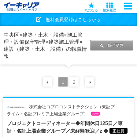
転職ならイーキャリア
気になる
検索履歴
無料会員登録はこちらから
中央区×建築・土木・設備×施工管
理・設備保守管理×建築施工管理×
条件変更
建設（建築・土木・設備）の転職情
報
前の
1
30
2
件
次の
30
件
株式会社コプロコンストラクション（東証プ
ライム・名証プレミア上場企業グループ）
New
プロジェクトコーディネーター◆年間休日125日／東
証・名証上場企業グループ／未経験歓迎／z ◆
正社員