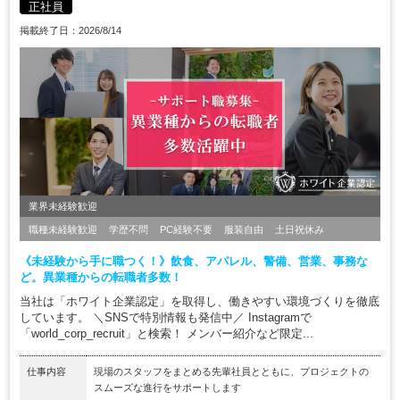
正社員
掲載終了日：2026/8/14
業界未経験歓迎
職種未経験歓迎
学歴不問
PC経験不要
服装自由
土日祝休み
《未経験から手に職つく！》飲食、アパレル、警備、営業、事務な
ど。異業種からの転職者多数！
当社は「ホワイト企業認定」を取得し、働きやすい環境づくりを徹底
しています。 ＼SNSで特別情報も発信中／ Instagramで
「world_corp_recruit」と検索！ メンバー紹介など限定...
仕事内容
現場のスタッフをまとめる先輩社員とともに、プロジェクトの
スムーズな進行をサポートします