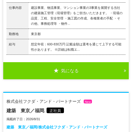
仕事内容
建設事業、物流事業、マンション事業の3事業を展開する当社
の建築施工管理（現場管理）をご担当いただきます。 ・現場の
品質、工程、安全管理 ・施工図の作成、各種業者の手配 ・そ
の他、事務処理等 ・物件...
勤務地
東京都
給与
想定年収：600-830万円 記載金額は選考を通じて上下する可能
性があります。 ※詳細は転職エ...
気になる
株式会社フクダ・アンド・パートナーズ
New
建築 東京／福岡.
正社員
掲載終了日：2026/8/31
建築 東京／福岡/株式会社フクダ・アンド・パートナーズ