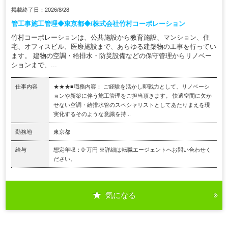
掲載終了日：2026/8/28
管工事施工管理◆東京都◆/株式会社竹村コーポレーション
竹村コーポレーションは、公共施設から教育施設、マンション、住
宅、オフィスビル、医療施設まで、あらゆる建築物の工事を行ってい
ます。 建物の空調・給排水・防災設備などの保守管理からリノベー
ションまで、...
仕事内容
★★★■職務内容： ご経験を活かし即戦力として、リノベーシ
ョンや新築に伴う施工管理をご担当頂きます。 快適空間に欠か
せない空調・給排水管のスペシャリストとしてあたりまえを現
実化するそのような意識を持...
勤務地
東京都
給与
想定年収：0-万円 ※詳細は転職エージェントへお問い合わせく
ださい。
気になる