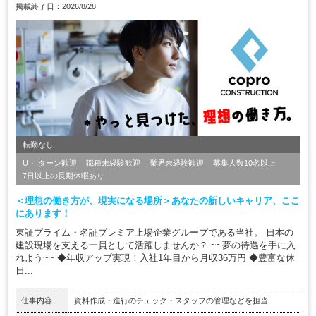
掲載終了日：2026/8/28
転勤なし
U・Iターン歓迎
職種未経験歓迎
業界未経験歓迎
募集人数10名以上
7日以上の長期休暇あり
＜理想の働き方が、現実になる場所＞あなたの新しいキャリア、ここ
にあります！
東証プライム・名証プレミア上場企業グループである当社。 日本の
建設現場を支える一員として活躍しませんか？ ~~夢の待遇を手に入
れよう~~ ◆年収アップ実現！入社1年目から月収36万円 ◆豊富な休
日...
仕事内容
資料作成・進行のチェック・スタッフの管理などを担当