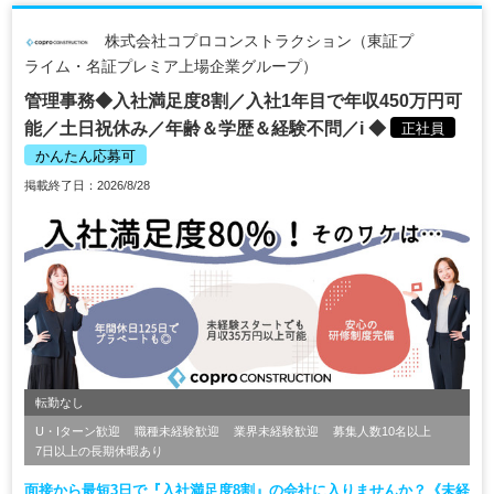
株式会社コプロコンストラクション（東証プ
ライム・名証プレミア上場企業グループ）
管理事務◆入社満足度8割／入社1年目で年収450万円可
能／土日祝休み／年齢＆学歴＆経験不問／i ◆
正社員
かんたん応募可
掲載終了日：2026/8/28
転勤なし
U・Iターン歓迎
職種未経験歓迎
業界未経験歓迎
募集人数10名以上
7日以上の長期休暇あり
面接から最短3日で『入社満足度8割』の会社に入りませんか？《未経