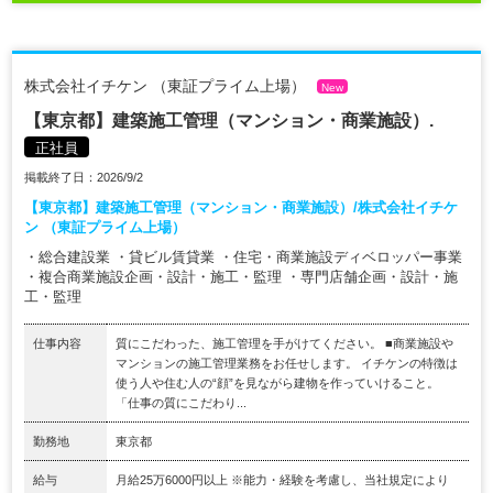
株式会社イチケン （東証プライム上場）
New
【東京都】建築施工管理（マンション・商業施設）.
正社員
掲載終了日：2026/9/2
【東京都】建築施工管理（マンション・商業施設）/株式会社イチケ
ン （東証プライム上場）
・総合建設業 ・貸ビル賃貸業 ・住宅・商業施設ディベロッパー事業
・複合商業施設企画・設計・施工・監理 ・専門店舗企画・設計・施
工・監理
仕事内容
質にこだわった、施工管理を手がけてください。 ■商業施設や
マンションの施工管理業務をお任せします。 イチケンの特徴は
使う人や住む人の“顔”を見ながら建物を作っていけること。
「仕事の質にこだわり...
勤務地
東京都
給与
月給25万6000円以上 ※能力・経験を考慮し、当社規定により