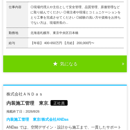
仕事内容
◎現場代理人や主任として安全管理、品質管理、原価管理など
に取り組んでください ◎発注者や現場とコミュニケーションを
とり工事を完成させてください ◎経験の浅い方や資格をお持ち
でない方は、現場所長の...
勤務地
北海道札幌市、東京中央区日本橋
給与
【年収】 400-650万円 【月給】 200,000円〜
気になる
株式会社ＡＮＤａｓ
内装施工管理 東京.
正社員
掲載終了日：2026/8/26
内装施工管理 東京/株式会社ANDas
ANDas では、空間デザイン・設計から施工まで、一貫したサポート