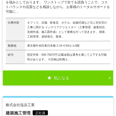
を強みとしております。 ワンストップで全てを請負うことで、コス
トバランスや品質などを相談しながら、お客様のトータルサポートを
可能に...
仕事内容
オフィス、店舗、飲食店、ホテル、結婚式場など主に非住宅の
工事に関する インテリアクリエイター（工事管理、顧客対応、
見積作成、施工図作成）として業務を行って頂きます。 積算、
工程管理、資材発注、業者...
勤務地
東京都中央区東日本橋 2-16-4 NSビル5階
給与
想定年収：500-700万円 記載金額は選考を通じて上下する可能
性があります。 ※詳細は転職エ...
気になる
株式会社塩浜工業
建築施工管理.
正社員