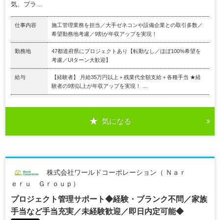
気、プラ...
仕事内容
施工管理業務を担当／大手ゼネコンや設備企業との取引多数／
希望勤務地考慮／9割が年収アップを実現！
勤務地
47都道府県にプロジェクトあり【転勤なし／ほぼ100%希望を
考慮／UIターン大歓迎】
給与
【経験者】 月給35万円以上＋残業代全額支給＋各種手当 ★経
験者の9割以上が年収アップを実現！ ...
気になる
株式会社ワールドコーポレーション（ Ｎａｒ
ｅｒｕ Ｇｒｏｕｐ）
プロジェクト管理サポート◆経験・ブランク不問／家族
手当など手当充実／未経験歓迎／即日内定可能◆