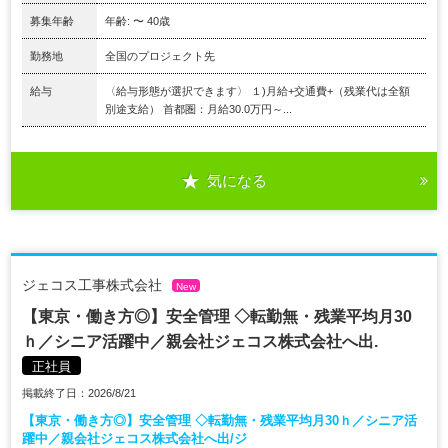
募集年齢
年齢: 〜 40歳
勤務地
全国のプロジェクト先
給与
〈給与形態が選択できます〉 １)月給+交通費+（残業代は全額
別途支給） 首都圏：月給30.0万円～...
気になる
ジェコス工事株式会社
New
【東京・働き方◎】安全管理 ◇転勤無・残業平均月30
ｈ／シニア活躍中／親会社ジェコス株式会社へ出.
正社員
掲載終了日：2026/8/21
【東京・働き方◎】安全管理 ◇転勤無・残業平均月30ｈ／シニア活
躍中／親会社ジェコス株式会社へ出/ジ