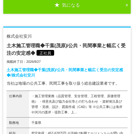
気になる
株式会社安川
土木施工管理職◆千葉(茂原)/公共・民間事業と幅広く受
注の安定感◆
正社員
掲載終了日：2026/8/27
土木施工管理職◆千葉(茂原)/公共・民間事業と幅広く受注の安定感
◆/株式会社安川
当社は地場の公共工事、民間工事を取り扱う総合建設業者です。
仕事内容
・施工管理業務（品質管理、安全管理、工程管理、原価管理
他） ・得意先及び協力会社等との打ち合わせ ・資材発注及び
管理 ・見積、設計、図面作成（CAD）等 ※公共工事には海岸
や河川の護岸・堤防工事、上...
勤務地
千葉県
給与
想定年収：457-678万円 ※詳細は転職エージェントへお問い合