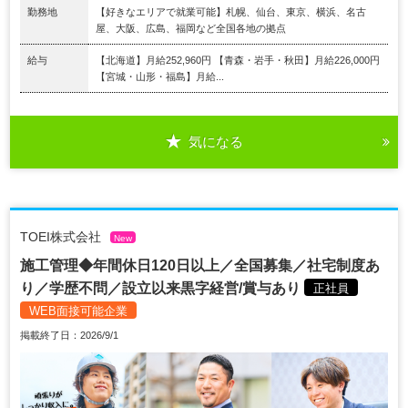
勤務地
【好きなエリアで就業可能】札幌、仙台、東京、横浜、名古
屋、大阪、広島、福岡など全国各地の拠点
給与
【北海道】月給252,960円 【青森・岩手・秋田】月給226,000円
【宮城・山形・福島】月給...
気になる
TOEI株式会社
New
施工管理◆年間休日120日以上／全国募集／社宅制度あ
り／学歴不問／設立以来黒字経営/賞与あり
正社員
WEB面接可能企業
掲載終了日：2026/9/1