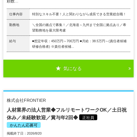
頼数...
仕事内容
特別なスキル不要！人と関わりながら成長できる営業総合職！
勤務地
＼全国の拠点で募集！／北海道～九州まで全国に拠点あり／希
望勤務地を最大限考慮
給与
■想定年収：450万円～700万円 ■月給：38.5万円～(責任者候補
研修合格者) ※責任者候補...
気になる
株式会社FRONTIER
人材業界の法人営業◆フルリモートワークOK／土日祝
休み／未経験歓迎／賞与年2回◆
正社員
かんたん応募可
掲載終了日：2026/8/20