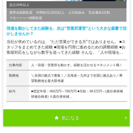
設立20年以上
業界未経験歓迎
年間休日120日以上
土日祝休み
完全週休2日制
マネージャー経験歓迎
現場を動かしてきた経験を、次は“営業所運営”という大きな裁量で活
かしませんか？
当社が求めているのは、 “ただ営業ができる方”ではありません。 ■ス
タッフをまとめてきた経験 ■現場を円滑に進めるための調整経験 ■お
客様対応をしながら数字を追ってきた経験 そんな、「人や現場を...
仕事内容
人・現場・営業所を動かす。経験を活かせるマネジメント職！
勤務地
＼全国の拠点で募集！／北海道～九州まで全国に拠点あり／希
望勤務地を最大限考慮
給与
■想定年収：450万円～700万円 ■月給：38.5万円～(責任者候補
研修合格者) ※責任者候補...
気になる