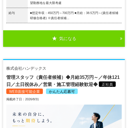
望勤務地を最大限考慮
給与
■想定年収：450万円～700万円 ■月給：38.5万円～(責任者候補
研修合格者) ※責任者候補...
気になる
株式会社ハンデックス
管理スタッフ（責任者候補）◆月給35万円～／年休121
日／土日祝休み／営業・施工管理経験歓迎◆
正社員
WEB面接可能企業
かんたん応募可
掲載終了日：2026/8/31