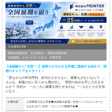
完全週休2日制
職種未経験歓迎
土日祝休み
業界未経験歓迎
在宅勤務・リモートワークあり
学歴不問
【未経験から“主役”へ】頑張りがそのまま評価に直結する会社で、理
想のキャリアをスタート！
『昔ながらの年功序列、給与が上がらない、裁量も少ないなんて…』
そんな、刺激のない日々から飛び出し、 理想の自分を手に入れませ
んか？ 当社が、一人一人に裁量を持たせるのは 『一人ひとりが主役
になり...
仕事内容
人材業界の法人営業◆未経験大歓迎／社内インフルエンサーに
もなれる!?／在宅・フレックス勤務可能◆