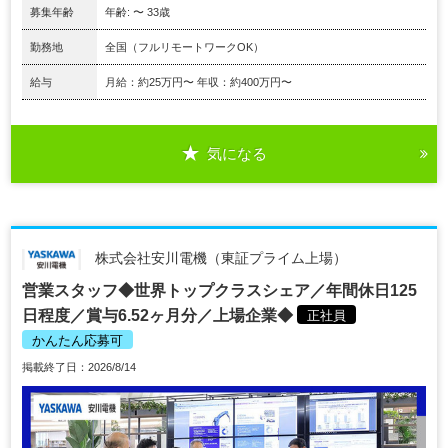
募集年齢
年齢: 〜 33歳
勤務地
全国（フルリモートワークOK）
給与
月給：約25万円〜 年収：約400万円〜
気になる
株式会社安川電機（東証プライム上場）
営業スタッフ◆世界トップクラスシェア／年間休日125
日程度／賞与6.52ヶ月分／上場企業◆
正社員
かんたん応募可
掲載終了日：2026/8/14