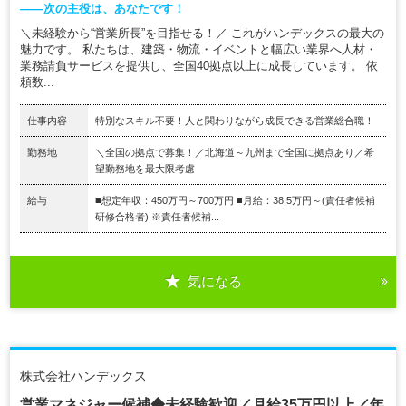
——次の主役は、あなたです！
＼未経験から“営業所長”を目指せる！／ これがハンデックスの最大の
魅力です。 私たちは、建築・物流・イベントと幅広い業界へ人材・
業務請負サービスを提供し、全国40拠点以上に成長しています。 依
頼数...
仕事内容
特別なスキル不要！人と関わりながら成長できる営業総合職！
勤務地
＼全国の拠点で募集！／北海道～九州まで全国に拠点あり／希
望勤務地を最大限考慮
給与
■想定年収：450万円～700万円 ■月給：38.5万円～(責任者候補
研修合格者) ※責任者候補...
気になる
株式会社ハンデックス
営業マネジャー候補◆未経験歓迎／月給35万円以上／年