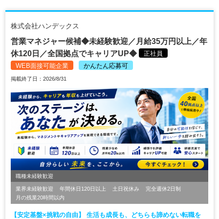
株式会社ハンデックス
営業マネジャー候補◆未経験歓迎／月給35万円以上／年
休120日／全国拠点でキャリアUP◆
正社員
WEB面接可能企業
かんたん応募可
掲載終了日：2026/8/31
職種未経験歓迎
業界未経験歓迎
年間休日120日以上
土日祝休み
完全週休2日制
月の残業20時間以内
【安定基盤×挑戦の自由】 生活も成長も、どちらも諦めない転職を