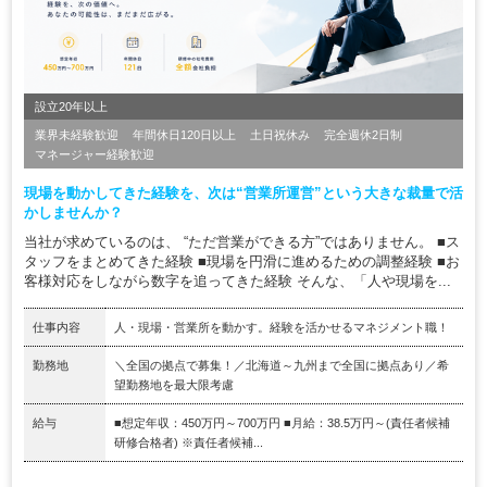
設立20年以上
業界未経験歓迎
年間休日120日以上
土日祝休み
完全週休2日制
マネージャー経験歓迎
現場を動かしてきた経験を、次は“営業所運営”という大きな裁量で活
かしませんか？
当社が求めているのは、 “ただ営業ができる方”ではありません。 ■ス
タッフをまとめてきた経験 ■現場を円滑に進めるための調整経験 ■お
客様対応をしながら数字を追ってきた経験 そんな、「人や現場を...
仕事内容
人・現場・営業所を動かす。経験を活かせるマネジメント職！
勤務地
＼全国の拠点で募集！／北海道～九州まで全国に拠点あり／希
望勤務地を最大限考慮
給与
■想定年収：450万円～700万円 ■月給：38.5万円～(責任者候補
研修合格者) ※責任者候補...