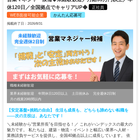
休120日／全国拠点でキャリアUP◆
正社員
WEB面接可能企業
かんたん応募可
掲載終了日：2026/8/31
職種未経験歓迎
業界未経験歓迎
年間休日120日以上
土日祝休み
完全週休2日制
月の残業20時間以内
【安定基盤×挑戦の自由】 生活も成長も、どちらも諦めない転職を
——次の主役は、あなたです！
＼未経験から“営業所長”を目指せる！／ これがハンデックスの最大の
魅力です。 私たちは、建築・物流・イベントと幅広い業界へ人材・
業務請負サービスを提供し、全国40拠点以上に成長しています。 依