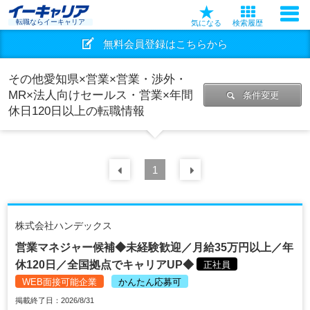
転職ならイーキャリア
気になる
検索履歴
無料会員登録はこちらから
その他愛知県×営業×営業・渉外・
MR×法人向けセールス・営業×年間
条件変更
休日120日以上の転職情報
前の
1
30
件
次の
30
件
株式会社ハンデックス
営業マネジャー候補◆未経験歓迎／月給35万円以上／年
休120日／全国拠点でキャリアUP◆
正社員
WEB面接可能企業
かんたん応募可
掲載終了日：2026/8/31