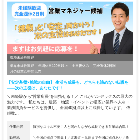
職種未経験歓迎
業界未経験歓迎
年間休日120日以上
土日祝休み
完全週休2日制
月の残業20時間以内
【安定基盤×挑戦の自由】 生活も成長も、どちらも諦めない転職を
——次の主役は、あなたです！
＼未経験から“営業所長”を目指せる！／ これがハンデックスの最大の
魅力です。 私たちは、建築・物流・イベントと幅広い業界へ人材・
業務請負サービスを提供し、全国40拠点以上に成長しています。 依
頼数...
仕事内容
特別なスキル不要！人と関わりながら成長できる営業総合職！
勤務地
＼全国の拠点で募集！／北海道～九州まで全国に拠点あり／希