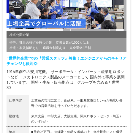
株式公開企業
特許、独自の技術を持つ企業
従業員数が1000人以上
社宅・家賃補助あり
退職金制度あり
完全週休2日制
”世界的企業”での『営業スタッフ』募集！エンジニアからのキャリア
チェンジも歓迎◎
1915年創立の安川電機。 サーボモータ・インバータ・産業用ロボッ
トなど、 メカトロニクス製品のメーカーとして 国内外で事業を展開
しています。 開発・生産・販売拠点は、グループを含めると世界
30...
仕事内容
工業系の市場に加え、食品系、一般産業市場といった幅広い分
野での営業活動を行っていただきます。
勤務地
東京支店、中部支店、大阪支店、関東ロボットセンタ（埼玉）
のいずれか
給与
■月給25万円～ ※経験・年齢を考慮の上、当社規定により優遇