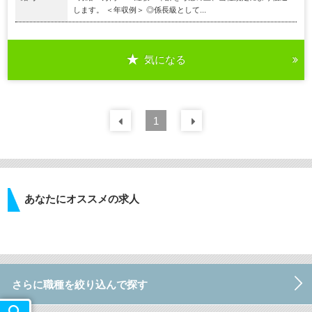
します。 ＜年収例＞ ◎係長級として...
気になる
前の
1
30
件
次の
30
件
あなたにオススメの求人
さらに職種を絞り込んで探す