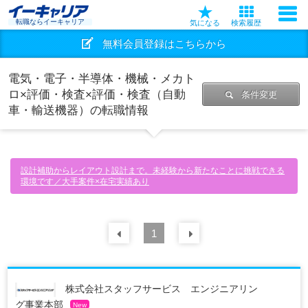
転職ならイーキャリア
気になる
検索履歴
無料会員登録はこちらから
電気・電子・半導体・機械・メカト
ロ×評価・検査×評価・検査（自動
条件変更
車・輸送機器）の転職情報
設計補助からレイアウト設計まで。未経験から新たなことに挑戦できる
環境です／大手案件×在宅実績あり
前の
1
30
件
次の
30
件
株式会社スタッフサービス エンジニアリン
グ事業本部
New