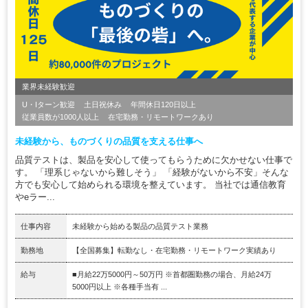
業界未経験歓迎
U・Iターン歓迎
土日祝休み
年間休日120日以上
従業員数が1000人以上
在宅勤務・リモートワークあり
未経験から、ものづくりの品質を支える仕事へ
品質テストは、製品を安心して使ってもらうために欠かせない仕事で
す。 「理系じゃないから難しそう」 「経験がないから不安」そんな
方でも安心して始められる環境を整えています。 当社では通信教育
やeラー...
仕事内容
未経験から始める製品の品質テスト業務
勤務地
【全国募集】転勤なし・在宅勤務・リモートワーク実績あり
給与
■月給22万5000円～50万円 ※首都圏勤務の場合、月給24万
5000円以上 ※各種手当有 ...