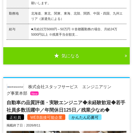
願いします。
勤務地
北海道、東北、関東、東海、北陸、関西、中国・四国、九州エ
リア（派遣先による）
給与
■月給22万5000円～50万円 ※首都圏勤務の場合、月給24万
5000円以上 ※残業手当全額支...
気になる
株式会社スタッフサービス エンジニアリン
グ事業本部
New
自動車の品質評価・実験エンジニア◆未経験歓迎◆若手
社員多数活躍中／年間休日125日／残業少なめ◆
正社員
WEB面接可能企業
かんたん応募可
掲載終了日：2026/8/11