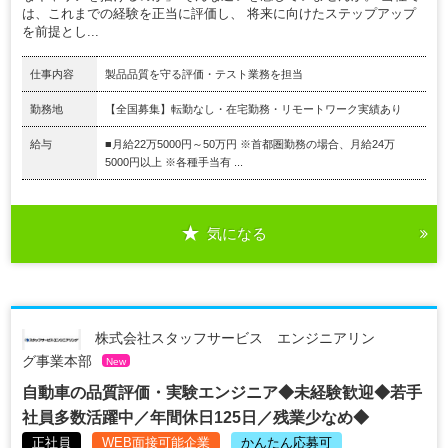
は、これまでの経験を正当に評価し、 将来に向けたステップアップ
を前提とし...
仕事内容
製品品質を守る評価・テスト業務を担当
勤務地
【全国募集】転勤なし・在宅勤務・リモートワーク実績あり
給与
■月給22万5000円～50万円 ※首都圏勤務の場合、月給24万
5000円以上 ※各種手当有 ...
気になる
株式会社スタッフサービス エンジニアリン
グ事業本部
New
自動車の品質評価・実験エンジニア◆未経験歓迎◆若手
社員多数活躍中／年間休日125日／残業少なめ◆
正社員
WEB面接可能企業
かんたん応募可