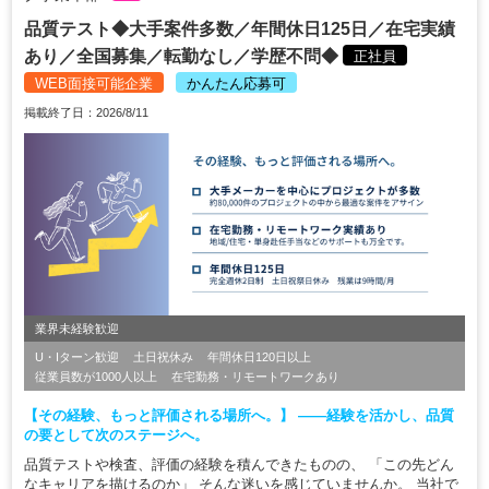
品質テスト◆大手案件多数／年間休日125日／在宅実績
あり／全国募集／転勤なし／学歴不問◆
正社員
WEB面接可能企業
かんたん応募可
掲載終了日：2026/8/11
業界未経験歓迎
U・Iターン歓迎
土日祝休み
年間休日120日以上
従業員数が1000人以上
在宅勤務・リモートワークあり
【その経験、もっと評価される場所へ。】 ――経験を活かし、品質
の要として次のステージへ。
品質テストや検査、評価の経験を積んできたものの、 「この先どん
なキャリアを描けるのか」 そんな迷いを感じていませんか。 当社で