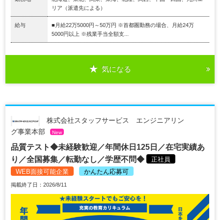
リア（派遣先による）
給与
■月給22万5000円～50万円 ※首都圏勤務の場合、月給24万
5000円以上 ※残業手当全額支...
気になる
株式会社スタッフサービス エンジニアリン
グ事業本部
New
品質テスト◆未経験歓迎／年間休日125日／在宅実績あ
り／全国募集／転勤なし／学歴不問◆
正社員
WEB面接可能企業
かんたん応募可
掲載終了日：2026/8/11