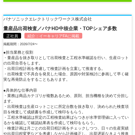
パナソニックエレクトリックワークス株式会社
量産品出荷検査／パナHD中核企業・TOPシェア多数
正社員
紹介：
イーキャリアFA
に掲載
掲載期間：2026/7/24〜
●担当業務と役割
・量産品を抜き取りとして出荷検査と工程水準確認を行い、生産ロット
の出荷合否をします。
・出荷日程計画を考慮して検査計画を立案して推進する。
・出荷検査で不具合を発見した場合、原因や対策検討に参画して早く確
実な再発防止をすることもあります。
●具体的な仕事内容
・業務は商品カテゴリが複数あるため、原則、担当機種を決めて分担し
ます。
・出荷検査は生産ロットごとに所定台数を抜き取り、決められた検査項
目を検査して成績書を作成して検印をもらう。
・工程水準確認は所定の工程検査結果ばらつきが水準管理値に入ってい
るかを確認して確認結果表を作成して検印をもらう。
・検査計画は月ごとの出荷日程計画をチェックしつつ、日々の生産実績
や出荷日程変更などを考慮しながら計画修正し、出荷遅延なきよう推進