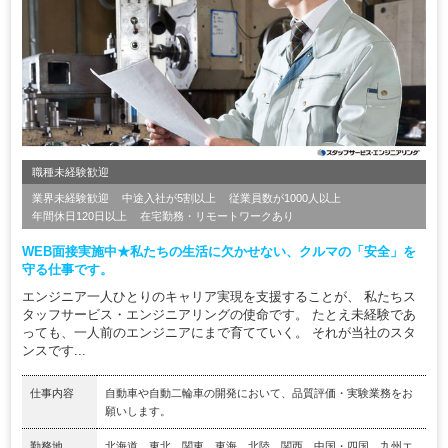
職種未経験歓迎
業界未経験歓迎
中途入社が5割以上
従業員数が1000人以上
年間休日120日以上
在宅勤務・リモートワークあり
WEB面接実施中★私たちの生活に欠かせない、クルマの「安全」を
守る仕事です。
エンジニア一人ひとりのキャリア実現を支援することが、 私たちス
タッフサービス・エンジニアリングの使命です。 たとえ未経験であ
っても、一人前のエンジニアにまで育てていく。 それが当社のスタ
ンスです...
仕事内容
自動車や自動二輪車の開発において、品質評価・実験業務をお
願いします。
勤務地
北海道、東北、関東、東海、北陸、関西、中国・四国、九州エ