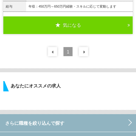
給与
年収：450万円～650万円経験・スキルに応じて変動します
気になる
詳細を見る
前の
1
30
件
次の
30
件
あなたにオススメの求人
さらに職種を絞り込んで探す