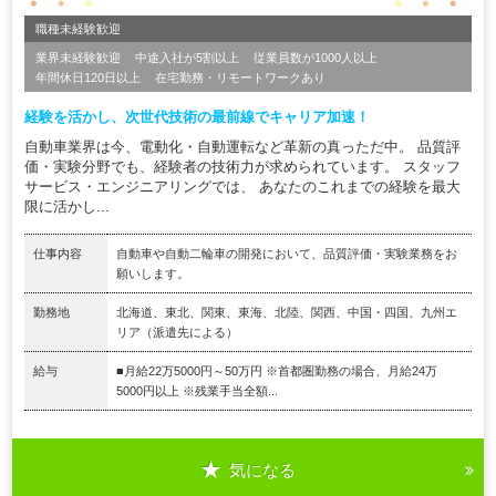
職種未経験歓迎
業界未経験歓迎
中途入社が5割以上
従業員数が1000人以上
年間休日120日以上
在宅勤務・リモートワークあり
経験を活かし、次世代技術の最前線でキャリア加速！
自動車業界は今、電動化・自動運転など革新の真っただ中。 品質評
価・実験分野でも、経験者の技術力が求められています。 スタッフ
サービス・エンジニアリングでは、 あなたのこれまでの経験を最大
限に活かし...
仕事内容
自動車や自動二輪車の開発において、品質評価・実験業務をお
願いします。
勤務地
北海道、東北、関東、東海、北陸、関西、中国・四国、九州エ
リア（派遣先による）
給与
■月給22万5000円～50万円 ※首都圏勤務の場合、月給24万
5000円以上 ※残業手当全額...
気になる