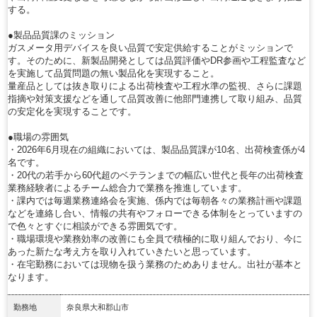
する。
●製品品質課のミッション
ガスメータ用デバイスを良い品質で安定供給することがミッションで
す。そのために、新製品開発としては品質評価やDR参画や工程監査など
を実施して品質問題の無い製品化を実現すること。
量産品としては抜き取りによる出荷検査や工程水準の監視、さらに課題
指摘や対策支援などを通して品質改善に他部門連携して取り組み、品質
の安定化を実現することです。
●職場の雰囲気
・2026年6月現在の組織においては、製品品質課が10名、出荷検査係が4
名です。
・20代の若手から60代超のベテランまでの幅広い世代と長年の出荷検査
業務経験者によるチーム総合力で業務を推進しています。
・課内では毎週業務連絡会を実施、係内では毎朝各々の業務計画や課題
などを連絡し合い、情報の共有やフォローできる体制をとっていますの
で色々とすぐに相談ができる雰囲気です。
・職場環境や業務効率の改善にも全員で積極的に取り組んでおり、今に
あった新たな考え方を取り入れていきたいと思っています。
・在宅勤務においては現物を扱う業務のためありません。出社が基本と
なります。
勤務地
奈良県大和郡山市