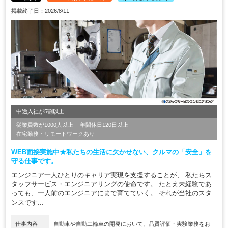
掲載終了日：2026/8/11
中途入社が5割以上
従業員数が1000人以上
年間休日120日以上
在宅勤務・リモートワークあり
WEB面接実施中★私たちの生活に欠かせない、クルマの「安全」を
守る仕事です。
エンジニア一人ひとりのキャリア実現を支援することが、 私たちス
タッフサービス・エンジニアリングの使命です。 たとえ未経験であ
っても、一人前のエンジニアにまで育てていく。 それが当社のスタ
ンスです...
仕事内容
自動車や自動二輪車の開発において、品質評価・実験業務をお