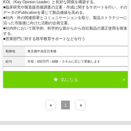
KOL（Key Opinion Leader）と良好な関係を構築する。
■臨床研究や製造販売後調査の立案・作成に関するサポートを行い、その
データのPublicationを通じて製品価値を高める。
■社内・外の関連部署とコミュニケーションを取り、製品ストラテジーに
沿った市販後に向けた活動の企画立案。
■社内外において医学的、科学的な面からから自社製品の適正使用を推進
する。
■営業部門に対する医学教育サポートなどを行う
勤務地
東京都中央区日本橋
給与
年収：650万円～経験・スキルに応じて変動します
気になる
詳細を見る
前の
1
30
件
次の
30
件