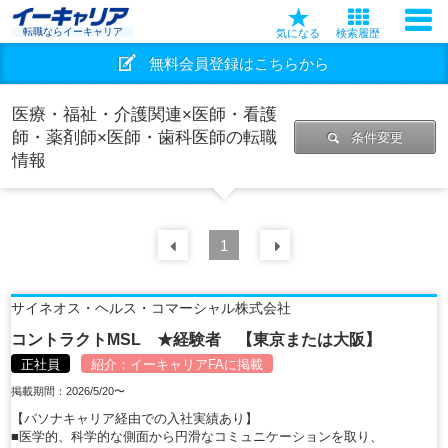
転職ならイーキャリア
気になる
検索履歴
無料会員登録はこちらから
医療・福祉・介護関連×医師・看護
師・薬剤師×医師・歯科医師の転職
条件変更
情報
前の
1
30
件
次の
30
件
サイネオス・ヘルス・コマーシャル株式会社
コントラクトMSL ★経験者 【東京または大阪】
正社員
紹介：
イーキャリアFA
に掲載
掲載期間：2026/5/20〜
【パソナキャリア経由での入社実績あり】
■医学的、科学的な側面から円滑なコミュニケーションを取り、