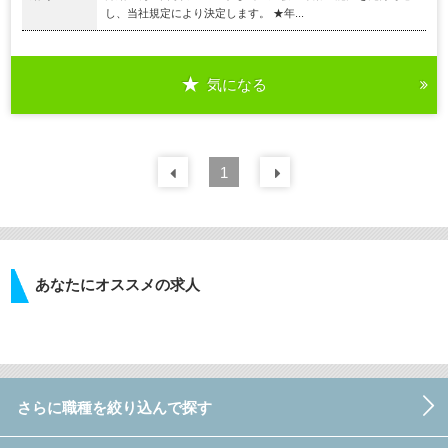
し、当社規定により決定します。 ★年...
気になる
前の
1
30
件
次の
30
件
あなたにオススメの求人
さらに職種を絞り込んで探す