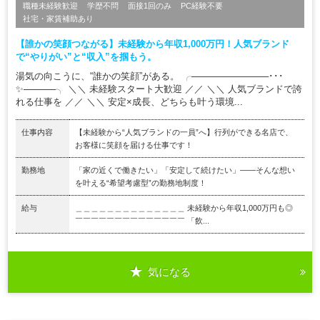
職種未経験歓迎
学歴不問
面接1回のみ
PC経験不要
社宅・家賃補助あり
【誰かの笑顔つながる】未経験から年収1,000万円！人気ブランド
で“やりがい”と“収入”を掴もう。
湯気の向こうに、“誰かの笑顔”がある。 ╭────────────･･･
✨─────╮ ＼＼ 未経験スタート大歓迎 ／／ ＼＼ 人気ブランドで誇
れる仕事を ／／ ＼＼ 安定×成長、どちらも叶う環境...
仕事内容
【未経験から“人気ブランドの一員”へ】行列ができる名店で、
お客様に笑顔を届ける仕事です！
勤務地
「家の近くで働きたい」「安定して続けたい」――そんな想い
を叶える“希望考慮型”の勤務地制度！
給与
＿＿＿＿＿＿＿＿＿＿＿＿＿＿ 未経験から年収1,000万円も◎
￣￣￣￣￣￣￣￣￣￣￣￣￣￣ 「飲...
気になる