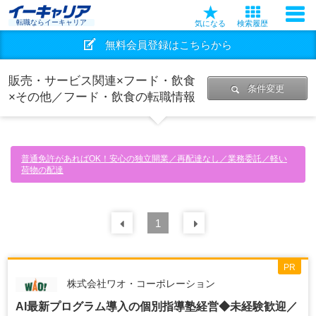
転職ならイーキャリア
気になる
検索履歴
無料会員登録はこちらから
販売・サービス関連×フード・飲食
条件変更
×その他／フード・飲食の転職情報
普通免許があればOK！安心の独立開業／再配達なし／業務委託／軽い
荷物の配達
前の
1
30
件
次の
30
件
PR
株式会社ワオ・コーポレーション
AI最新プログラム導入の個別指導塾経営◆未経験歓迎／