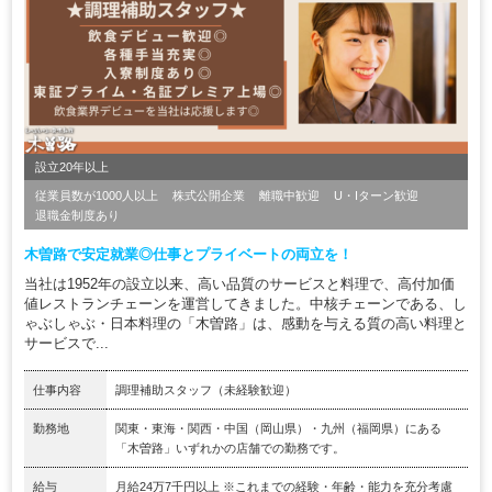
設立20年以上
従業員数が1000人以上
株式公開企業
離職中歓迎
U・Iターン歓迎
退職金制度あり
木曽路で安定就業◎仕事とプライベートの両立を！
当社は1952年の設立以来、高い品質のサービスと料理で、高付加価
値レストランチェーンを運営してきました。中核チェーンである、し
ゃぶしゃぶ・日本料理の「木曽路」は、感動を与える質の高い料理と
サービスで...
仕事内容
調理補助スタッフ（未経験歓迎）
勤務地
関東・東海・関西・中国（岡山県）・九州（福岡県）にある
「木曽路」いずれかの店舗での勤務です。
給与
月給24万7千円以上 ※これまでの経験・年齢・能力を充分考慮