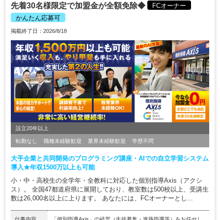
先着30名様限定で加盟金が全額免除◆
FCオーナー
かんたん応募可
掲載終了日：2026/8/18
設立20年以上
転勤なし
職種未経験歓迎
業界未経験歓迎
学歴不問
大手企業と共同開発のプログラミング講座・AIでの自立学習システム
導入★年収1500万以上も可能
小・中・高校生の全学年・全教科に対応した個別指導Axis（アクシ
ス）。 全国47都道府県に展開しており、教室数は500校以上、受講生
数は26,000名以上に上ります。 あなたには、FCオーナーとし...
仕事内容
「個別指導Axis」の経営（生徒募集・進路指導等）をお任せし