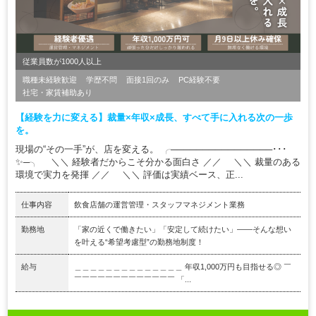
従業員数が1000人以上
職種未経験歓迎
学歴不問
面接1回のみ
PC経験不要
社宅・家賃補助あり
【経験を力に変える】裁量×年収×成長、すべて手に入れる次の一歩
を。
現場の“その一手”が、店を変える。 ╭────────────────･･･
✨─╮ ＼＼ 経験者だからこそ分かる面白さ ／／ ＼＼ 裁量のある
環境で実力を発揮 ／／ ＼＼ 評価は実績ベース、正...
仕事内容
飲食店舗の運営管理・スタッフマネジメント業務
勤務地
「家の近くで働きたい」「安定して続けたい」――そんな想い
を叶える“希望考慮型”の勤務地制度！
給与
＿＿＿＿＿＿＿＿＿＿＿＿＿＿ 年収1,000万円も目指せる◎ ￣
￣￣￣￣￣￣￣￣￣￣￣￣￣ 「...