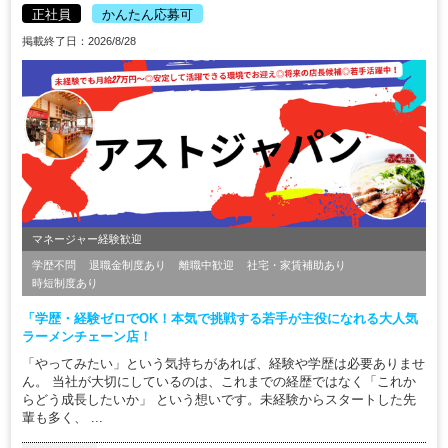
正社員
かんたん応募可
掲載終了日：2026/8/28
マネージャー経験歓迎
学歴不問
退職金制度あり
離職中歓迎
社宅・家賃補助あり
時短制度あり
「学歴・経験ゼロでOK！本気で挑戦する若手が主役になれる大人気
ラーメンチェーン店！
「やってみたい」という気持ちがあれば、経験や学歴は必要ありませ
ん。 当社が大切にしているのは、これまでの経歴ではなく「これか
らどう成長したいか」 という想いです。未経験からスタートした先
輩も多く、 ...