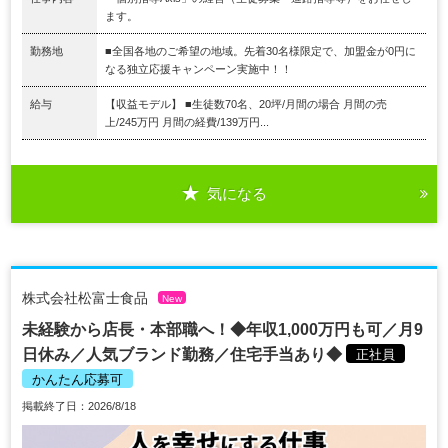
ます。
勤務地
■全国各地のご希望の地域。先着30名様限定で、加盟金が0円に
なる独立応援キャンペーン実施中！！
給与
【収益モデル】 ■生徒数70名、20坪/月間の場合 月間の売
上/245万円 月間の経費/139万円...
気になる
株式会社松富士食品
New
未経験から店長・本部職へ！◆年収1,000万円も可／月9
日休み／人気ブランド勤務／住宅手当あり◆
正社員
かんたん応募可
掲載終了日：2026/8/18