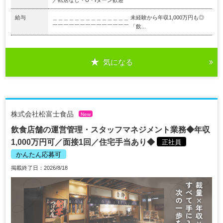
給与
＿＿＿＿＿＿＿＿＿＿＿＿＿＿ 未経験から年収1,000万円も◎
￣￣￣￣￣￣￣￣￣￣￣￣￣￣ 「飲...
気になる
株式会社松富士食品
New
飲食店舗の運営管理・スタッフマネジメント業務◆年収
1,000万円可／面接1回／住宅手当あり◆
正社員
かんたん応募可
掲載終了日：2026/8/18