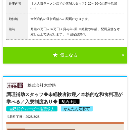
仕事内容
【大人気ラーメン店での店舗スタッフ】20～30代の若手活躍
中！
勤務地
大阪府内の運営店舗への配属になります。
給与
月給27万円～37万円＋賞与年2回 ※経験や年齢、配属店舗を考
慮した上で決定します。 ※固定残業代...
気になる
株式会社木曽路
調理補助スタッフ◆未経験者歓迎／本格的な和食料理が
学べる／入寮制度あり◆
契約社員
自己紹介ムービー推奨求人
かんたん応募可
掲載終了日：2026/8/23