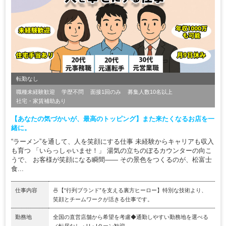
転勤なし
職種未経験歓迎
学歴不問
面接1回のみ
募集人数10名以上
社宅・家賃補助あり
【あなたの気づかいが、最高のトッピング】また来たくなるお店を一
緒に。
“ラーメン”を通して、人を笑顔にする仕事 未経験からキャリアも収入
も育つ 「いらっしゃいませ！」 湯気の立ちのぼるカウンターの向こ
うで、 お客様が笑顔になる瞬間―― その景色をつくるのが、松富士
食...
仕事内容
🍜【“行列ブランド”を支える裏方ヒーロー】特別な技術より、
笑顔とチームワークが活きる仕事です。
勤務地
全国の直営店舗から希望を考慮◆通勤しやすい勤務地を選べる
／転居なし・U・Iターン歓迎