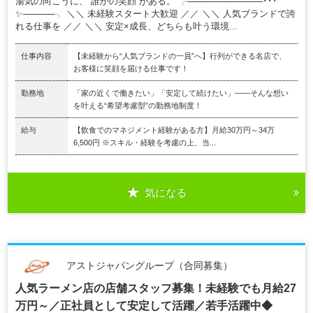
湯気の向こうに、“誰かの笑顔”がある。 ╭────────────･･･
✨─────╮ ＼＼ 未経験スタート大歓迎 ／／ ＼＼ 人気ブランドで誇
れる仕事を ／／ ＼＼ 安定×成長、どちらも叶う環境...
仕事内容
【未経験から“人気ブランドの一員”へ】行列ができる名店で、
お客様に笑顔を届ける仕事です！
勤務地
「家の近くで働きたい」「安定して続けたい」――そんな想い
を叶える“希望考慮型”の勤務地制度！
給与
【飲食でのマネジメント経験がある方】月給30万円～34万
6,500円 ※スキル・経験を考慮の上、当...
気になる
アストジャパングループ（合同募集）
人気ラーメン店の店舗スタッフ募集！未経験でも月給27
万円～／正社員として安定して活躍／若手活躍中◆