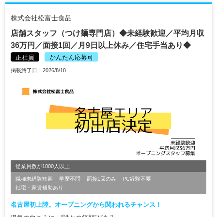
株式会社松富士食品
店舗スタッフ（つけ麺専門店）◆未経験歓迎／平均月収
36万円／面接1回／月9日以上休み／住宅手当あり◆
正社員
かんたん応募可
掲載終了日：2026/8/18
従業員数が1000人以上
職種未経験歓迎
学歴不問
面接1回のみ
PC経験不要
社宅・家賃補助あり
名古屋初上陸。オープニングから関われるチャンス！