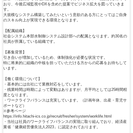
おり、今後広域監視やDXを含めた提案でビジネス拡大を図っていきま
す。
大規模なシステム構築してみたいという意欲のある方にとってはご自身
のスキル向上が実現できる環境となります。
【配属組織】
社会システム本部水制御システム設計部への配属となります。約30名の
社員が所属している組織です。
【募集背景】
引き合いが増加しているため、体制強化が必要な状況です。
特に将来的に組織の中核を担っていただける方からの応募をお待ちして
います。
【働く環境について】
・基本的には出社にて業務対応をしています。
・残業時間は時期によって変動はありますが、月平均としては25時間程
度となります。
・ワークライフバランスは充実しています。（計画年休、出産・育児サ
ポートなど）
※参考ページ
https://info.hitachi-ics.co.jp/recruit/fresher/system/worklife.html
・当社は社員のワークライフバランスの実現に取り組んでおり、経済産
業省「健康経営優良法人2023」に認定されております。