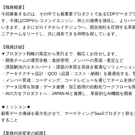
【職務概要】
今回募集するのは、その中でも最重要プロダクトであるCDPデータプ
す。今後はCDPやレコメンドエンジン、BIとの連携を強化し、より
いきます。まさにゼロイチからイチジュウへ。競合他社を圧倒する革
ニアチームをリードし、共に成長できる仲間を探しています。
【職務詳細】
▼プロダクト戦略の策定から実行まで、幅広くお任せします。
・開発チームの運営全般：進捗管理、メンバーの育成・査定など
・課題解決のエキスパート：課題の本質を見抜き最適なソリューショ
・アーキテクチャ設計：QCD（品質・コスト・納期）を最適化する、
・メンバー育成：コーディング、コードレビューを通じてチーム全体
・データ活用を加速：データ連携・加工処理の自動化ワークフローを
・AIの力をプロダクトへ：JAPAN AIと連携し、革新的なAI機能を開発
★ミッション★
顧客データ価値を最大化させて、マーケティングSaaSプロダクト群を
すること
【業務内容変更の範囲】