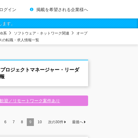
ログイン
掲載を希望される企業様へ
します。
eb系
ソフトウェア・ネットワーク関連
オープ
スの転職・求人情報一覧
×プロジェクトマネージャー・リーダ
報
験歓迎／リモートワーク案件あり
6
7
8
9
10
次の
30
件
最後へ