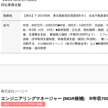
同社業務全般
勤務地
【本社】〒163-6006 東京都新宿区西新宿6-8-1 住友不動産
給与
年収：800万円～1000万円■年収：800万～1400万円 月給制：
給：年2回（4月、10月）■雇用形態：正社員 契約期間：無期 
備、交通費全支給 、書籍購入補助（半期30,000円まで）、リフ
資格・語学取得支援制度、研修受講支援（個別に申請制）、働く
活動手当、その他社内イベント（毎月の懇親会等） など■勤務時間：
煙情報：屋内禁煙
株式会社ジーニー
エンジニアリングマネージャー (MGR候補) ※年収70
紹介：
イーキャリアFA
に掲載