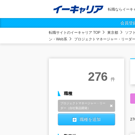
転職ならイーキ
会員登
転職サイトのイーキャリア TOP
東京都
ソフ
ン・Web系
プロジェクトマネージャー・リーダ
276
件
職種
プロジェクトマネージャー・リー
削除
ダー（自社製品開発）
職種を追加
27