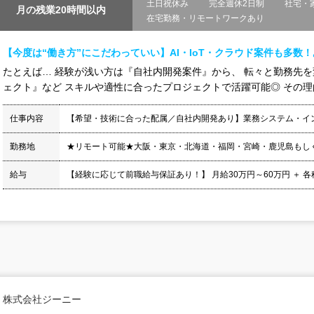
土日祝休み
完全週休2日制
社宅・
月の残業20時間以内
在宅勤務・リモートワークあり
【今度は“働き方”にこだわっていい】AI・IoT・クラウド案件も多数
たとえば… 経験が浅い方は『自社内開発案件』から、 転々と勤務先
ェクト』など スキルや適性に合ったプロジェクトで活躍可能◎ その理由は
仕事内容
【希望・技術に合った配属／自社内開発あり】業務システム・イ
勤務地
★リモート可能★大阪・東京・北海道・福岡・宮崎・鹿児島もし
給与
【経験に応じて前職給与保証あり！】 月給30万円～60万円 ＋ 各種手当
株式会社ジーニー