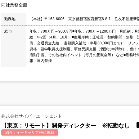
同社業務全般
勤務地
【本社】〒163-6006 東京都新宿区西新宿6-8-1 住友不動産
給与
年収：700万円～900万円■年収：700万～1200万円 月給制：月
給：年2回（4月、10月）■雇用形態：正社員 契約期間：無期 
備、交通費全支給 、書籍購入補助（半期30,000円まで）、リフ
資格・語学取得支援制度、研修受講支援（個別に申請制）、働く
活動手当、その他社内イベント（毎月の懇親会等） など■勤務時間：
報：屋内禁煙
株式会社サイバーエージェント
【東京：リモート】開発ディレクター ※転勤なし
紹介：
イーキャリアFA
に掲載