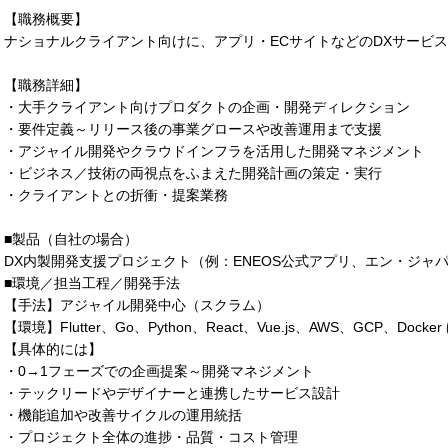
【職務概要】
ナショナルクライアント向けに、アプリ・ECサイトなどのDXサービ
【職務詳細】
・大手クライアント向けプロダクトの企画・開発ディレクション
・要件定義～リリース後の事業グロースや改善運用まで支援
・アジャイル開発やクラウドインフラを活用した開発マネジメント
・ビジネス／技術の両視点をふまえた開発計画の策定・実行
・クライアントとの折衝・提案業務
■製品（自社の場合）
DX内製開発支援プロジェクト（例：ENEOS公式アプリ、エン・ジャ
■環境／担当工程／開発手法
【手法】アジャイル開発中心（スクラム）
【環境】Flutter、Go、Python、React、Vue.js、AWS、GCP、Docker
【具体的には】
・0→1フェーズでの企画提案～開発マネジメント
・テックリードやデザイナーと連携したサービス設計
・機能追加や改善サイクルの運用統括
・プロジェクト全体の進捗・品質・コスト管理