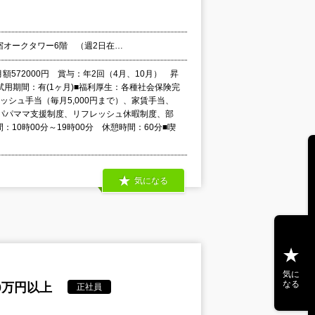
新宿オークタワー6階 （週2日在…
月額572000円 賞与：年2回（4月、10月） 昇
試用期間：有(1ヶ月)■福利厚生：各種社会保険完
レッシュ手当（毎月5,000円まで）、家賃手当、
パパママ支援制度、リフレッシュ休暇制度、部
10時00分～19時00分 休憩時間：60分■喫
気になる
気に
なる
0万円以上
正社員