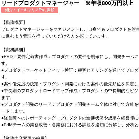
リードプロダクトマネージャー ※年収800万円以上
紹介：
イーキャリアFA
に掲載
【職務概要】
プロダクトマネージャーをマネジメントし、自身でもプロダクトを管
に進むよう管理を行っていただける方を探しています。
【職務詳細】
●PRD／要件定義書作成：プロダクトの要件を明確にし、開発チームに
す。
●プロダクトマーケットフィット検証：顧客ヒアリングを通じてプロ
す。
●案件優先度の決定：プロダクト開発における案件の優先順位を決定し
●中長期のプロダクトロードマップ作成：プロダクトの中長期的なビ
ます。
●プロダクト開発のリード：プロダクト開発チーム全体に対して方針
ードします。
●経営陣へのレポーティング：プロダクトの進捗状況や成果を経営陣に
●PdMチームの業務改善：各業務における課題を適切に分解し、分析
【業務内容変更の範囲】