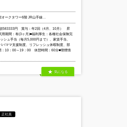
新宿オークタワー6階 JR山手線…
額583333円 賞与：年2回（4月、10月） 昇
試用期間：有(3ヶ月)■福利厚生：各種社会保険完
レッシュ手当（毎月5,000円まで）、家賃手当、
パパママ支援制度、リフレッシュ休暇制度、部
10：00～19：00 休憩時間：60分■喫煙情
気になる
正社員