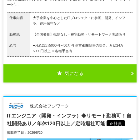
ービ...
仕事内容
大手企業を中心としたITプロジェクトに参画。開発、インフ
ラ、運用保守など
勤務地
【全国募集】転勤なし・在宅勤務・リモートワーク実績あり
給与
■月給22万5000円～50万円 ※首都圏勤務の場合、月給24万
5000円以上 ※各種手当有 ...
気になる
株式会社フジワーク
ITエンジニア（開発・インフラ）◆リモート勤務可！自
社開発あり／年休120日以上／定時退社可能
正社員
掲載終了日：2026/8/20