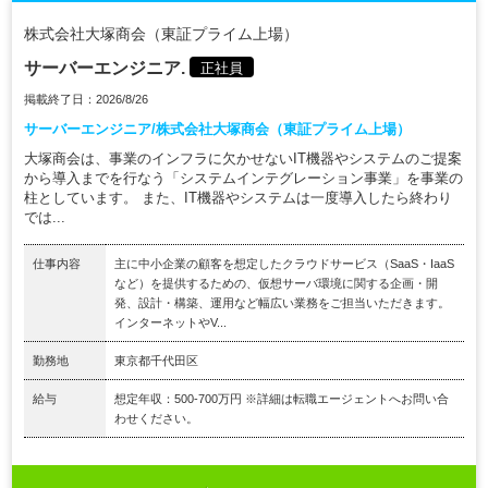
株式会社大塚商会（東証プライム上場）
サーバーエンジニア.
正社員
掲載終了日：2026/8/26
サーバーエンジニア/株式会社大塚商会（東証プライム上場）
大塚商会は、事業のインフラに欠かせないIT機器やシステムのご提案
から導入までを行なう「システムインテグレーション事業」を事業の
柱としています。 また、IT機器やシステムは一度導入したら終わり
では...
仕事内容
主に中小企業の顧客を想定したクラウドサービス（SaaS・IaaS
など）を提供するための、仮想サーバ環境に関する企画・開
発、設計・構築、運用など幅広い業務をご担当いただきます。
インターネットやV...
勤務地
東京都千代田区
給与
想定年収：500-700万円 ※詳細は転職エージェントへお問い合
わせください。