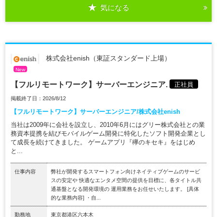
気になる
株式会社enish（東証スタンダード上場）
New
【フルリモートワーク】サーバーエンジニア.
正社員
掲載終了日：2026/8/12
【フルリモートワーク】サーバーエンジニア/株式会社enish
当社は2009年に会社を設立し、2010年6月にはグリー株式会社との業
務資本提携を結びモバイルゲーム開発に特化したソフト開発企業とし
て成長を続けてきました。 ゲームアプリ『欅のキセキ』をはじめ
と...
仕事内容
弊社が開発するスマートフォン向けネイティブゲームのサービ
スの安定や 快適なエンタメ空間の提供を目標に、各タイトル共
通基盤となる開発環境の 運用業務をお任せいたします。 [具体
的な業務内容] ・自...
勤務地
東京都港区六本木