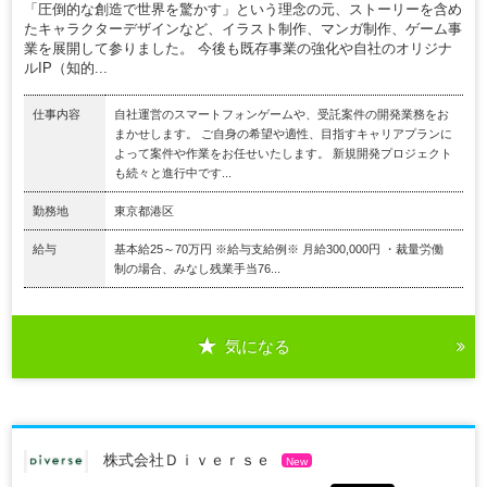
「圧倒的な創造で世界を驚かす」という理念の元、ストーリーを含め
たキャラクターデザインなど、イラスト制作、マンガ制作、ゲーム事
業を展開して参りました。 今後も既存事業の強化や自社のオリジナ
ルIP（知的...
仕事内容
自社運営のスマートフォンゲームや、受託案件の開発業務をお
まかせします。 ご自身の希望や適性、目指すキャリアプランに
よって案件や作業をお任せいたします。 新規開発プロジェクト
も続々と進行中です...
勤務地
東京都港区
給与
基本給25～70万円 ※給与支給例※ 月給300,000円 ・裁量労働
制の場合、みなし残業手当76...
気になる
株式会社Ｄｉｖｅｒｓｅ
New