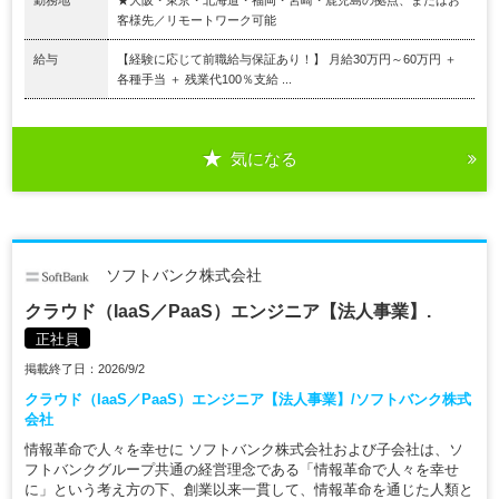
勤務地
★大阪・東京・北海道・福岡・宮崎・鹿児島の拠点、またはお
客様先／リモートワーク可能
給与
【経験に応じて前職給与保証あり！】 月給30万円～60万円 ＋
各種手当 ＋ 残業代100％支給 ...
気になる
ソフトバンク株式会社
クラウド（IaaS／PaaS）エンジニア【法人事業】.
正社員
掲載終了日：2026/9/2
クラウド（IaaS／PaaS）エンジニア【法人事業】/ソフトバンク株式
会社
情報革命で人々を幸せに ソフトバンク株式会社および子会社は、ソ
フトバンクグループ共通の経営理念である「情報革命で人々を幸せ
に」という考え方の下、創業以来一貫して、情報革命を通じた人類と