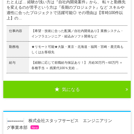
たとえば… 経験が浅い方は『自社内開発案件』から、 転々と勤務先
を変えるのが苦手という方は『長期のプロジェクト』など スキルや
適性に合ったプロジェクトで活躍可能◎ その理由は【常時100件以
上】の...
仕事内容
【希望・技術に合った配属／自社内開発あり】業務システム・
インフラエンジニア・組込みソフト開発など
勤務地
★リモート可能★大阪・東京・北海道・福岡・宮崎・鹿児島も
しくはお客様先
給与
【経験に応じて前職給与保証あり！】 月給30万円～60万円 ＋
各種手当 ＋ 残業代100％支給 ...
気になる
株式会社スタッフサービス エンジニアリン
グ事業本部
New