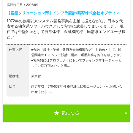
掲載終了日：2026/9/1
【基盤ソリューション部】インフラ設計構築/株式会社オプティマ
1972年の創業以来システム開発事業を主軸に据えながら、日本を代
表する独立系ソフトハウスとして堅実に成長してまいりました。 現
在では中堅SIerとして自治体様、金融機関様、民需系エンドユーザ様
とい...
仕事内容
■金融（銀行・証券・政府系金融機関など）を始めとして、民
需関連の ITインフラ設計・構築・運用業務をお任せ致します。
■将来的にはプロジェクトにおいてプレイングマネージャーと
してご活躍頂きたいと思...
勤務地
東京都
給与
想定年収：370-532万円 ※詳細は転職エージェントへお問い合
わせください。
気になる