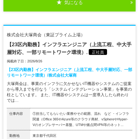
気になる
株式会社大塚商会（東証プライム上場）
【23区内勤務】インフラエンジニア（上流工程、中大手
層対応、一部リモートワーク環境）.
正社員
掲載終了日：2026/8/26
【23区内勤務】インフラエンジニア（上流工程、中大手層対応、一部
リモートワーク環境）/株式会社大塚商
大塚商会は、事業のインフラに欠かせないIT機器やシステムのご提案
から導入までを行なう「システムインテグレーション事業」を事業の
柱としています。 また、IT機器やシステムは一度導入したら終わり
では...
仕事内容
①担当してもらいたい業務やその範囲、流れ など ・インフラ
関連（Office 365やAzure等のクラウド商材、vSphereやHyper-
Vのオンプレサーバー基盤、UTMや拠点間VPN等のネット...
勤務地
東京都千代田区