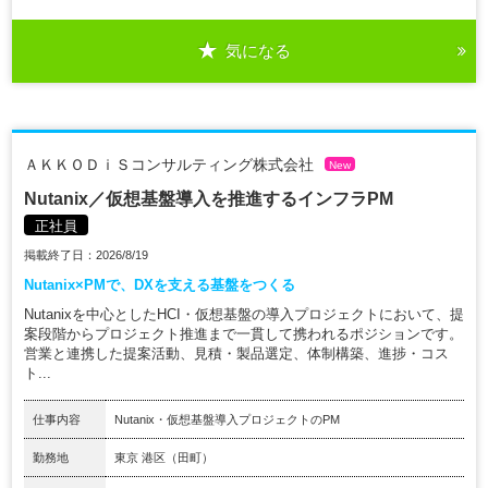
気になる
ＡＫＫＯＤｉＳコンサルティング株式会社
New
Nutanix／仮想基盤導入を推進するインフラPM
正社員
掲載終了日：2026/8/19
Nutanix×PMで、DXを支える基盤をつくる
Nutanixを中心としたHCI・仮想基盤の導入プロジェクトにおいて、提
案段階からプロジェクト推進まで一貫して携われるポジションです。
営業と連携した提案活動、見積・製品選定、体制構築、進捗・コス
ト...
仕事内容
Nutanix・仮想基盤導入プロジェクトのPM
勤務地
東京 港区（田町）