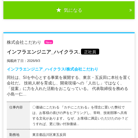
気になる
株式会社こだわり
New
インフラエンジニア_ハイクラス.
正社員
掲載終了日：2026/9/3
インフラエンジニア_ハイクラス/株式会社こだわり
同社は、SIを中心とする事業を展開する、東京・五反田に本社を置く
会社だ。 技術人材を育成し、開発現場への「人出し」ではなく、
「提案」に力を入れた活動をおこなっている。 代表取締役を務める
小島一仁...
仕事内容
〇価値にこだわる 『カチにこだわる』を理念に置いた弊社で
は、お客様の喜びの声をヒアリングし、常時、技術部隊へ共有
する文化があります。 なぜ、お客様に満足いただけたのか？ど
うすれば、更に強い付加価値...
勤務地
東京都品川区東五反田