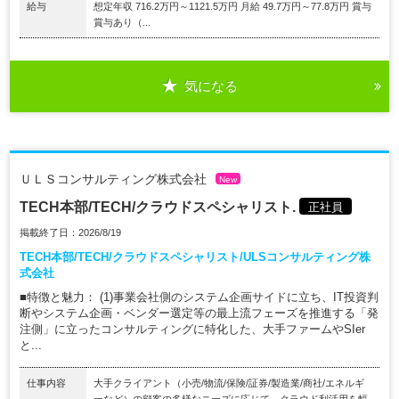
給与
想定年収 716.2万円～1121.5万円 月給 49.7万円～77.8万円 賞与
賞与あり（...
気になる
ＵＬＳコンサルティング株式会社
New
TECH本部/TECH/クラウドスペシャリスト.
正社員
掲載終了日：2026/8/19
TECH本部/TECH/クラウドスペシャリスト/ULSコンサルティング株
式会社
■特徴と魅力： (1)事業会社側のシステム企画サイドに立ち、IT投資判
断やシステム企画・ベンダー選定等の最上流フェーズを推進する「発
注側」に立ったコンサルティングに特化した、大手ファームやSIer
と...
仕事内容
大手クライアント（小売/物流/保険/証券/製造業/商社/エネルギ
ーなど）の顧客の多様なニーズに応じて、クラウド利活用を幅