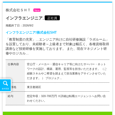
株式会社ＳＨＴ
New
インフラエンジニア.
正社員
掲載終了日：2026/9/2
インフラエンジニア/株式会社SHT
「教育制度の充実」…エンジニア向けに自社研修施設「ラボルーム」
を設置しており、未経験者～上級者まで対象は幅広く、各種資格取得
講座など技術研修を実施しております。 また、現在マネジメント研
修やロジカル...
仕事内容
官公庁・メーカー・通信キャリア等に向けたサーバー・ネット
ワークの設計、構築、運用、監視等を担当いただきます。 （ご
経験スキルやご希望を踏まえて担当業務をアサインさせていた
だきます。 ） プロジェク...
勤務地
東京都港区
条件変更
給与
想定年収：320-700万円 ※詳細は転職エージェントへお問い合
わせください。