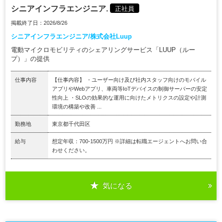
シニアインフラエンジニア.
正社員
掲載終了日：2026/8/26
シニアインフラエンジニア/株式会社Luup
電動マイクロモビリティのシェアリングサービス「LUUP（ルー
プ）」の提供
仕事内容
【仕事内容】 ・ユーザー向け及び社内スタッフ向けのモバイル
アプリやWebアプリ、車両等IoTデバイスの制御サーバーの安定
性向上 ・SLOの効果的な運用に向けたメトリクスの設定や計測
環境の構築や改善 ...
勤務地
東京都千代田区
給与
想定年収：700-1500万円 ※詳細は転職エージェントへお問い合
わせください。
気になる