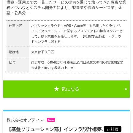
構築・運用までの一貫したサービス提供を通じて培ってきた豊富な業
務ノウハウとシステム開発力により、製造業や流通サービス業、金
融・公共分...
仕事内容
パブリッククラウド（AWS・Azure等）を活用したクラウドリ
フト・クラウドシフトに関するプロジェクトの担当メンバーと
して、以下業務をお任せします。 【職務内容詳細】 ・クラウ
ドインフラに関する...
勤務地
東京都千代田区
給与
想定年収：640-820万円 ※表記給与は残業30時間/月実施想定額
※経験・能力を考慮の上、当...
気になる
株式会社オプティマ
New
【基盤ソリューション部】インフラ設計構築.
正社員