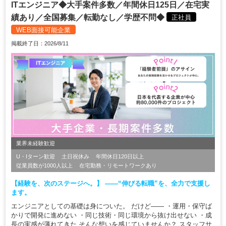
ITエンジニア◆大手案件多数／年間休日125日／在宅実
績あり／全国募集／転勤なし／学歴不問◆
正社員
WEB面接可能企業
掲載終了日：2026/8/11
業界未経験歓迎
U・Iターン歓迎
土日祝休み
年間休日120日以上
従業員数が1000人以上
在宅勤務・リモートワークあり
【経験を、次のステージへ。】 ――“伸びる転職”を、全力で支援し
ます。
エンジニアとしての基礎は身についた。 だけど―― ・運用・保守ば
かりで開発に進めない ・同じ技術・同じ環境から抜け出せない ・成
長の実感が薄れてきた そんな想いを感じていませんか？ スタッフサ