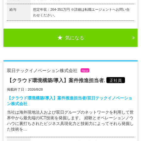
給与
想定年収：264-351万円 ※詳細は転職エージェントへお問い合
わせください。
気になる
双日テックイノベーション株式会社
New
【クラウド環境構築/導入】案件推進担当者.
正社員
掲載終了日：2026/8/28
【クラウド環境構築/導入】案件推進担当者/双日テックイノベーショ
ン株式会社
当社は海外現地法人および双日グループのネットワークを利用して世
界中から最先端のICT技術を発掘します。 経験とオペレーションノウ
ハウに裏打ちされたビジネス具現化力と技術力によってそれら発掘し
た技術を...