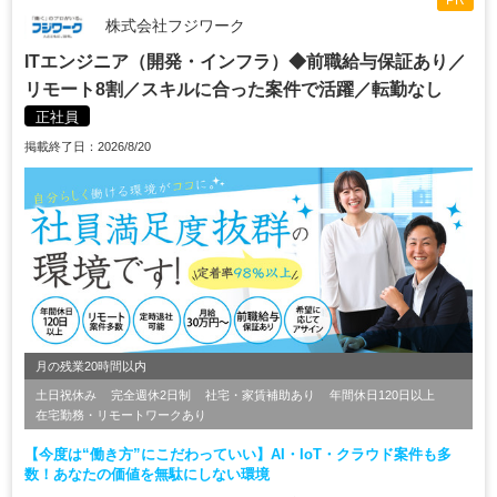
PR
株式会社フジワーク
ITエンジニア（開発・インフラ）◆前職給与保証あり／
リモート8割／スキルに合った案件で活躍／転勤なし
正社員
掲載終了日：2026/8/20
月の残業20時間以内
土日祝休み
完全週休2日制
社宅・家賃補助あり
年間休日120日以上
在宅勤務・リモートワークあり
【今度は“働き方”にこだわっていい】AI・IoT・クラウド案件も多
数！あなたの価値を無駄にしない環境