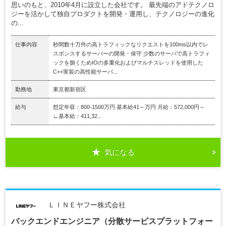
思いのもと、2010年4月に設立した会社です。 最先端のアドテクノロ
ジーを活かして独自プロダクトを開発・運用し、テクノロジーの進化
の...
仕事内容
秒間数十万件の高トラフィックなリクエストを100ms以内でレ
スポンスするサーバーの開発・保守 少数のサーバで高トラフィ
ックを捌くためIOの多重化およびマルチスレッドを使用した
C++実装の高性能サーバ...
勤務地
東京都新宿区
給与
想定年収：800-1500万円 基本給41～万円 月給：572,000円～
∟基本給：411,32...
気になる
ＬＩＮＥヤフー株式会社
バックエンドエンジニア（分散サービスプラットフォー