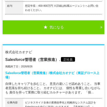
給与
想定年収：400-800万円 ※詳細は転職エージェントへお問い合
わせください。
気になる
株式会社カオナビ
Salesforce管理者（営業推進）.
正社員
掲載終了日：2026/8/26
Salesforce管理者（営業推進）/株式会社カオナビ（東証グロース上
場）
自律したキャリアを歩むこと。 意見の違いこそ認めあうこと。 当事
者意識を持ち続けること。 カオナビには、 個性を尊重し合いながら
も 責任を持って業務に取り組むカルチャーがあります。 「個...
仕事内容
ビジネスサイド全体の業務効率化と戦略的なシステム設計を
Salesforceを中心に担当いただきます。 【具体的には】 ・