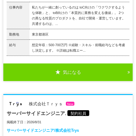
仕事内容
私たちが一緒に創っているのは toC向けの「ワクワクするよう
な体験」と、 toB向けの「本質的に業務を変える価値」。 2つ
の異なる性質のプロダクトを、自社で開発・運営しています。
共通するのは、...
勤務地
東京都港区
給与
想定年収：500-700万円 ※経験・スキル・前職給与などを考慮
し決定します。 ※詳細は転職エー...
気になる
株式会社Ｔｒｙｓ
New
サーバーサイドエンジニア.
契約社員
掲載終了日：2026/8/31
サーバーサイドエンジニア/株式会社Trys