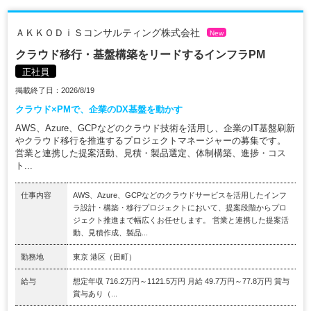
ＡＫＫＯＤｉＳコンサルティング株式会社
New
クラウド移行・基盤構築をリードするインフラPM
正社員
掲載終了日：2026/8/19
クラウド×PMで、企業のDX基盤を動かす
AWS、Azure、GCPなどのクラウド技術を活用し、企業のIT基盤刷新
やクラウド移行を推進するプロジェクトマネージャーの募集です。
営業と連携した提案活動、見積・製品選定、体制構築、進捗・コス
ト...
仕事内容
AWS、Azure、GCPなどのクラウドサービスを活用したインフ
ラ設計・構築・移行プロジェクトにおいて、提案段階からプロ
ジェクト推進まで幅広くお任せします。 営業と連携した提案活
動、見積作成、製品...
勤務地
東京 港区（田町）
給与
想定年収 716.2万円～1121.5万円 月給 49.7万円～77.8万円 賞与
賞与あり（...