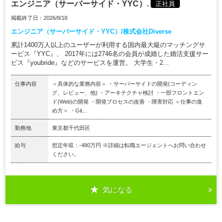
エンジニア（サーバーサイド・YYC）.
正社員
掲載終了日：2026/8/18
エンジニア（サーバーサイド・YYC）/株式会社Diverse
累計1400万人以上のユーザーが利用する国内最大級のマッチングサ
ービス『YYC』、 2017年には2746名の会員が成婚した婚活支援サー
ビス『youbride』などのサービスを運営。 大学生・2...
仕事内容
＜具体的な業務内容＞ ・サーバーサイドの開発(コーディン
グ、レビュー、他) ・アーキテクチャ検討 ・一部フロントエン
ド(Web)の開発 ・開発プロセスの改善 ・障害対応 ＜仕事の進
め方＞ ・Git...
勤務地
東京都千代田区
給与
想定年収：-480万円 ※詳細は転職エージェントへお問い合わせ
ください。
気になる