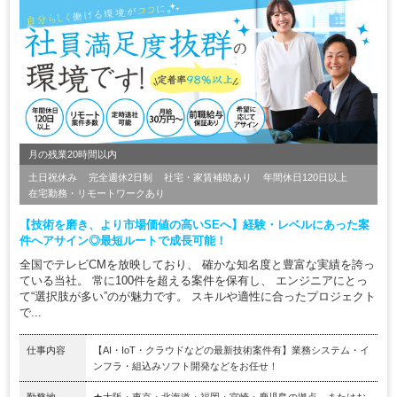
月の残業20時間以内
土日祝休み
完全週休2日制
社宅・家賃補助あり
年間休日120日以上
在宅勤務・リモートワークあり
【技術を磨き、より市場価値の高いSEへ】経験・レベルにあった案
件へアサイン◎最短ルートで成長可能！
全国でテレビCMを放映しており、 確かな知名度と豊富な実績を誇っ
ている当社。 常に100件を超える案件を保有し、 エンジニアにとっ
て“選択肢が多い”のが魅力です。 スキルや適性に合ったプロジェクト
で...
仕事内容
【AI・IoT・クラウドなどの最新技術案件有】業務システム・イ
ンフラ・組込みソフト開発などをお任せ！