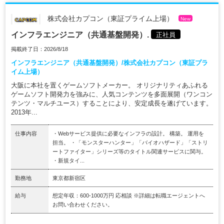
株式会社カプコン（東証プライム上場）
New
インフラエンジニア（共通基盤開発）.
正社員
掲載終了日：2026/8/18
インフラエンジニア（共通基盤開発）/株式会社カプコン（東証プラ
イム上場）
大阪に本社を置くゲームソフトメーカー。 オリジナリティあふれる
ゲームソフト開発力を強みに、人気コンテンツを多面展開（ワンコン
テンツ・マルチユース）することにより、安定成長を遂げています。
2013年...
仕事内容
・Webサービス提供に必要なインフラの設計。 構築。 運用を
担当。 ・「モンスターハンター」「バイオハザード」「ストリ
ートファイター」シリーズ等のタイトル関連サービスに関与。
・新規タイ...
勤務地
東京都新宿区
給与
想定年収：600-1000万円 応相談 ※詳細は転職エージェントへ
お問い合わせください。