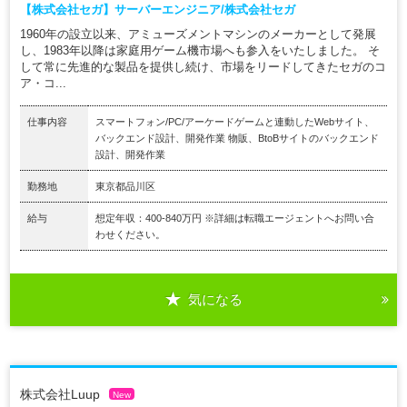
【株式会社セガ】サーバーエンジニア/株式会社セガ
1960年の設立以来、アミューズメントマシンのメーカーとして発展
し、1983年以降は家庭用ゲーム機市場へも参入をいたしました。 そ
して常に先進的な製品を提供し続け、市場をリードしてきたセガのコ
ア・コ...
仕事内容
スマートフォン/PC/アーケードゲームと連動したWebサイト、
バックエンド設計、開発作業 物販、BtoBサイトのバックエンド
設計、開発作業
勤務地
東京都品川区
給与
想定年収：400-840万円 ※詳細は転職エージェントへお問い合
わせください。
気になる
株式会社Luup
New