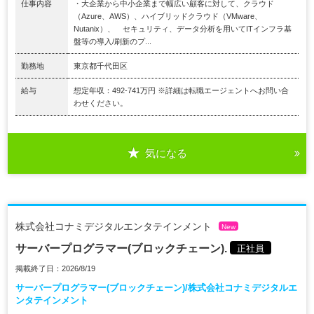
仕事内容
・大企業から中小企業まで幅広い顧客に対して、クラウド
（Azure、AWS）、ハイブリッドクラウド（VMware、
Nutanix）、 セキュリティ、データ分析を用いてITインフラ基
盤等の導入/刷新のプ...
勤務地
東京都千代田区
給与
想定年収：492-741万円 ※詳細は転職エージェントへお問い合
わせください。
気になる
株式会社コナミデジタルエンタテインメント
New
サーバープログラマー(ブロックチェーン).
正社員
掲載終了日：2026/8/19
サーバープログラマー(ブロックチェーン)/株式会社コナミデジタルエ
ンタテインメント