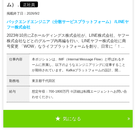
ム） .
正社員
掲載終了日：2026/9/2
バックエンドエンジニア（分散サービスプラットフォーム） /LINEヤ
フー株式会社
2023年10月にZホールディングス株式会社が、LINE株式会社、ヤフー
株式会社などとのグループ内再編を行い、LINEヤフー株式会社に商
号変更 「WOW」なライフプラットフォームを創り、日常に「！...
仕事内容
本ポジションは、IMF（Internal Message Flow）と呼ばれるチ
ームに所属し、以下のようなエンジニアリングに従事すること
が期待されています。 Kafkaプラットフォームの設計、開...
勤務地
東京都千代田区
給与
想定年収：700-1800万円 ※詳細は転職エージェントへお問い合
わせください。
気になる