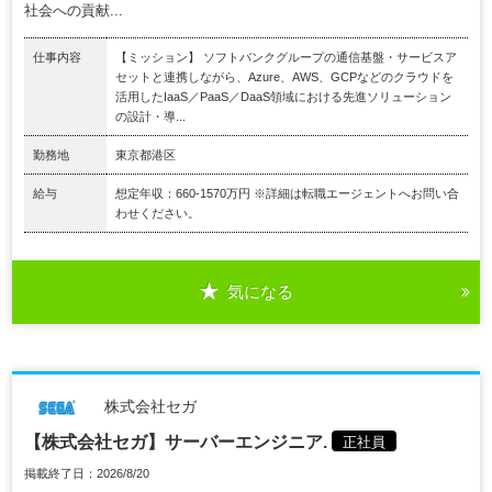
社会への貢献...
仕事内容
【ミッション】 ソフトバンクグループの通信基盤・サービスア
セットと連携しながら、Azure、AWS、GCPなどのクラウドを
活用したIaaS／PaaS／DaaS領域における先進ソリューション
の設計・導...
勤務地
東京都港区
給与
想定年収：660-1570万円 ※詳細は転職エージェントへお問い合
わせください。
気になる
株式会社セガ
【株式会社セガ】サーバーエンジニア.
正社員
掲載終了日：2026/8/20