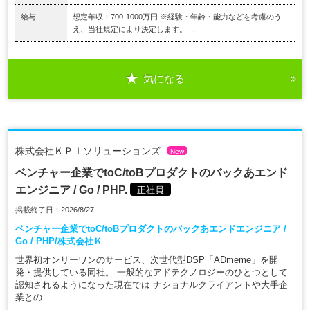
給与
想定年収：700-1000万円 ※経験・年齢・能力などを考慮のう
え、当社規定により決定します。 ...
気になる
株式会社ＫＰＩソリューションズ
New
ベンチャー企業でtoC/toBプロダクトのバックあエンド
エンジニア / Go / PHP.
正社員
掲載終了日：2026/8/27
ベンチャー企業でtoC/toBプロダクトのバックあエンドエンジニア /
Go / PHP/株式会社Ｋ
世界初オンリーワンのサービス、次世代型DSP「ADmeme」を開
発・提供している同社。 一般的なアドテクノロジーのひとつとして
認知されるようになった現在では ナショナルクライアントや大手企
業との...