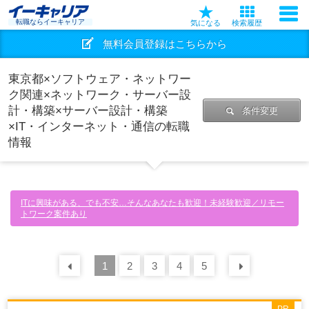
転職ならイーキャリア
気になる
検索履歴
無料会員登録はこちらから
東京都×ソフトウェア・ネットワー
ク関連×ネットワーク・サーバー設
計・構築×サーバー設計・構築
条件変更
×IT・インターネット・通信の転職
情報
ITに興味がある、でも不安…そんなあなたも歓迎！未経験歓迎／リモー
トワーク案件あり
前の
1
30
2
件
3
4
5
次の
30