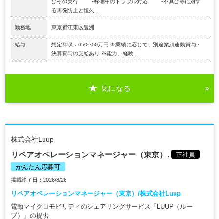
びその実行 -稼働中のトラブル対応 -不具合等に対す
る再発防止と恒久...
勤務地
東京都江東区豊洲
給与
想定年収：650-750万円 ※業績に応じて、別途業績連動賞与・
決算賞与の支給あり ※能力、経験...
気になる
株式会社Luup
リペアオペレーションマネージャー（東京）.
正社員
かんたん応募可
掲載終了日：2026/8/26
リペアオペレーションマネージャー（東京）/株式会社Luup
電動マイクロモビリティのシェアリングサービス「LUUP（ルー
プ）」の提供