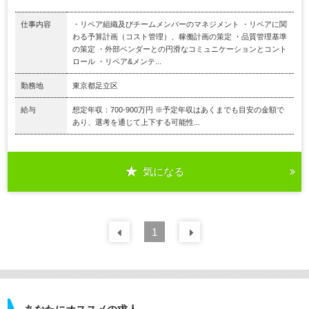
仕事内容
・リペア組織及びチームメンバーのマネジメント ・リペアに関
わる予算計画（コスト管理）、稼働計画の策定 ・品質管理基準
の策定 ・外部ベンダーとの円滑なコミュニケーションとコント
ロール ・リペア&メンテ...
勤務地
東京都足立区
給与
想定年収：700-900万円 ※予定年収はあくまでも目安の金額で
あり、選考を通じて上下する可能性...
気になる
前の
1
30
件
次の
30
件