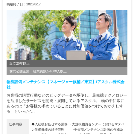
掲載終了日：2026/8/17
設立20年以上
株式公開企業
従業員数が1000人以上
物流設備メンテナンス【マネージャー候補／東京】/アスクル株式会
社
お客様の購買行動などのビッグデータを駆使し、最先端テクノロジー
を活用したサービスを開発・展開しているアスクル。 頭の中に常に
あるのは「お客様の求めていることに付加価値をつけておかえしす
る」といった“...
仕事内容
◆入社後お任せする業務 ・大規模物流センターにおけるマテハ
ン設備機器の維持管理 -中長期メンテナンス計画の作成及