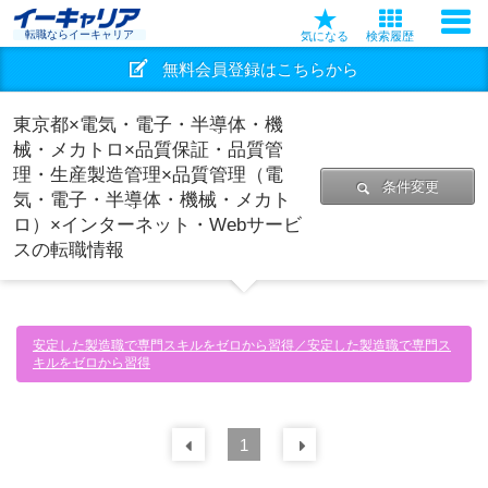
転職ならイーキャリア
気になる
検索履歴
無料会員登録はこちらから
東京都×電気・電子・半導体・機
械・メカトロ×品質保証・品質管
理・生産製造管理×品質管理（電
条件変更
気・電子・半導体・機械・メカト
ロ）×インターネット・Webサービ
スの転職情報
安定した製造職で専門スキルをゼロから習得／安定した製造職で専門ス
キルをゼロから習得
前の
1
30
件
次の
30
件