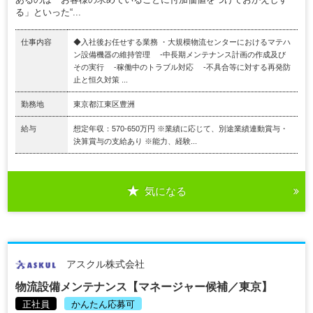
る」といった“...
仕事内容
◆入社後お任せする業務 ・大規模物流センターにおけるマテハ
ン設備機器の維持管理 -中長期メンテナンス計画の作成及び
その実行 -稼働中のトラブル対応 -不具合等に対する再発防
止と恒久対策 ...
勤務地
東京都江東区豊洲
給与
想定年収：570-650万円 ※業績に応じて、別途業績連動賞与・
決算賞与の支給あり ※能力、経験...
気になる
アスクル株式会社
物流設備メンテナンス【マネージャー候補／東京】
正社員
かんたん応募可