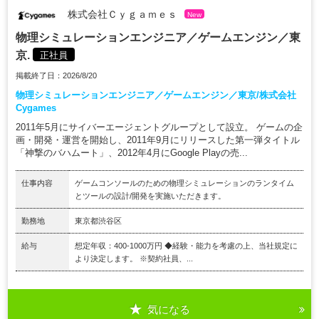
株式会社Ｃｙｇａｍｅｓ
New
物理シミュレーションエンジニア／ゲームエンジン／東
京.
正社員
掲載終了日：2026/8/20
物理シミュレーションエンジニア／ゲームエンジン／東京/株式会社
Cygames
2011年5月にサイバーエージェントグループとして設立。 ゲームの企
画・開発・運営を開始し、2011年9月にリリースした第一弾タイトル
「神撃のバハムート」、2012年4月にGoogle Playの売...
仕事内容
ゲームコンソールのための物理シミュレーションのランタイム
とツールの設計/開発を実施いただきます。
勤務地
東京都渋谷区
給与
想定年収：400-1000万円 ◆経験・能力を考慮の上、当社規定に
より決定します。 ※契約社員、...
気になる