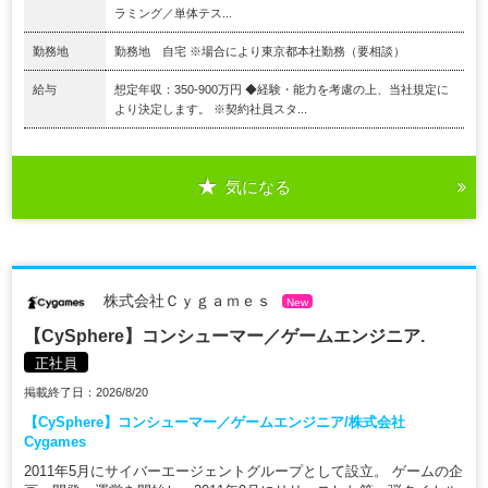
ラミング／単体テス...
勤務地
勤務地 自宅 ※場合により東京都本社勤務（要相談）
給与
想定年収：350-900万円 ◆経験・能力を考慮の上、当社規定に
より決定します。 ※契約社員スタ...
気になる
株式会社Ｃｙｇａｍｅｓ
New
【CySphere】コンシューマー／ゲームエンジニア.
正社員
掲載終了日：2026/8/20
【CySphere】コンシューマー／ゲームエンジニア/株式会社
Cygames
2011年5月にサイバーエージェントグループとして設立。 ゲームの企