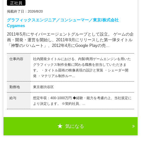
正社員
掲載終了日：2026/8/20
グラフィックスエンジニア／コンシューマー／東京/株式会社
Cygames
2011年5月にサイバーエージェントグループとして設立。 ゲームの企
画・開発・運営を開始し、2011年9月にリリースした第一弾タイトル
「神撃のバハムート」、2012年4月にGoogle Playの売...
仕事内容
社内開発タイトルにおける、内製/商用ゲームエンジンを用いた
グラフィックス制作全般に関わる職務を担当していただきま
す。 ・タイトル固有の映像表現の設計と実装 ・シェーダー開
発 ・マテリアル制作ルー...
勤務地
東京都渋谷区
給与
想定年収：400-1000万円 ◆経験・能力を考慮の上、当社規定に
より決定します。 ※契約社員、...
気になる