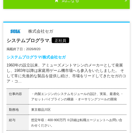
気になる
株式会社セガ
システムプログラマ.
正社員
掲載終了日：2026/8/20
システムプログラマ/株式会社セガ
1960年の設立以来、アミューズメントマシンのメーカーとして発展
し、1983年以降は家庭用ゲーム機市場へも参入をいたしました。 そ
して常に先進的な製品を提供し続け、市場をリードしてきたセガのコ
ア・コ...
仕事内容
・内製エンジンのシステムモジュールの設計、実装、最適化 ・
アセットパイプラインの構築 ・オーサリングツールの開発
勤務地
東京都品川区
給与
想定年収：400-900万円 ※詳細は転職エージェントへお問い合
わせください。