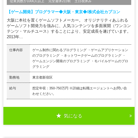
従業員数が1000人以上
完全週休2日制
土日祝休み
【ゲーム開発】プログラマー◆大阪・東京◆/株式会社カプコン
大阪に本社を置くゲームソフトメーカー。 オリジナリティあふれる
ゲームソフト開発力を強みに、人気コンテンツを多面展開（ワンコン
テンツ・マルチユース）することにより、安定成長を遂げています。
2013年...
仕事内容
ゲーム制作に関わるプログラミング ・ゲームアプリケーション
のプログラミング ・ネットワークゲームのプログラミング ・
ゲームエンジン開発のプログラミング ・モバイルゲームのプロ
グラミング
勤務地
東京都新宿区
給与
想定年収：350-750万円 ※詳細は転職エージェントへお問い合
わせください。
気になる