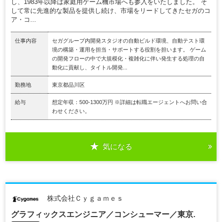
し、1983年以降は家庭用ゲーム機市場へも参入をいたしました。 そ
して常に先進的な製品を提供し続け、市場をリードしてきたセガのコ
ア・コ...
仕事内容
セガグループ内開発スタジオの自動ビルド環境、自動テスト環
境の構築・運用を担当・サポートする役割を担います。 ゲーム
の開発フローの中で大規模化・複雑化に伴い発生する処理の自
動化に貢献し、タイトル開発...
勤務地
東京都品川区
給与
想定年収：500-1300万円 ※詳細は転職エージェントへお問い合
わせください。
気になる
株式会社Ｃｙｇａｍｅｓ
グラフィックスエンジニア／コンシューマー／東京.