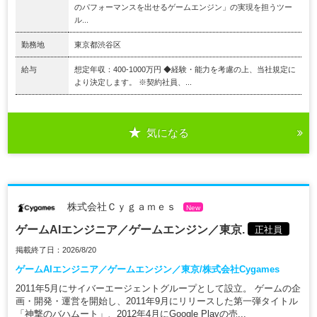
のパフォーマンスを出せるゲームエンジン」の実現を担うツー
ル...
勤務地
東京都渋谷区
給与
想定年収：400-1000万円 ◆経験・能力を考慮の上、当社規定に
より決定します。 ※契約社員、...
気になる
株式会社Ｃｙｇａｍｅｓ
New
ゲームAIエンジニア／ゲームエンジン／東京.
正社員
掲載終了日：2026/8/20
ゲームAIエンジニア／ゲームエンジン／東京/株式会社Cygames
2011年5月にサイバーエージェントグループとして設立。 ゲームの企
画・開発・運営を開始し、2011年9月にリリースした第一弾タイトル
「神撃のバハムート」、2012年4月にGoogle Playの売...