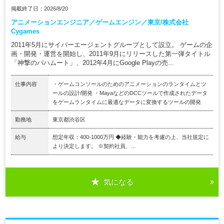
掲載終了日：2026/8/20
アニメーションエンジニア／ゲームエンジン／東京/株式会社
Cygames
2011年5月にサイバーエージェントグループとして設立。 ゲームの企
画・開発・運営を開始し、2011年9月にリリースした第一弾タイトル
「神撃のバハムート」、2012年4月にGoogle Playの売...
仕事内容
・ゲームコンソールのためのアニメーションのランタイムとツ
ールの設計/開発 ・MayaなどのDCCツールで作成されたデータ
をゲームランタイムに最適なデータに変換するツールの開発
勤務地
東京都渋谷区
給与
想定年収：400-1000万円 ◆経験・能力を考慮の上、当社規定に
より決定します。 ※契約社員、...
気になる