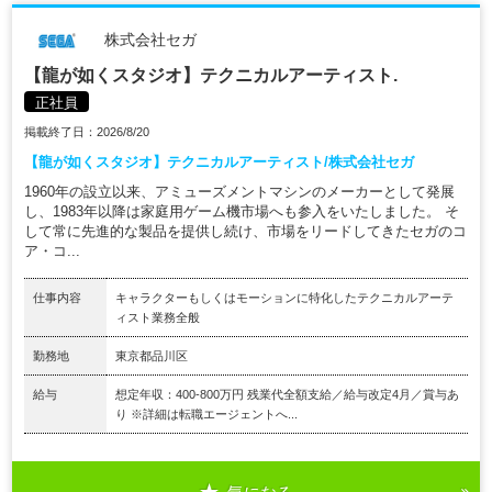
株式会社セガ
【龍が如くスタジオ】テクニカルアーティスト.
正社員
掲載終了日：2026/8/20
【龍が如くスタジオ】テクニカルアーティスト/株式会社セガ
1960年の設立以来、アミューズメントマシンのメーカーとして発展
し、1983年以降は家庭用ゲーム機市場へも参入をいたしました。 そ
して常に先進的な製品を提供し続け、市場をリードしてきたセガのコ
ア・コ...
仕事内容
キャラクターもしくはモーションに特化したテクニカルアーテ
ィスト業務全般
勤務地
東京都品川区
給与
想定年収：400-800万円 残業代全額支給／給与改定4月／賞与あ
り ※詳細は転職エージェントへ...