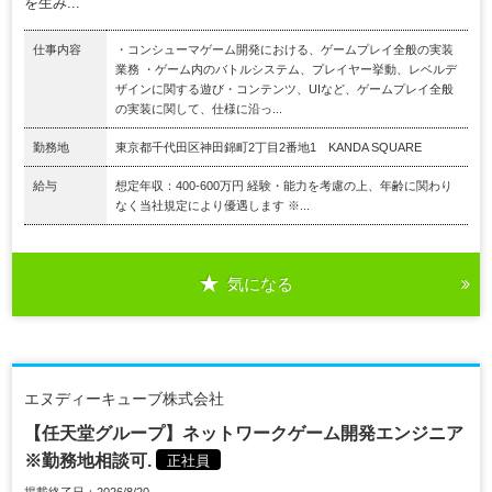
を生み...
仕事内容
・コンシューマゲーム開発における、ゲームプレイ全般の実装
業務 ・ゲーム内のバトルシステム、プレイヤー挙動、レベルデ
ザインに関する遊び・コンテンツ、UIなど、ゲームプレイ全般
の実装に関して、仕様に沿っ...
勤務地
東京都千代田区神田錦町2丁目2番地1 KANDA SQUARE
給与
想定年収：400-600万円 経験・能力を考慮の上、年齢に関わり
なく当社規定により優遇します ※...
気になる
エヌディーキューブ株式会社
【任天堂グループ】ネットワークゲーム開発エンジニア
※勤務地相談可.
正社員