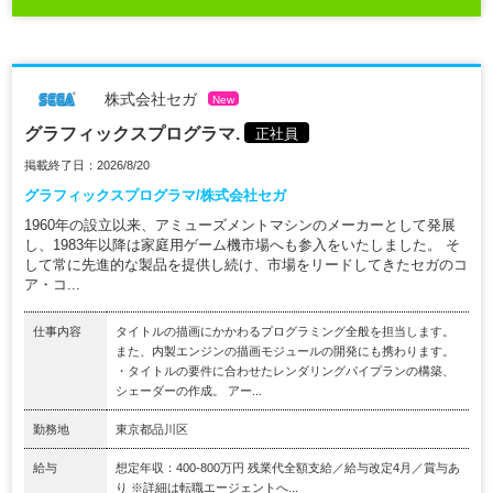
株式会社セガ
New
グラフィックスプログラマ.
正社員
掲載終了日：2026/8/20
グラフィックスプログラマ/株式会社セガ
1960年の設立以来、アミューズメントマシンのメーカーとして発展
し、1983年以降は家庭用ゲーム機市場へも参入をいたしました。 そ
して常に先進的な製品を提供し続け、市場をリードしてきたセガのコ
ア・コ...
仕事内容
タイトルの描画にかかわるプログラミング全般を担当します。
また、内製エンジンの描画モジュールの開発にも携わります。
・タイトルの要件に合わせたレンダリングパイプランの構築、
シェーダーの作成。 アー...
勤務地
東京都品川区
給与
想定年収：400-800万円 残業代全額支給／給与改定4月／賞与あ
り ※詳細は転職エージェントへ...