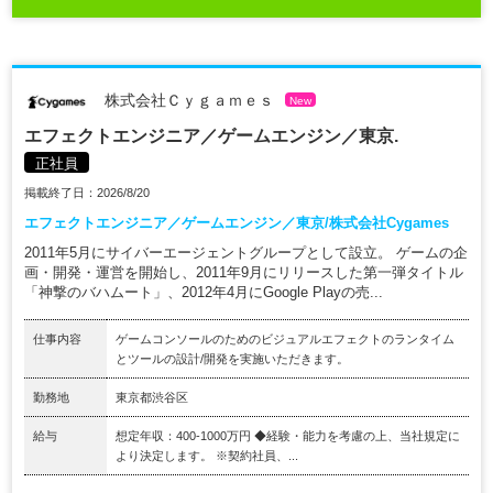
株式会社Ｃｙｇａｍｅｓ
New
エフェクトエンジニア／ゲームエンジン／東京.
正社員
掲載終了日：2026/8/20
エフェクトエンジニア／ゲームエンジン／東京/株式会社Cygames
2011年5月にサイバーエージェントグループとして設立。 ゲームの企
画・開発・運営を開始し、2011年9月にリリースした第一弾タイトル
「神撃のバハムート」、2012年4月にGoogle Playの売...
仕事内容
ゲームコンソールのためのビジュアルエフェクトのランタイム
とツールの設計/開発を実施いただきます。
勤務地
東京都渋谷区
給与
想定年収：400-1000万円 ◆経験・能力を考慮の上、当社規定に
より決定します。 ※契約社員、...