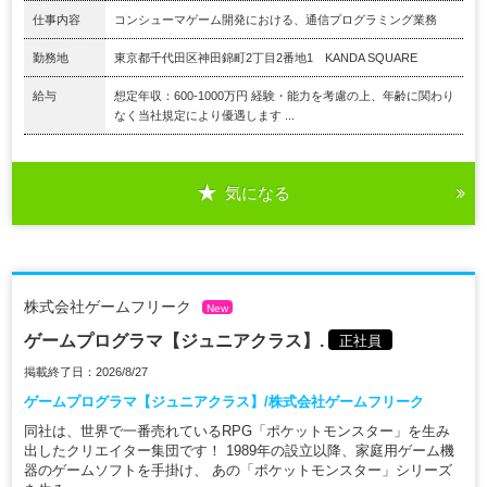
仕事内容
コンシューマゲーム開発における、通信プログラミング業務
勤務地
東京都千代田区神田錦町2丁目2番地1 KANDA SQUARE
給与
想定年収：600-1000万円 経験・能力を考慮の上、年齢に関わり
なく当社規定により優遇します ...
気になる
株式会社ゲームフリーク
New
ゲームプログラマ【ジュニアクラス】.
正社員
掲載終了日：2026/8/27
ゲームプログラマ【ジュニアクラス】/株式会社ゲームフリーク
同社は、世界で一番売れているRPG「ポケットモンスター」を生み
出したクリエイター集団です！ 1989年の設立以降、家庭用ゲーム機
器のゲームソフトを手掛け、 あの「ポケットモンスター」シリーズ