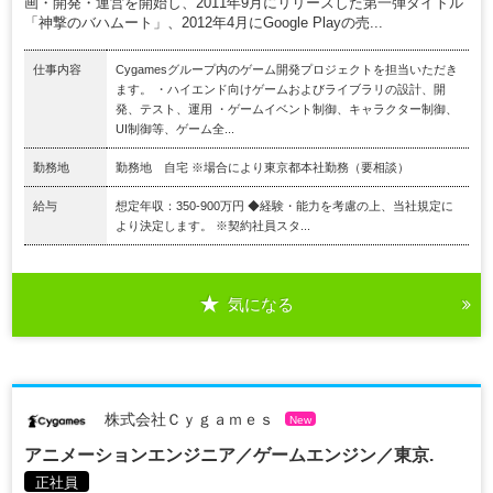
画・開発・運営を開始し、2011年9月にリリースした第一弾タイトル
「神撃のバハムート」、2012年4月にGoogle Playの売...
仕事内容
Cygamesグループ内のゲーム開発プロジェクトを担当いただき
ます。 ・ハイエンド向けゲームおよびライブラリの設計、開
発、テスト、運用 ・ゲームイベント制御、キャラクター制御、
UI制御等、ゲーム全...
勤務地
勤務地 自宅 ※場合により東京都本社勤務（要相談）
給与
想定年収：350-900万円 ◆経験・能力を考慮の上、当社規定に
より決定します。 ※契約社員スタ...
気になる
株式会社Ｃｙｇａｍｅｓ
New
アニメーションエンジニア／ゲームエンジン／東京.
正社員