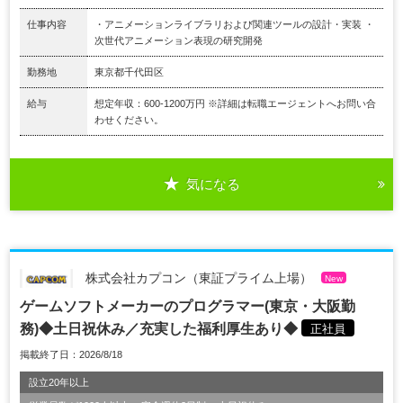
仕事内容
・アニメーションライブラリおよび関連ツールの設計・実装 ・
次世代アニメーション表現の研究開発
勤務地
東京都千代田区
給与
想定年収：600-1200万円 ※詳細は転職エージェントへお問い合
わせください。
気になる
株式会社カプコン（東証プライム上場）
New
ゲームソフトメーカーのプログラマー(東京・大阪勤
務)◆土日祝休み／充実した福利厚生あり◆
正社員
掲載終了日：2026/8/18
設立20年以上