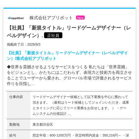
株式会社アプリボット
New
【社員】「新規タイトル」リードゲームデザイナー（レ
ベルデザイン）.
正社員
掲載終了日：2026/9/3
【社員】「新規タイトル」リードゲームデザイナー（レベルデザイ
ン）/株式会社アプリボット
◆世界を震撼させるようなサービスをつくる 私たちは「世界震撼」
をビジョンとし、かたちにはこだわらず、表現力と技術力を両立させ
ることでユーザーから愛され、グローバル市場で評価されるサービス
作りを目指し...
仕事内容
リードゲームデザイナー候補として以下業務を中心に携わって
頂きます。 （最初はリード候補としてジョインいただき、成果
とタイミングに応じてリード業務をお任せします。 ） ・ゲー
ムシステムの仕様設計 ...
勤務地
東京都渋谷区
給与
想定年収：600-1200万円 ・所定時間内賃金：350,216円～ ・深