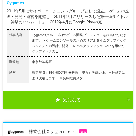
Cygames
2011年5月にサイバーエージェントグループとして設立。 ゲームの企
画・開発・運営を開始し、2011年9月にリリースした第一弾タイトル
「神撃のバハムート」、2012年4月にGoogle Playの売...
仕事内容
Cygamesグループ内のゲーム開発プロジェクトを担当いただき
ます。 ・ゲームコンソールのためのリアルタイムグラフィック
スシステムの設計、開発 ・レベルグラフィックスAPIを用いた
グラフィックス...
勤務地
東京都渋谷区
給与
想定年収：350-900万円 ◆経験・能力を考慮の上、当社規定に
より決定します。 ※契約社員スタ...
気になる
株式会社Ｃｙｇａｍｅｓ
New