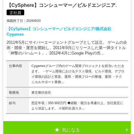
【CySphere】コンシューマー／ビルドエンジニア.
正社員
掲載終了日：2026/8/20
【CySphere】コンシューマー／ビルドエンジニア/株式会社
Cygames
2011年5月にサイバーエージェントグループとして設立。 ゲームの企
画・開発・運営を開始し、2011年9月にリリースした第一弾タイトル
「神撃のバハムート」、2012年4月にGoogle Playの売...
仕事内容
Cygamesグループ内のゲーム開発プロジェクトを担当いただき
ます。 ・ゲーム開発におけるテスト環境、ビルド環境、デプロ
イ環境の設計と実装、運用 ・開発フローの整備、運用 ・テク
ニカルサポート業務...
勤務地
東京都渋谷区
給与
想定年収：350-900万円 ◆経験・能力を考慮の上、当社規定に
より決定します。 ※契約社員スタ...
気になる