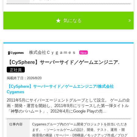
気になる
株式会社Ｃｙｇａｍｅｓ
New
【CySphere】サーバーサイド／ゲームエンジニア.
正社員
掲載終了日：2026/8/20
【CySphere】サーバーサイド／ゲームエンジニア/株式会社
Cygames
2011年5月にサイバーエージェントグループとして設立。 ゲームの企
画・開発・運営を開始し、2011年9月にリリースした第一弾タイトル
「神撃のバハムート」、2012年4月にGoogle Playの売...
仕事内容
Cygamesグループ内のゲーム開発プロジェクトを担当いただき
ます。 ・ソーシャルゲームの設計、開発、テスト、運用 ・開
発環境の構築（サーバー・DB構築／モックアップ作成／プログ