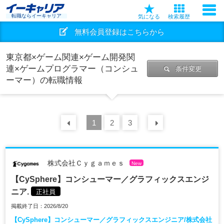
転職ならイーキャリア
気になる
検索履歴
無料会員登録はこちらから
東京都×ゲーム関連×ゲーム開発関
連×ゲームプログラマー（コンシュ
条件変更
ーマー）の転職情報
前の
1
30
2
件
3
次の
30
件
株式会社Ｃｙｇａｍｅｓ
New
【CySphere】コンシューマー／グラフィックスエンジ
ニア.
正社員
掲載終了日：2026/8/20
【CySphere】コンシューマー／グラフィックスエンジニア/株式会社