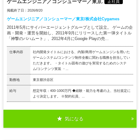
ゲームエンジニア／コンシューマー／東京.
正社員
掲載終了日：2026/8/20
ゲームエンジニア／コンシューマー／東京/株式会社Cygames
2011年5月にサイバーエージェントグループとして設立。 ゲームの企
画・開発・運営を開始し、2011年9月にリリースした第一弾タイトル
「神撃のバハムート」、2012年4月にGoogle Playの売...
仕事内容
社内開発タイトルにおける、内製/商用ゲームエンジンを用いた
ゲームシステム/コンテンツ制作全般に関わる職務を担当してい
ただきます。 ・タイトル固有の遊びを実現するためのシステ
ム/コンテンツ実装 ・...
勤務地
東京都渋谷区
給与
想定年収：400-1000万円 ◆経験・能力を考慮の上、当社規定に
より決定します。 ※契約社員、...
気になる