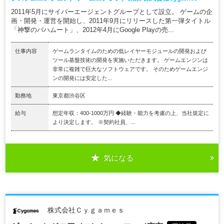
2011年5月にサイバーエージェントグループとして設立。 ゲームの企
画・開発・運営を開始し、2011年9月にリリースした第一弾タイトル
「神撃のバハムート」、2012年4月にGoogle Playの売...
仕事内容
ゲームランタイムのための低レイヤーモジュールの開発および
ツール基盤技術の開発を実施いただきます。 ゲームエンジンは
非常に複雑で巨大なソフトウェアです。 そのためゲームエンジ
ンの開発には安定した...
勤務地
東京都渋谷区
給与
想定年収：400-1000万円 ◆経験・能力を考慮の上、当社規定に
より決定します。 ※契約社員、...
気になる
株式会社Ｃｙｇａｍｅｓ