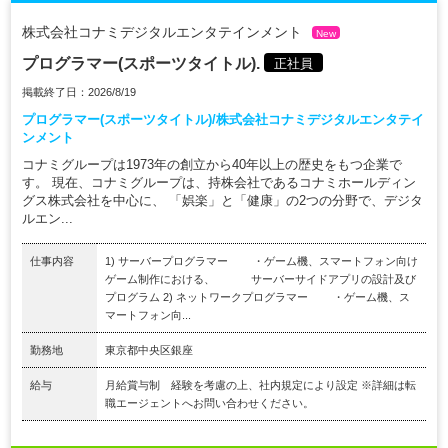
株式会社コナミデジタルエンタテインメント
New
プログラマー(スポーツタイトル).
正社員
掲載終了日：2026/8/19
プログラマー(スポーツタイトル)/株式会社コナミデジタルエンタテイ
ンメント
コナミグループは1973年の創立から40年以上の歴史をもつ企業で
す。 現在、コナミグループは、持株会社であるコナミホールディン
グス株式会社を中心に、 「娯楽」と「健康」の2つの分野で、デジタ
ルエン...
仕事内容
1) サーバープログラマー ・ゲーム機、スマートフォン向け
ゲーム制作における、 サーバーサイドアプリの設計及び
プログラム 2) ネットワークプログラマー ・ゲーム機、ス
マートフォン向...
勤務地
東京都中央区銀座
給与
月給賞与制 経験を考慮の上、社内規定により設定 ※詳細は転
職エージェントへお問い合わせください。