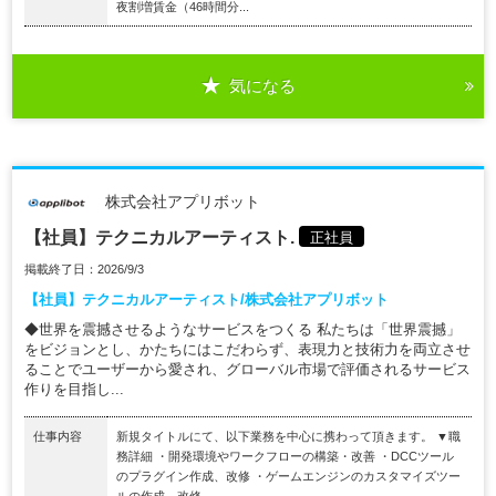
夜割増賃金（46時間分...
気になる
株式会社アプリボット
【社員】テクニカルアーティスト.
正社員
掲載終了日：2026/9/3
【社員】テクニカルアーティスト/株式会社アプリボット
◆世界を震撼させるようなサービスをつくる 私たちは「世界震撼」
をビジョンとし、かたちにはこだわらず、表現力と技術力を両立させ
ることでユーザーから愛され、グローバル市場で評価されるサービス
作りを目指し...
仕事内容
新規タイトルにて、以下業務を中心に携わって頂きます。 ▼職
務詳細 ・開発環境やワークフローの構築・改善 ・DCCツール
のプラグイン作成、改修 ・ゲームエンジンのカスタマイズツー
ルの作成、改修 ...