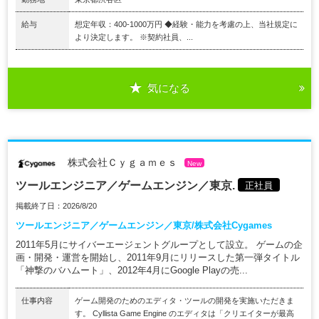
給与
想定年収：400-1000万円 ◆経験・能力を考慮の上、当社規定に
より決定します。 ※契約社員、...
気になる
株式会社Ｃｙｇａｍｅｓ
New
ツールエンジニア／ゲームエンジン／東京.
正社員
掲載終了日：2026/8/20
ツールエンジニア／ゲームエンジン／東京/株式会社Cygames
2011年5月にサイバーエージェントグループとして設立。 ゲームの企
画・開発・運営を開始し、2011年9月にリリースした第一弾タイトル
「神撃のバハムート」、2012年4月にGoogle Playの売...
仕事内容
ゲーム開発のためのエディタ・ツールの開発を実施いただきま
す。 Cyllista Game Engine のエディタは「クリエイターが最高