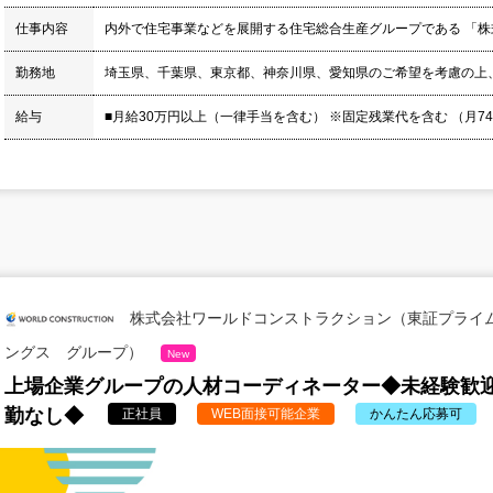
仕事内容
内外で住宅事業などを展開する住宅総合生産グループである 「
勤務地
埼玉県、千葉県、東京都、神奈川県、愛知県のご希望を考慮の上
給与
■月給30万円以上（一律手当を含む） ※固定残業代を含む （月74,5
株式会社ワールドコンストラクション（東証プライ
ングス グループ）
New
上場企業グループの人材コーディネーター◆未経験歓迎
勤なし◆
正社員
WEB面接可能企業
かんたん応募可