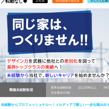
／転勤なし◆
正社員
WEB面接可能企業
かんたん応募
業界未経験歓迎
設立20年以上
3年
職種未経験歓迎
完全週休2日制
未経験からプロフェッショナルへ！メルディアで新しい一歩を踏み出