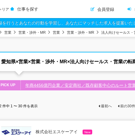
仕事を探す
会員登録
ャリア
録を行うとあなたの行動を学習し、あなたにマッチした求人を提案いた
営業
営業・渉外・MR
営業
営業・渉外・MR
法人向けセールス・
愛知県×営業×営業・渉外・MR×法人向けセールス・営業の転
PICK UP
年商4456億円企業／安定商社／既存顧客中心のルート営
2
件中
1 〜 30
件を表示
最初へ
前の
30
株式会社エスケーアイ
New