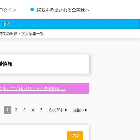
ログイン
掲載を希望される企業様へ
します。
営業の転職・求人情報一覧
職情報
業職／年間休日124日／未経験歓迎
件
1
2
3
4
5
次の
30
件
最後へ
PR