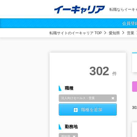
転職ならイーキ
会員登
転職サイトのイーキャリア TOP
愛知県
営業
302
件
職種
法人向けセールス・営業
削除
30
職種を追加
勤務地
愛知県