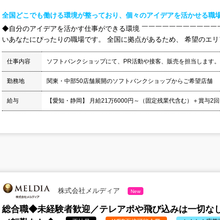
全国どこでも働ける環境が整っており、個々のアイデアを活かせる職
◆自分のアイデアを活かす仕事ができる環境 ￣￣￣￣￣￣￣￣￣￣￣
いあなたにぴったりの職場です。 全国に拠点があるため、 希望のエリア
仕事内容
ソフトバンクショップにて、PR活動や接客、販売を担当します。
勤務地
関東・中部50店舗展開のソフトバンクショップからご希望店舗
給与
【愛知・静岡】 月給21万6000円～（固定残業代含む）＋賞与2回
株式会社メルディア
New
総合職◆未経験者歓迎／テレアポや飛び込みは一切なし