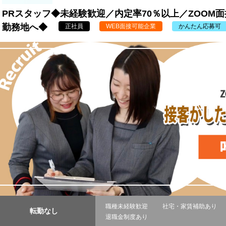
PRスタッフ◆未経験歓迎／内定率70％以上／ZOOM
勤務地へ◆
正社員
WEB面接可能企業
かんたん応募可
職種未経験歓迎
社宅・家賃補助あり
転勤なし
退職金制度あり