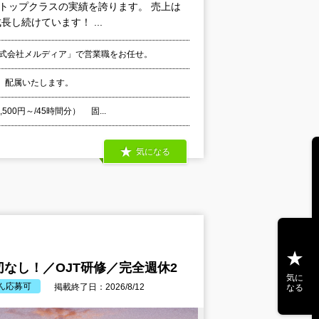
界トップクラスの実績を誇ります。 売上は
し続けています！ ...
株式会社メルディア」で営業職をお任せ。
、配属いたします。
00円～/45時間分） 固...
気になる
なし！／OJT研修／完全週休2
気に
ん応募可
掲載終了日：2026/8/12
なる