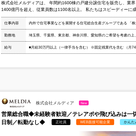
株式会社メルディアは、 年間約1600棟の戸建分譲住宅を販売し、業
1400億円を超え、従業員数は1100名以上。 私たちはスピーディーに成長
仕事内容
内外で住宅事業などを展開する住宅総合生産グループである 「
勤務地
埼玉県、千葉県、東京都、神奈川県、愛知県のご希望を考慮の上
給与
■月給30万円以上（一律手当を含む） ※固定残業代を含む （月74,5
株式会社メルディア
New
営業総合職◆未経験者歓迎／テレアポや飛び込みは一切
日制／転勤なし◆
正社員
WEB面接可能企業
かんた