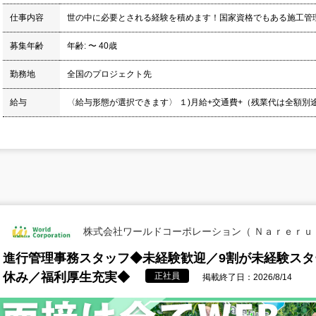
仕事内容
世の中に必要とされる経験を積めます！国家資格でもある施工管
募集年齢
年齢: 〜 40歳
勤務地
全国のプロジェクト先
給与
〈給与形態が選択できます〉 １)月給+交通費+（残業代は全額別途支給
株式会社ワールドコーポレーション（ Ｎａｒｅｒｕ
進行管理事務スタッフ◆未経験歓迎／9割が未経験スタ
休み／福利厚生充実◆
正社員
掲載終了日：2026/8/14