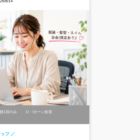
/8/14
接1回のみ
U・Iターン歓迎
ッフ ／