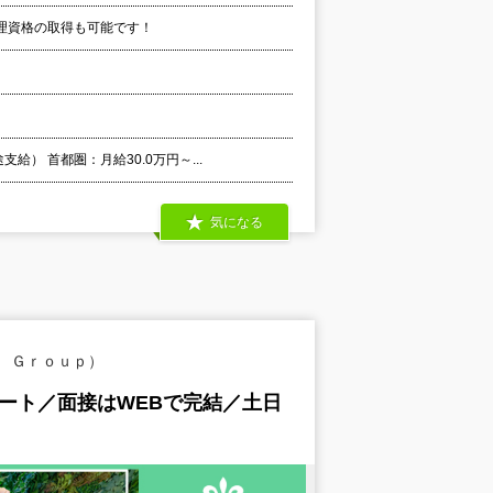
理資格の取得も可能です！
） 首都圏：月給30.0万円～...
気になる
 Ｇｒｏｕｐ）
ート／面接はWEBで完結／土日