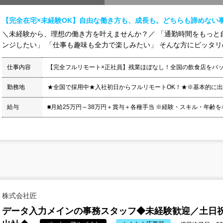
【完全在宅×未経験OK】自由な働き方も、成長も。どちらも諦めない
＼未経験から、理想の働き方を叶えませんか？／ 「通勤時間をもっと
ンジしたい」 「仕事も趣味も全力で楽しみたい」 そんな方にピッタリのお
仕事内容
【完全フルリモート×正社員】残業ほぼなし！全国の飲食店をバ
勤務地
★全国で採用中★入社初日からフルリモートOK！★※基本的に
給与
■月給25万円～38万円＋賞与＋各種手当 ※経験・スキル・年齢を考
株式会社匠
データ入力メインの事務スタッフ◆未経験歓迎／土日祝