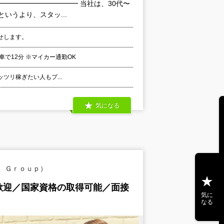
━━━━━━━━━━━━ 当社は、30代〜
いうより、スタッ...
せします。
車で12分 ※マイカー通勤OK
ガッツリ稼ぎたい人もプ...
気になる
 Ｇｒｏｕｐ）
歓迎／国家資格の取得可能／面接
気に
なる