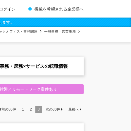
ログイン
掲載を希望される企業様へ
します。
ックオフィス・事務関連
一般事務・営業事務
般事務・庶務×サービスの転職情報
験歓迎／リモートワーク案件あり
前の
30
件
1
2
3
次の
30
件
最後へ