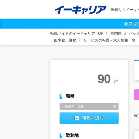
転職ならイーキ
会員登
転職サイトのイーキャリア TOP
福岡県
バッ
一般事務・庶務
サービスの転職・求人情報一覧
90
件
職種
一般事務・庶務
削除
90
職種を追加
勤務地