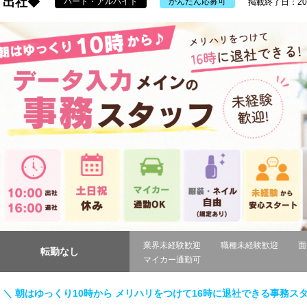
出社◆
パート・アルバイト
かんたん応募可
掲載終了日：2026
業界未経験歓迎
職種未経験歓迎
面
転勤なし
マイカー通勤可
＼ 朝はゆっくり10時から メリハリをつけて16時に退社できる事務スタ