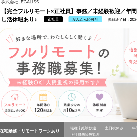
株式会社LEGALISS
【完全フルリモート×正社員】事務／未経験歓迎／年間
し活休暇あり♪
正社員
かんたん応募可
掲載終了日：2026/
職種未経験歓迎
土日祝休み
年
在宅勤務・リモートワークあり
正社員未経験歓迎