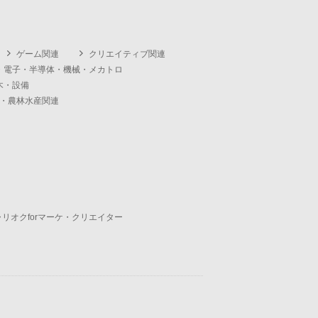
ゲーム関連
クリエイティブ関連
・電子・半導体・機械・メカトロ
木・設備
・農林水産関連
ャリオクforマーケ・クリエイター