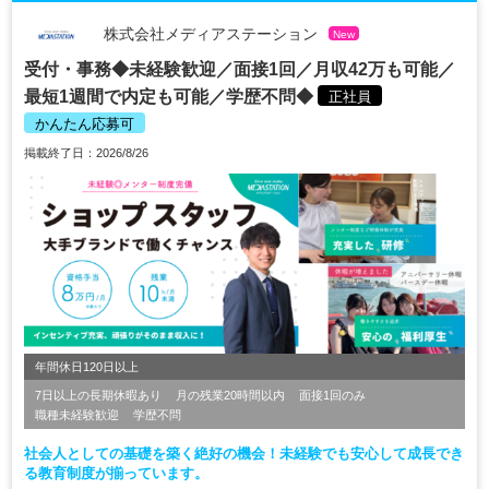
株式会社メディアステーション
New
受付・事務◆未経験歓迎／面接1回／月収42万も可能／
最短1週間で内定も可能／学歴不問◆
正社員
かんたん応募可
掲載終了日：2026/8/26
年間休日120日以上
7日以上の長期休暇あり
月の残業20時間以内
面接1回のみ
職種未経験歓迎
学歴不問
社会人としての基礎を築く絶好の機会！未経験でも安心して成長でき
る教育制度が揃っています。