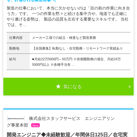
製造の仕事において、本当に欠かせないのは「目の前の作業に向き合
う力」です。 一つの作業を黙々と続ける集中力や、地道でも正確に
やり遂げる姿勢は、 製品の品質を左右する重要なスキルです。 当社
では、そ...
仕事内容
メーカー工場での組立・検査など製造業務
勤務地
【全国募集】転勤なし・在宅勤務・リモートワーク実績あり
給与
■月給22万5000円～50万円 ※首都圏勤務の場合、月給24万
5000円以上 ※各種手当有 ...
気になる
株式会社スタッフサービス エンジニアリン
グ事業本部
New
開発エンジニア◆未経験歓迎／年間休日125日／在宅実