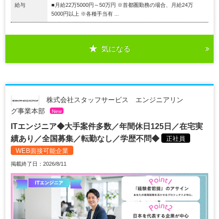
給与
■月給22万5000円～50万円 ※首都圏勤務の場合、月給24万
5000円以上 ※各種手当有 ...
気になる
株式会社スタッフサービス エンジニアリン
グ事業本部
New
ITエンジニア◆大手案件多数／年間休日125日／在宅実
績あり／全国募集／転勤なし／学歴不問◆
正社員
WEB面接可能企業
掲載終了日：2026/8/11