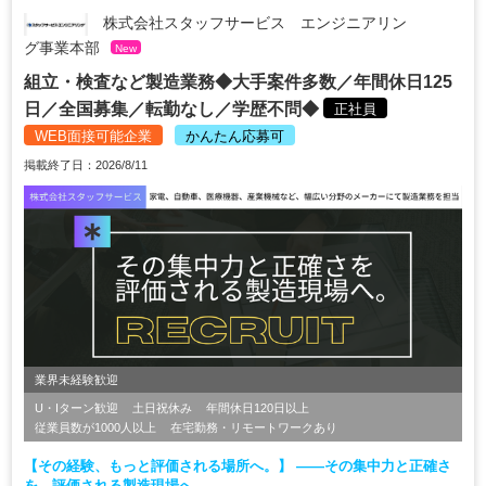
株式会社スタッフサービス エンジニアリン
グ事業本部
New
組立・検査など製造業務◆大手案件多数／年間休日125
日／全国募集／転勤なし／学歴不問◆
正社員
WEB面接可能企業
かんたん応募可
掲載終了日：2026/8/11
業界未経験歓迎
U・Iターン歓迎
土日祝休み
年間休日120日以上
従業員数が1000人以上
在宅勤務・リモートワークあり
【その経験、もっと評価される場所へ。】 ――その集中力と正確さ
を、評価される製造現場へ。