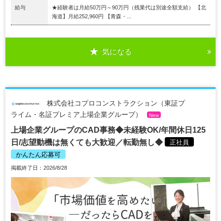
給与
★経験者は月給50万円～90万円（残業代は別途全額支給） 【北
海道】月給252,960円 【青森・...
気になる
株式会社コプロコンストラクション（東証プ
ライム・名証プレミア上場企業グループ）
New
上場企業グループのCAD事務◆未経験OK/年間休日125
日/志望動機は無くても大歓迎／転勤無し◆
正社員
かんたん応募可
掲載終了日：2026/8/28