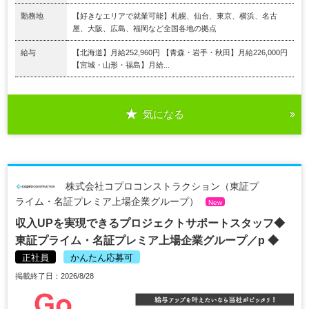
勤務地
【好きなエリアで就業可能】札幌、仙台、東京、横浜、名古
屋、大阪、広島、福岡など全国各地の拠点
給与
【北海道】月給252,960円 【青森・岩手・秋田】月給226,000円
【宮城・山形・福島】月給...
気になる
株式会社コプロコンストラクション（東証プ
ライム・名証プレミア上場企業グループ）
New
収入UPを実現できるプロジェクトサポートスタッフ◆
東証プライム・名証プレミア上場企業グループ／p ◆
正社員
かんたん応募可
掲載終了日：2026/8/28