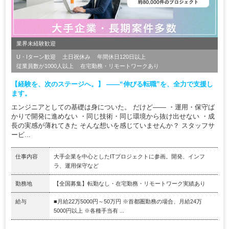
業界未経験歓迎
U・Iターン歓迎
土日祝休み
年間休日120日以上
従業員数が1000人以上
在宅勤務・リモートワークあり
【経験を、次のステージへ。】 ――“伸びる転職”を、全力で支援し
ます。
エンジニアとしての基礎は身についた。 だけど―― ・運用・保守ば
かりで開発に進めない ・同じ技術・同じ環境から抜け出せない ・成
長の実感が薄れてきた そんな想いを感じていませんか？ スタッフサ
ービ...
仕事内容
大手企業を中心としたITプロジェクトに参画。開発、インフ
ラ、運用保守など
勤務地
【全国募集】転勤なし・在宅勤務・リモートワーク実績あり
給与
■月給22万5000円～50万円 ※首都圏勤務の場合、月給24万
5000円以上 ※各種手当有 ...