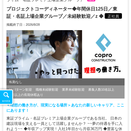
プロジェクトコーディネーター◆年間休日125日／東
証・名証上場企業グループ／未経験歓迎／z ◆
正社員
掲載終了日：2026/8/28
転勤なし
U・Iターン歓迎
職種未経験歓迎
業界未経験歓迎
募集人数10名以上
7日以上の長期休暇あり
条件変更
＜理想の働き方が、現実になる場所＞あなたの新しいキャリア、ここ
にあります！
東証プライム・名証プレミア上場企業グループである当社。 日本の
建設現場を支える一員として活躍しませんか？ ~~夢の待遇を手に入
れよう~~ ◆年収アップ実現！入社1年目から月収36万円 ◆豊富な休