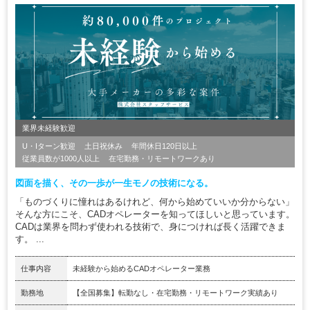
業界未経験歓迎
U・Iターン歓迎
土日祝休み
年間休日120日以上
従業員数が1000人以上
在宅勤務・リモートワークあり
図面を描く、その一歩が一生モノの技術になる。
「ものづくりに憧れはあるけれど、何から始めていいか分からない」
そんな方にこそ、CADオペレーターを知ってほしいと思っています。
CADは業界を問わず使われる技術で、身につければ長く活躍できま
す。 ...
仕事内容
未経験から始めるCADオペレーター業務
勤務地
【全国募集】転勤なし・在宅勤務・リモートワーク実績あり