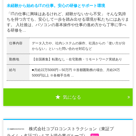
未経験から始めるITの仕事。安心の研修とサポート環境
「ITの仕事に興味はあるけれど、経験がないから不安」 そんな気持
ちを持つ方でも、安心して一歩を踏み出せる環境が私たちにはありま
す。 入社後は、パソコンの基本操作や仕事の進め方から丁寧に学べ
る研修を...
仕事内容
データ入力や、社内システムの操作、社員からの「使い方が分
からない」といった問い合わせ対応など
勤務地
【全国募集】転勤なし・在宅勤務・リモートワーク実績あり
給与
■月給22万5000円～50万円 ※首都圏勤務の場合、月給24万
5000円以上 ※各種手当有 ...
気になる
株式会社コプロコンストラクション（東証プ
ライム・名証プレミア上場企業グループ）
New