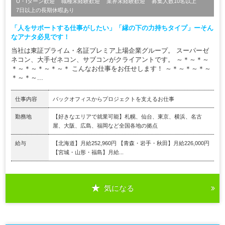
U・Iターン歓迎
職種未経験歓迎
業界未経験歓迎
募集人数10名以上
7日以上の長期休暇あり
「人をサポートする仕事がしたい」「縁の下の力持ちタイプ」ーそん
なアナタ必見です！
当社は東証プライム・名証プレミア上場企業グループ。 スーパーゼ
ネコン、大手ゼネコン、サブコンがクライアントです。 ～＊～＊～
＊～＊～＊～＊～＊ こんなお仕事をお任せします！ ～＊～＊～＊～
＊～＊～...
仕事内容
バックオフィスからプロジェクトを支えるお仕事
勤務地
【好きなエリアで就業可能】札幌、仙台、東京、横浜、名古
屋、大阪、広島、福岡など全国各地の拠点
給与
【北海道】月給252,960円 【青森・岩手・秋田】月給226,000円
【宮城・山形・福島】月給...
気になる