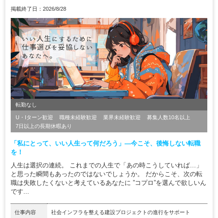
掲載終了日：2026/8/28
転勤なし
U・Iターン歓迎
職種未経験歓迎
業界未経験歓迎
募集人数10名以上
7日以上の長期休暇あり
「私にとって、いい人生って何だろう」―今こそ、後悔しない転職
を！
人生は選択の連続。 これまでの人生で「あの時こうしていれば…」
と思った瞬間もあったのではないでしょうか。 だからこそ、次の転
職は失敗したくないと考えているあなたに ”コプロ”を選んで欲しいん
です...
仕事内容
社会インフラを整える建設プロジェクトの進行をサポート