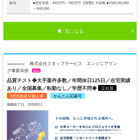
給与
■想定年収：400万円～700万円 【形態】月給制 ■月給\240,000
～\400,000 ...
気になる
株式会社スタッフサービス エンジニアリン
グ事業本部
New
品質テスト◆大手案件多数／年間休日125日／在宅実績
あり／全国募集／転勤なし／学歴不問◆
正社員
WEB面接可能企業
かんたん応募可
掲載終了日：2026/8/11