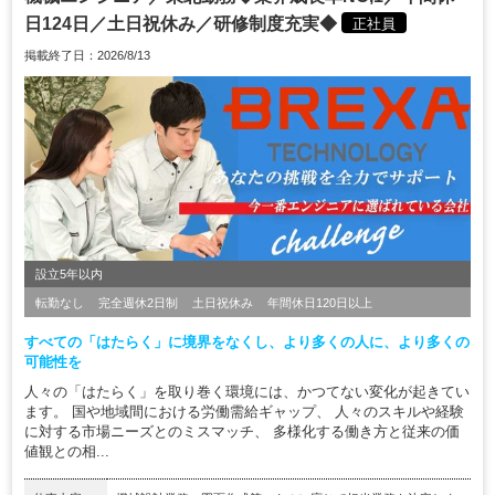
日124日／土日祝休み／研修制度充実◆
正社員
掲載終了日：2026/8/13
設立5年以内
転勤なし
完全週休2日制
土日祝休み
年間休日120日以上
すべての「はたらく」に境界をなくし、より多くの人に、より多くの
可能性を
人々の「はたらく」を取り巻く環境には、かつてない変化が起きてい
ます。 国や地域間における労働需給ギャップ、 人々のスキルや経験
に対する市場ニーズとのミスマッチ、 多様化する働き方と従来の価
値観との相...