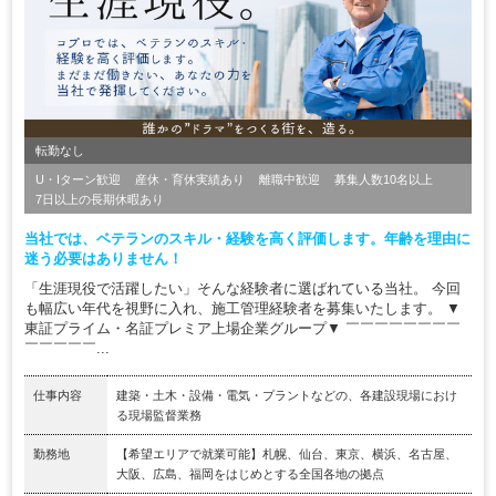
転勤なし
U・Iターン歓迎
産休・育休実績あり
離職中歓迎
募集人数10名以上
7日以上の長期休暇あり
当社では、ベテランのスキル・経験を高く評価します。年齢を理由に
迷う必要はありません！
「生涯現役で活躍したい」そんな経験者に選ばれている当社。 今回
も幅広い年代を視野に入れ、施工管理経験者を募集いたします。 ▼
東証プライム・名証プレミア上場企業グループ▼ ￣￣￣￣￣￣￣￣
￣￣￣￣￣...
仕事内容
建築・土木・設備・電気・プラントなどの、各建設現場におけ
る現場監督業務
勤務地
【希望エリアで就業可能】札幌、仙台、東京、横浜、名古屋、
大阪、広島、福岡をはじめとする全国各地の拠点