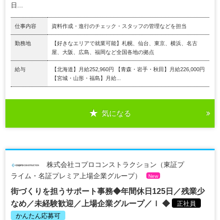
日...
仕事内容
資料作成・進行のチェック・スタッフの管理などを担当
勤務地
【好きなエリアで就業可能】札幌、仙台、東京、横浜、名古
屋、大阪、広島、福岡など全国各地の拠点
給与
【北海道】月給252,960円 【青森・岩手・秋田】月給226,000円
【宮城・山形・福島】月給...
気になる
株式会社コプロコンストラクション（東証プ
ライム・名証プレミア上場企業グループ）
New
街づくりを担うサポート事務◆年間休日125日／残業少
なめ／未経験歓迎／上場企業グループ／ｌ ◆
正社員
かんたん応募可