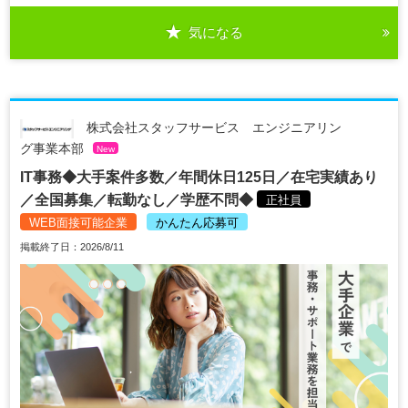
気になる
株式会社スタッフサービス エンジニアリン
グ事業本部
New
IT事務◆大手案件多数／年間休日125日／在宅実績あり
／全国募集／転勤なし／学歴不問◆
正社員
WEB面接可能企業
かんたん応募可
掲載終了日：2026/8/11