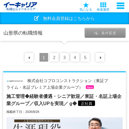
転職ならイーキャリア
気になる
検索履歴
無料会員登録はこちらから
山形県の転職情報
条件変更
前の
1
30
2
件
3
4
5
次の
30
株式会社コプロコンストラクション（東証プ
ライム・名証プレミア上場企業グループ）
New
施工管理◆経験者優遇・シニア歓迎／東証・名証上場企
業グループ／収入UPを実現／ g◆
正社員
掲載終了日：2026/8/28