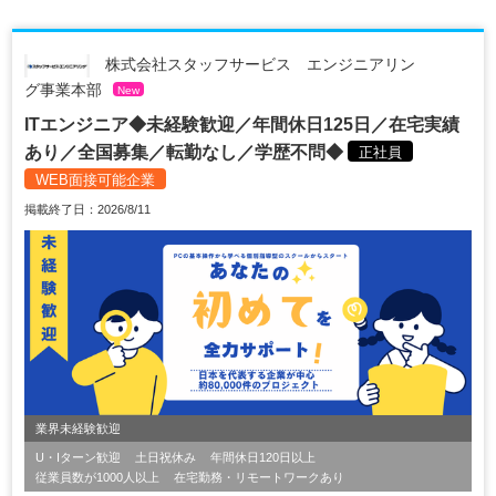
株式会社スタッフサービス エンジニアリン
グ事業本部
New
ITエンジニア◆未経験歓迎／年間休日125日／在宅実績
あり／全国募集／転勤なし／学歴不問◆
正社員
WEB面接可能企業
掲載終了日：2026/8/11
業界未経験歓迎
U・Iターン歓迎
土日祝休み
年間休日120日以上
従業員数が1000人以上
在宅勤務・リモートワークあり