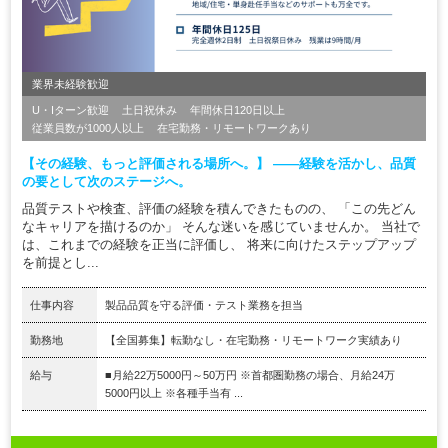
業界未経験歓迎
U・Iターン歓迎
土日祝休み
年間休日120日以上
従業員数が1000人以上
在宅勤務・リモートワークあり
【その経験、もっと評価される場所へ。】 ――経験を活かし、品質
の要として次のステージへ。
品質テストや検査、評価の経験を積んできたものの、 「この先どん
なキャリアを描けるのか」 そんな迷いを感じていませんか。 当社で
は、これまでの経験を正当に評価し、 将来に向けたステップアップ
を前提とし...
仕事内容
製品品質を守る評価・テスト業務を担当
勤務地
【全国募集】転勤なし・在宅勤務・リモートワーク実績あり
給与
■月給22万5000円～50万円 ※首都圏勤務の場合、月給24万
5000円以上 ※各種手当有 ...