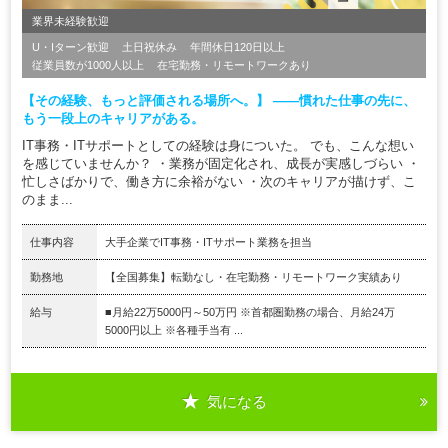
業界未経験歓迎
U・Iターン歓迎
土日祝休み
年間休日120日以上
従業員数が1000人以上
在宅勤務・リモートワークあり
【その経験、もっと評価される場所へ。】 ――慣れた仕事の先に、
もう一段上のキャリアがある。
IT事務・ITサポートとしての経験は身についた。 でも、こんな想い
を感じていませんか？ ・業務が固定化され、成長が実感しづらい ・
忙しさばかりで、働き方に余裕がない ・次のキャリアが描けず、こ
のまま...
仕事内容
大手企業でIT事務・ITサポート業務を担当
勤務地
【全国募集】転勤なし・在宅勤務・リモートワーク実績あり
給与
■月給22万5000円～50万円 ※首都圏勤務の場合、月給24万
5000円以上 ※各種手当有 ...
気になる