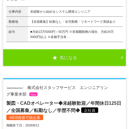
仕事内容
未経験から始めるシステム開発エンジニア
勤務地
【全国募集】転勤なし・在宅勤務・リモートワーク実績あり
給与
■月給22万5000円～50万円 ※首都圏勤務の場合、月給24万
5000円以上 ※各種手当有 ...
気になる
株式会社スタッフサービス エンジニアリン
グ事業本部
New
製図・CADオペレーター◆未経験歓迎／年間休日125日
／全国募集／転勤なし／学歴不問◆
正社員
WEB面接可能企業
掲載終了日：2026/8/11