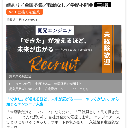
績あり／全国募集／転勤なし／学歴不問◆
正社員
WEB面接可能企業
掲載終了日：2026/8/11
業界未経験歓迎
U・Iターン歓迎
土日祝休み
年間休日120日以上
従業員数が1000人以上
在宅勤務・リモートワークあり
「できた」が増えるほど、未来が広がる ――「やってみたい」から
始まるエンジニア人生
「未経験だけどエンジニアになりたい」 「正社員として長く働きた
い」 ――そんな想いを、当社は全力で応援します。 エンジニア一人
ひとりに寄り添うキャリアサポート体制があり、 入社後も継続的な
フォロー...