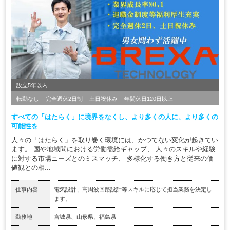
設立5年以内
転勤なし
完全週休2日制
土日祝休み
年間休日120日以上
すべての「はたらく」に境界をなくし、より多くの人に、より多くの
可能性を
人々の「はたらく」を取り巻く環境には、かつてない変化が起きてい
ます。 国や地域間における労働需給ギャップ、 人々のスキルや経験
に対する市場ニーズとのミスマッチ、 多様化する働き方と従来の価
値観との相...
仕事内容
電気設計、高周波回路設計等スキルに応じて担当業務を決定し
ます。
勤務地
宮城県、山形県、福島県