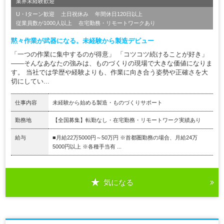
業界未経験歓迎
U・Iターン歓迎
土日祝休み
年間休日120日以上
従業員数が1000人以上
在宅勤務・リモートワークあり
黙々作業が武器になる。未経験から製造デビュー
「一つの作業に集中するのが得意」 「コツコツ続けることが好き」
――そんなあなたの強みは、ものづくりの現場で大きな価値になりま
す。 当社では学歴や経験よりも、作業に向き合う姿勢や正確さを大
切にしてい...
仕事内容
未経験から始める製造・ものづくりサポート
勤務地
【全国募集】転勤なし・在宅勤務・リモートワーク実績あり
給与
■月給22万5000円～50万円 ※首都圏勤務の場合、月給24万
5000円以上 ※各種手当有 ...
気になる