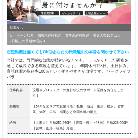
転勤なし
U・Iターン歓迎
職種未経験歓迎
業界未経験歓迎
募集人数10名以上
7日以上の長期休暇あり
志望動機は無くてもOK◎あなたの転職理由の本音を聞かせて下さい♪
当社では、専門的な知識や技術がなくても、 しっかりとした研修を
通じて成長できる環境を整えています。 年間休日125日、土日休み、
育児休暇の取得率100％という働きやすさが自慢です。 ワークライフ
バラ...
仕事内容
現場やプロジェクトの進行状況のサポート業務をお任せしま
す！
勤務地
【好きなエリアで就業可能】札幌、仙台、東京、横浜、名古
屋、大阪、広島、福岡など全国各地の拠点
給与
【北海道】月給252,960円 【青森・岩手・秋田】月給226,000円
【宮城・山形・福島】月給...