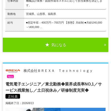
仕事内容
機械設計業務・図面作成等スキルに応じて担当業務を決定しま
す。
勤務地
宮城県、山形県、福島県
給与
■想定年収：400万円～700万円 【形態】月給制 ■月給\240,000
～\400,000 ...
気になる
株式会社ＢＲＥＸＡ Ｔｅｃｈｎｏｌｏｇｙ
New
電気電子エンジニア／東北勤務◆業界成長率NO,1／サ
ービス残業無し／土日祝休み／研修制度充実◆
正社員
掲載終了日：2026/8/13