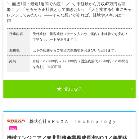
＼ 面接1回・最短1週間で内定！ ／ ＼ 未経験から月収42万円も可
能！ ／ 「そろそろ正社員として働きたい」 「人と接する仕事にチャ
レンジしてみたい」 ――そんな想いがあれば、経験やスキルは一
切...
仕事内容
受付業務・接客業務（データ入力やご案内）未経験でも安心！
丁寧なサポートがあります！
勤務地
以下の店舗からご希望の勤務地をお選びいただけます。
給与
月給：250,000円～350,000円（固定残業代33,200円／20時間分
を含む） ※試用期...
気になる
株式会社ＢＲＥＸＡ Ｔｅｃｈｎｏｌｏｇｙ
New
機械エンジニア／東北勤務◆業界成長率NO,1／年間休