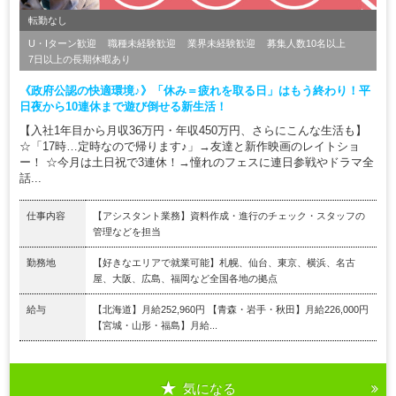
転勤なし
U・Iターン歓迎
職種未経験歓迎
業界未経験歓迎
募集人数10名以上
7日以上の長期休暇あり
《政府公認の快適環境♪》「休み＝疲れを取る日」はもう終わり！平
日夜から10連休まで遊び倒せる新生活！
【入社1年目から月収36万円・年収450万円、さらにこんな生活も】
☆「17時…定時なので帰ります♪」→友達と新作映画のレイトショ
ー！ ☆今月は土日祝で3連休！→憧れのフェスに連日参戦やドラマ全
話...
仕事内容
【アシスタント業務】資料作成・進行のチェック・スタッフの
管理などを担当
勤務地
【好きなエリアで就業可能】札幌、仙台、東京、横浜、名古
屋、大阪、広島、福岡など全国各地の拠点
給与
【北海道】月給252,960円 【青森・岩手・秋田】月給226,000円
【宮城・山形・福島】月給...
気になる