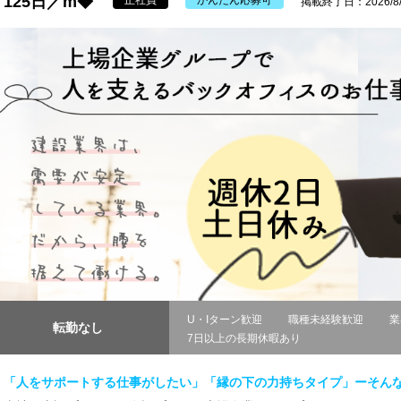
125日／m◆
正社員
かんたん応募可
掲載終了日：2026/8/
U・Iターン歓迎
職種未経験歓迎
業
転勤なし
7日以上の長期休暇あり
「人をサポートする仕事がしたい」「縁の下の力持ちタイプ」ーそん