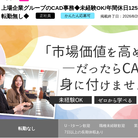
上場企業グループのCAD事務◆未経験OK/年間休日12
転勤無し◆
正社員
かんたん応募可
掲載終了日：2026/8/2
U・Iターン歓迎
職種未経験歓迎
業
転勤なし
7日以上の長期休暇あり