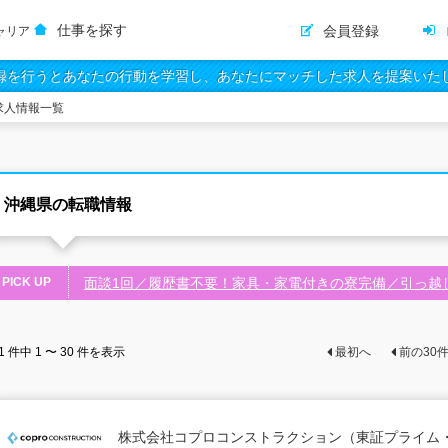
仕事を探す
会員登録
ャリア
録を行うとあなたの行動を学習し、あなたにマッチした求人を提案いた
求人情報一覧
沖縄県の転職情報
PICK UP
面談1回／履歴書不要！家具・家電付きの寮完備／引っ越
1
件中
1 〜 30
件を表示
最初へ
前の
30
株式会社コプロコンストラクション（東証プライム