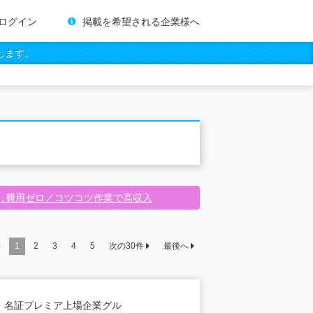
ログイン
掲載を希望される企業様へ
します。
し費用ゼロ／コツコツ作業で高収入
件
1
2
3
4
5
次の
30
件
最後へ
・名証プレミア上場企業グル