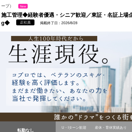
ープ）
New
施工管理◆経験者優遇・シニア歓迎／東証・名証上場企
g◆
正社員
掲載終了日：2026/8/28
U・Iターン歓迎
産休・育休実績あり
転勤なし