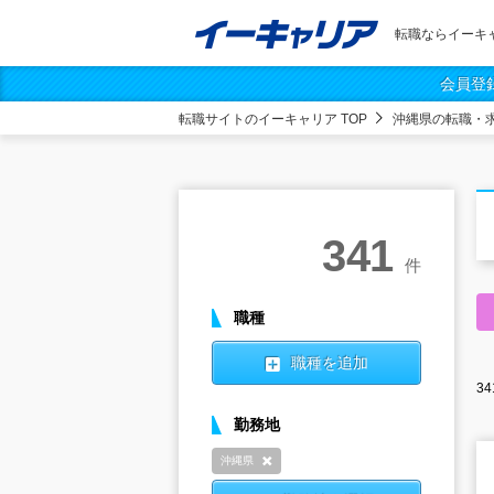
転職ならイーキ
会員登
転職サイトのイーキャリア TOP
沖縄県の転職・
341
件
職種
職種を追加
34
勤務地
沖縄県
削除