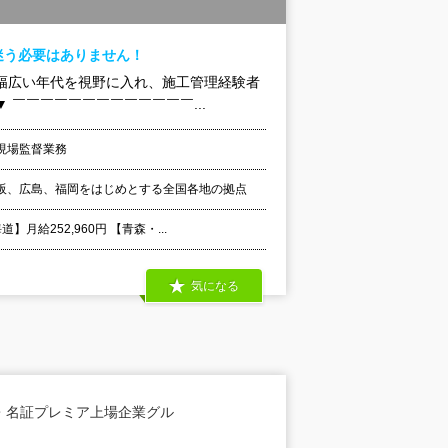
迷う必要はありません！
幅広い年代を視野に入れ、施工管理経験者
￣￣￣￣￣￣￣￣￣￣￣￣￣...
現場監督業務
阪、広島、福岡をはじめとする全国各地の拠点
給252,960円 【青森・...
気になる
・名証プレミア上場企業グル