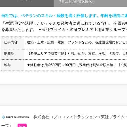
7日以上の長期休暇あり
当社では、ベテランのスキル・経験を高く評価します。年齢を理由に
「生涯現役で活躍したい」そんな経験者に選ばれている当社。 今回も
を募集いたします。 ▼東証プライム・名証プレミア上場企業グループ▼ 
仕事内容
建築・土木・設備・電気・プラントなどの、各建設現場における
勤務地
【希望エリアで就業可能】札幌、仙台、東京、横浜、名古屋、大
給与
★経験者は月給50万円～90万円（残業代は別途全額支給） 【北海道】月
株式会社コプロコンストラクション（東証プライム
ープ）
New