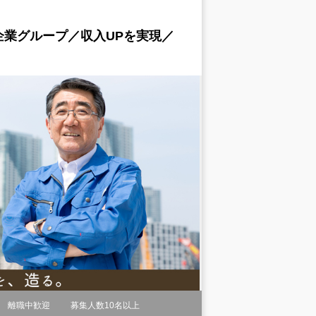
業グループ／収入UPを実現／
離職中歓迎
募集人数10名以上