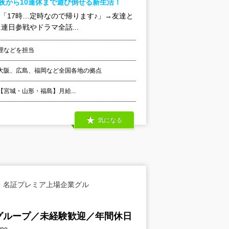
夜から10連休まで遊び倒せる新生活！
☆「17時…定時なので帰ります♪」→友達と
日参戦やドラマ全話...
理などを担当
大阪、広島、福岡など全国各地の拠点
 【宮城・山形・福島】月給...
気になる
・名証プレミア上場企業グル
グループ／未経験歓迎／年間休日