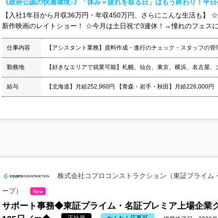
《政府公認の快適環境♪》「休み＝疲れを取る日」はもう終わり！平日
【入社1年目から月収36万円・年収450万円、さらにこんな生活も】 
新作映画のレイトショー！ ☆今月は土日祝で3連休！→憧れのフェスに連
仕事内容
【アシスタント業務】資料作成・進行のチェック・スタッフの管
勤務地
【好きなエリアで就業可能】札幌、仙台、東京、横浜、名古屋、
給与
【北海道】月給252,960円 【青森・岩手・秋田】月給226,000円
株式会社コプロコンストラクション（東証プライム
ープ）
New
サポート事務◆東証プライム・名証プレミア上場企業