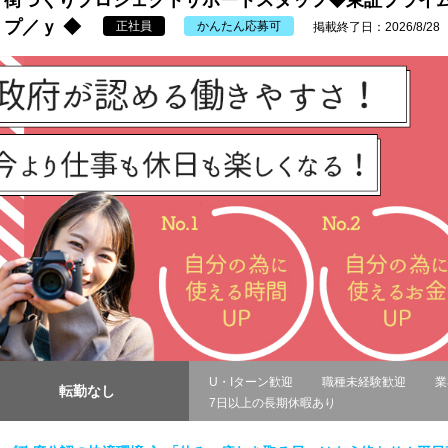
街づくりプロジェクトサポートスタッフ◆東証プライ
プ／ｙ ◆
正社員
かんたん応募可
掲載終了日：2026/8/28
U・Iターン歓迎
職種未経験歓迎
業
転勤なし
7日以上の長期休暇あり