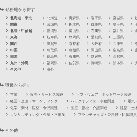
勤務地から探す
北海道・東北
北海道
青森県
岩手県
宮城県
関東
茨城県
栃木県
群馬県
埼玉県
北陸・甲信越
新潟県
富山県
石川県
福井県
東海
岐阜県
静岡県
愛知県
三重県
関西
滋賀県
京都府
大阪府
兵庫県
中国
鳥取県
島根県
岡山県
広島県
四国
徳島県
香川県
愛媛県
高知県
九州・沖縄
福岡県
佐賀県
長崎県
熊本県
その他
海外
職種から探す
営業
販売・サービス関連
ソフトウェア・ネットワーク関連
経営・企画・マーケティング
バックオフィス・事務関連
電気
化学・素材・医薬・食品関連
医療・福祉・介護関連
建築・土
コンサルティング・金融・不動産
フランチャイズ・公務員・団体職員
その他