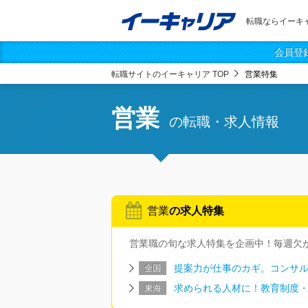
転職ならイーキ
会員登
転職サイトのイーキャリア TOP
営業特集
営業
の転職・求人情報
営業
の求人特集
営業
職の旬な求人特集を企画中！毎週欠
提案力が仕事のカギ。コンサ
全国
求められる人材に！教育制度
東海