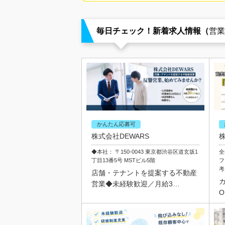
毎日チェック！新着求人情報（
営業
かんたん応募可
株式会社DEWARS
◆本社： 〒150-0043 東京都渋谷区道玄坂1
全
丁目13番5号 MSTビル5階
フ
考
店舗・テナントを提案する不動産
営業◆未経験歓迎／月給3…