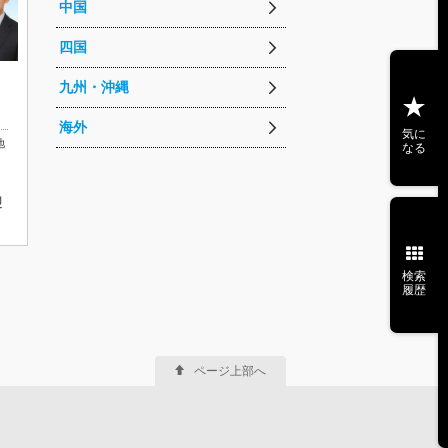
中国
四国
九州・沖縄
海外
気に
地
なる
イ
迎
検索
履歴
ページ上部へ