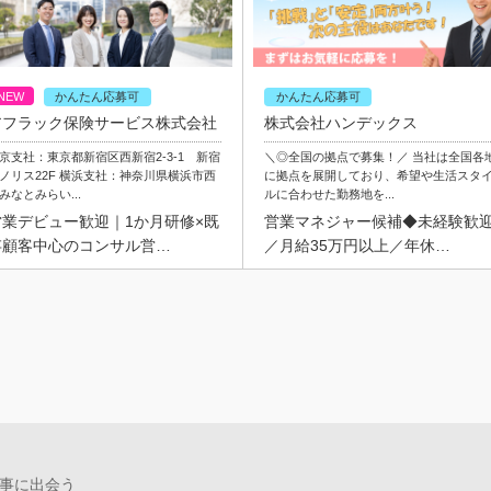
NEW
かんたん応募可
かんたん応募可
アフラック保険サービス株式会社
株式会社ハンデックス
京支社：東京都新宿区西新宿2-3-1 新宿
＼◎全国の拠点で募集！／ 当社は全国各
ノリス22F 横浜支社：神奈川県横浜市西
に拠点を展開しており、希望や生活スタ
みなとみらい...
ルに合わせた勤務地を...
営業デビュー歓迎｜1か月研修×既
営業マネジャー候補◆未経験歓
存顧客中心のコンサル営…
／月給35万円以上／年休…
事に出会う