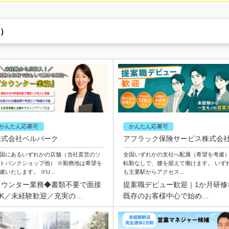
）
かんたん応募可
かんたん応募可
株式会社ベルパーク
アフラック保険サービス株式会
国にあるいずれかの店舗（当社直営のソ
全国いずれかの支社へ配属（希望を考慮
トバンクショップ他） ※勤務地は希望を
転勤なしで、腰を据えて働けます。 いず
慮いたします。 ※U...
も主要駅からアクセス...
カウンター業務◆書類不要で面接
提案職デビュー歓迎｜1か月研修
OK／未経験歓迎／充実の…
既存のお客様中心で始め…