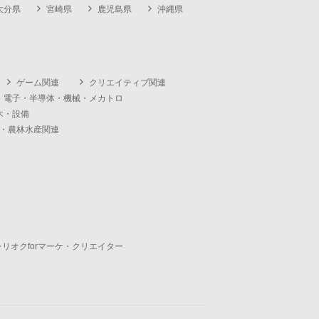
大分県
宮崎県
鹿児島県
沖縄県
ゲーム関連
クリエイティブ関連
・電子・半導体・機械・メカトロ
木・設備
・農林水産関連
ャリオクforマーケ・クリエイター