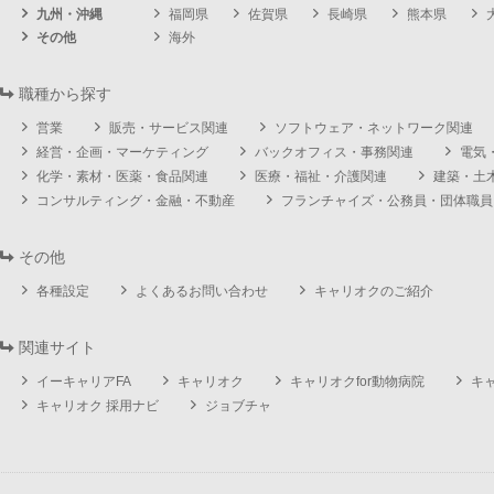
九州・沖縄
福岡県
佐賀県
長崎県
熊本県
その他
海外
職種から探す
営業
販売・サービス関連
ソフトウェア・ネットワーク関連
経営・企画・マーケティング
バックオフィス・事務関連
電気
化学・素材・医薬・食品関連
医療・福祉・介護関連
建築・土
コンサルティング・金融・不動産
フランチャイズ・公務員・団体職員
その他
各種設定
よくあるお問い合わせ
キャリオクのご紹介
関連サイト
イーキャリアFA
キャリオク
キャリオクfor動物病院
キ
キャリオク 採用ナビ
ジョブチャ