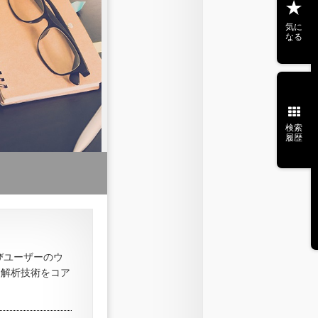
気に
なる
検索
履歴
びユーザーのウ
タ解析技術をコア