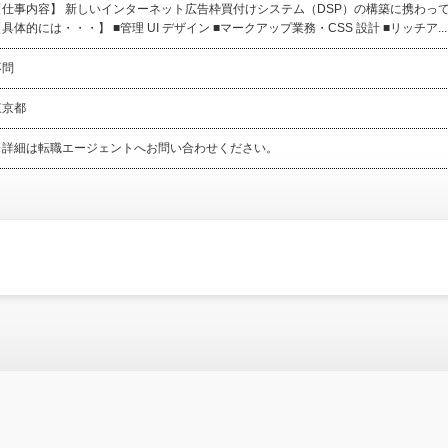
【仕事内容】 新しいインターネット広告枠買付けシステム（DSP）の構築に携わっ
具体的には・・・】 ■管理 UI デザイン ■マークアップ業務・CSS 設計 ■リッチア...
不問
東京都
※詳細は転職エージェントへお問い合わせください。