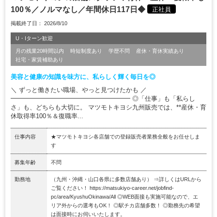
100％／ノルマなし／年間休日117日◆
正社員
掲載終了日： 2026/8/10
U・Iターン歓迎
月の残業20時間以内
時短制度あり
学歴不問
産休・育休実績あり
社宅・家賃補助あり
美容と健康の知識を味方に、私らしく輝く毎日を◎
＼ ずっと働きたい職場、やっと見つけたかも ／
━━━━━━━━━━━━━━━━━━━ ◎「仕事」も「私らし
さ」も、どちらも大切に。 マツモトキヨシ九州販売では、**産休・育
休取得率100％＆復職率...
仕事内容
★マツモトキヨシ各店舗での登録販売者業務全般をお任せしま
す
募集年齢
不問
勤務地
（九州・沖縄・⼭⼝各県に多数店舗あり） ⇒詳しくはURLから
ご覧ください！ https://matsukiyo-career.net/jobfind-
pc/area/KyushuOkinawa/All ◎WEB面接も実施可能なので、エ
リア外からの選考もOK！ ◎駅チカ店舗多数！ ◎勤務先の希望
は面接時にお伺いいたします。