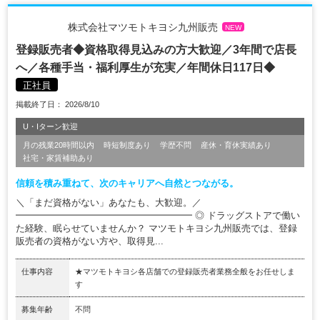
株式会社マツモトキヨシ九州販売
NEW
登録販売者◆資格取得見込みの方大歓迎／3年間で店長
へ／各種手当・福利厚生が充実／年間休日117日◆
正社員
掲載終了日： 2026/8/10
U・Iターン歓迎
月の残業20時間以内
時短制度あり
学歴不問
産休・育休実績あり
社宅・家賃補助あり
信頼を積み重ねて、次のキャリアへ自然とつながる。
＼「まだ資格がない」あなたも、大歓迎。／
━━━━━━━━━━━━━━━━━━━ ◎ ドラッグストアで働い
た経験、眠らせていませんか？ マツモトキヨシ九州販売では、登録
販売者の資格がない方や、取得見...
仕事内容
★マツモトキヨシ各店舗での登録販売者業務全般をお任せしま
す
募集年齢
不問