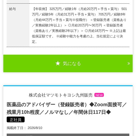
給与
【年収例】 325万円／経験1年（⽉給20万円＋⼿当＋賞与） 501
万円／経験5年（⽉給31万円＋⼿当＋賞与） 705万円／経験8年
（⽉給44万円＋⼿当＋賞与※役職付） ＜登録販売者（資格あり
／実務経験2年以上）＞ ◎⽉給20万円〜30万円 ＜登録販売者
（資格あり／実務経験2年以下）＞ ◎⽉給18万円〜 ※上記は最
低保証額です。 ※経験や能⼒を考慮の上、当社規定により決
定。
気になる
株式会社マツモトキヨシ九州販売
NEW
医薬品のアドバイザー（登録販売者）◆Zoom面接可／
残業月10h程度／ノルマなし／年間休日117日◆
正社員
掲載終了日： 2026/8/10