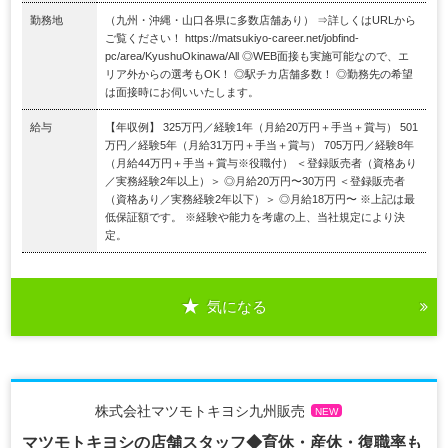
勤務地
（九州・沖縄・⼭⼝各県に多数店舗あり） ⇒詳しくはURLから
ご覧ください！ https://matsukiyo-career.net/jobfind-
pc/area/KyushuOkinawa/All ◎WEB面接も実施可能なので、エ
リア外からの選考もOK！ ◎駅チカ店舗多数！ ◎勤務先の希望
は面接時にお伺いいたします。
給与
【年収例】 325万円／経験1年（⽉給20万円＋⼿当＋賞与） 501
万円／経験5年（⽉給31万円＋⼿当＋賞与） 705万円／経験8年
（⽉給44万円＋⼿当＋賞与※役職付） ＜登録販売者（資格あり
／実務経験2年以上）＞ ◎⽉給20万円〜30万円 ＜登録販売者
（資格あり／実務経験2年以下）＞ ◎⽉給18万円〜 ※上記は最
低保証額です。 ※経験や能⼒を考慮の上、当社規定により決
定。
気になる
株式会社マツモトキヨシ九州販売
NEW
マツモトキヨシの店舗スタッフ◆育休・産休・復職率も