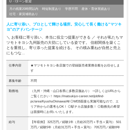
U・Iターン歓迎
月の残業20時間以内
時短制度あり
学歴不問
産休・育休実績あり
社宅・家賃補助あり
人に寄り添い、プロとして輝ける場所。安心して長く働ける“マツキ
ヨ”のアドバンテージ
＼ お客様に寄り添い、本当に役立つ提案ができる ／ それが私たちマ
ツモトキヨシ九州販売の大切にしている姿です。 信頼関係を築くこ
とを重視し、寄り添った提案を続ける。 その積み重ねが自然と売上
にもつな...
仕事内容
★マツモトキヨシ各店舗での登録販売者業務全般をお任せしま
す
募集年齢
不問
勤務地
（九州・沖縄・⼭⼝各県に多数店舗あり） ⇒詳しくはURLから
ご覧ください！ https://matsukiyo-career.net/jobfind-
pc/area/KyushuOkinawa/All ◎WEB面接も実施可能なので、エ
リア外からの選考もOK！ ◎駅チカ店舗多数！ ◎勤務先の希望
は面接時にお伺いいたします。
給与
【年収例】 325万円／経験1年（⽉給20万円＋⼿当＋賞与） 501
万円／経験5年（⽉給31万円＋⼿当＋賞与） 705万円／経験8年