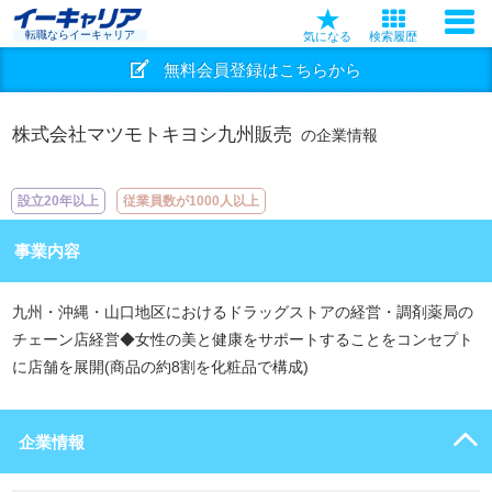
転職ならイーキャリア
気になる
検索履歴
無料会員登録はこちらから
株式会社マツモトキヨシ九州販売
の企業情報
設立20年以上
従業員数が1000人以上
事業内容
九州・沖縄・⼭⼝地区におけるドラッグストアの経営・調剤薬局の
チェーン店経営◆⼥性の美と健康をサポートすることをコンセプト
に店舗を展開(商品の約8割を化粧品で構成)
企業情報