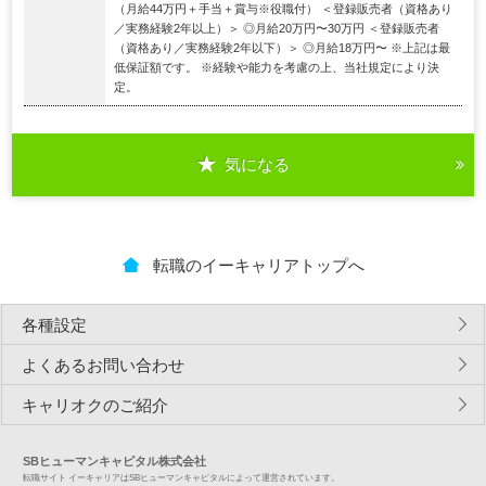
（⽉給44万円＋⼿当＋賞与※役職付） ＜登録販売者（資格あり
／実務経験2年以上）＞ ◎⽉給20万円〜30万円 ＜登録販売者
（資格あり／実務経験2年以下）＞ ◎⽉給18万円〜 ※上記は最
低保証額です。 ※経験や能⼒を考慮の上、当社規定により決
定。
気になる
転職のイーキャリアトップへ
各種設定
よくあるお問い合わせ
キャリオクのご紹介
SBヒューマンキャピタル株式会社
転職サイト イーキャリアはSBヒューマンキャピタルによって運営されています。