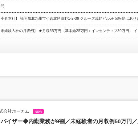
不問
【小倉本社】 福岡県北九州市小倉北区浅野1-2-39 クルーズ浅野ビル5F ※転勤はあ
【未経験入社の月収例】 ★月収55万円（基本給25万円＋インセンティブ30万円） イン
式会社ホーカム
NEW
バイザー◆内勤業務が9割／未経験者の月収例50万円