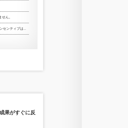
りません。
センティブは...
／成果がすぐに反