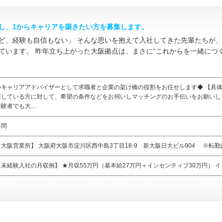
し、1からキャリアを築きたい方を募集します。
ど、経験も自信もない」 そんな思いを抱えて入社してきた先輩たちが、
ています。 昨年立ち上がった大阪拠点は、まさに“これからを一緒につ
◆キャリアアドバイザーとして求職者と企業の架け橋の役割をお任せします◆ 【具体
探している方に対して、希望の条件などをお伺いしマッチングのお手伝いをお願いし
験者でも大...
不問
【大阪営業所】 大阪府大阪市淀川区西中島3丁目18-9 新大阪日大ビル904 ※転勤は
【未経験入社の月収例】 ★月収55万円（基本給27万円＋インセンティブ30万円） イン