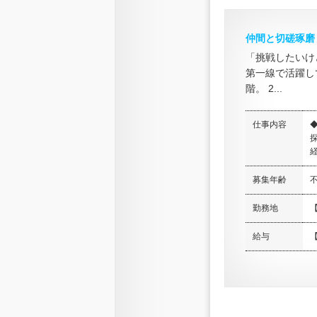
仲間と切磋琢磨
「挑戦したいけ
第一線で活躍し
階。 2...
仕事内容
経
募集年齢
勤務地
給与