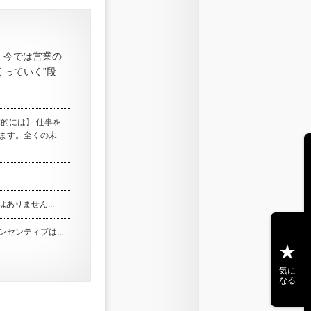
 今では営業の
くっていく”段
的には】 仕事を
ます。全くの未
ありません...
センティブは...
気に
なる