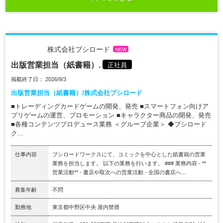
株式会社ブシロード
NEW
出版営業担当（紙書籍）.
正社員
掲載終了日： 2026/9/3
出版営業担当（紙書籍）/株式会社ブシロード
■トレーディングカードゲームの開発、発売 ■スマートフォン向けア
プリゲームの運営、プロモーション ■キャラクター商品の開発、発売
■各種コンテンツプロデュース業務 ＜グループ企業＞ ◆ブシロード
ク...
仕事内容
ブシロードワークスにて、コミックを中心とした紙書籍の営業
業務を担当します。 以下の業務を行います。 ### 業務内容 - **
営業活動** - 書店や取次への営業活動 - 全国の書店へ...
募集年齢
不問
勤務地
東京都中野区中央 屋内禁煙