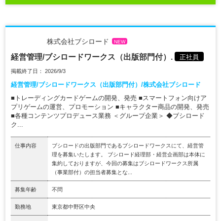
株式会社ブシロード
NEW
経営管理/ブシロードワークス（出版部門付）.
正社員
掲載終了日： 2026/9/3
経営管理/ブシロードワークス（出版部門付）/株式会社ブシロード
■トレーディングカードゲームの開発、発売 ■スマートフォン向けア
プリゲームの運営、プロモーション ■キャラクター商品の開発、発売
■各種コンテンツプロデュース業務 ＜グループ企業＞ ◆ブシロード
ク...
仕事内容
ブシロードの出版部門であるブシロードワークスにて、経営管
理を募集いたします。 ブシロード経理部・経営企画部は本体に
集約しておりますが、今回の募集はブシロードワークス所属
（事業部付）の担当者募集とな...
募集年齢
不問
勤務地
東京都中野区中央