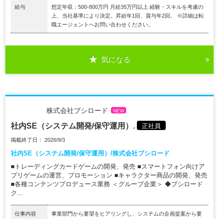
給与
想定年収：500-800万円 月給35万円以上 経験・スキルを考慮の
上、当社基準により決定。昇給年1回、賞与年2回。 ※詳細は転
職エージェントへお問い合わせください。
気になる
株式会社ブシロード
NEW
社内SE（システム開発/保守運用）.
正社員
掲載終了日： 2026/9/3
社内SE（システム開発/保守運用）/株式会社ブシロード
■トレーディングカードゲームの開発、発売 ■スマートフォン向けア
プリゲームの運営、プロモーション ■キャラクター商品の開発、発売
■各種コンテンツプロデュース業務 ＜グループ企業＞ ◆ブシロード
ク...
仕事内容
事業部門から要望をヒアリングし、システムの企画提案から要