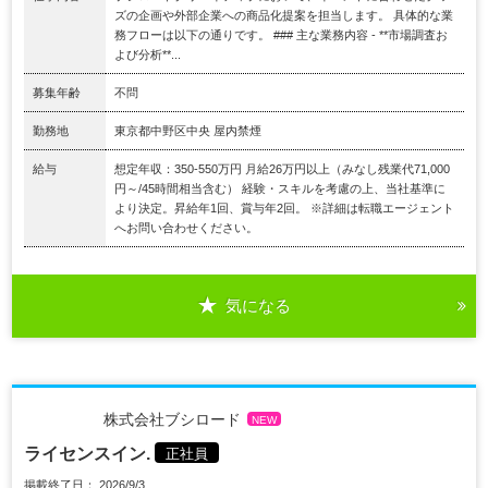
ズの企画や外部企業への商品化提案を担当します。 具体的な業
務フローは以下の通りです。 ### 主な業務内容 - **市場調査お
よび分析**...
募集年齢
不問
勤務地
東京都中野区中央 屋内禁煙
給与
想定年収：350-550万円 月給26万円以上（みなし残業代71,000
円～/45時間相当含む） 経験・スキルを考慮の上、当社基準に
より決定。昇給年1回、賞与年2回。 ※詳細は転職エージェント
へお問い合わせください。
気になる
株式会社ブシロード
NEW
ライセンスイン.
正社員
掲載終了日： 2026/9/3