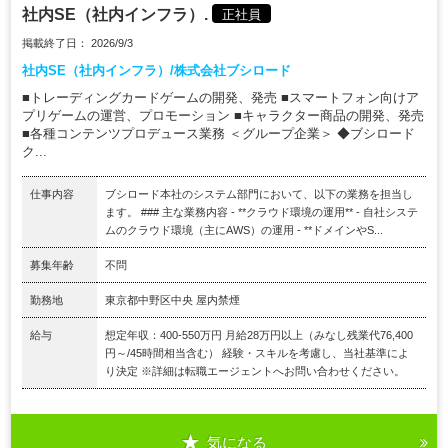
社内SE（社内インフラ）.
正社員
掲載終了日： 2026/9/3
社内SE（社内インフラ）/株式会社ブシロード
■トレーディングカードゲームの開発、発売 ■スマートフォン向けア
プリゲームの運営、プロモーション ■キャラクター商品の開発、発売
■各種コンテンツプロデュース業務 ＜グループ企業＞ ◆ブシロード
ク...
仕事内容
ブシロード本社のシステム部門において、以下の業務を担当し
ます。 ### 主な業務内容 - **クラウド環境の運用** - 自社システ
ムのクラウド環境（主にAWS）の運用 - **ドメインやS...
募集年齢
不問
勤務地
東京都中野区中央 屋内禁煙
給与
想定年収：400-550万円 月給28万円以上（みなし残業代76,400
円～/45時間相当含む） 経験・スキルを考慮し、当社基準によ
り決定 ※詳細は転職エージェントへお問い合わせください。
気になる