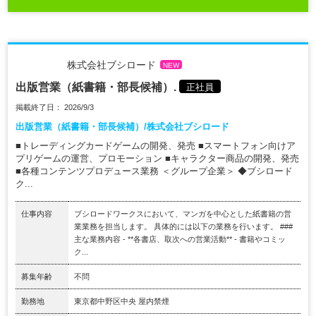
株式会社ブシロード
NEW
出版営業（紙書籍・部長候補）.
正社員
掲載終了日： 2026/9/3
出版営業（紙書籍・部長候補）/株式会社ブシロード
■トレーディングカードゲームの開発、発売 ■スマートフォン向けア
プリゲームの運営、プロモーション ■キャラクター商品の開発、発売
■各種コンテンツプロデュース業務 ＜グループ企業＞ ◆ブシロード
ク...
仕事内容
ブシロードワークスにおいて、マンガを中心とした紙書籍の営
業業務を担当します。 具体的には以下の業務を行います。 ###
主な業務内容 - **各書店、取次への営業活動** - 書籍やコミッ
ク...
募集年齢
不問
勤務地
東京都中野区中央 屋内禁煙