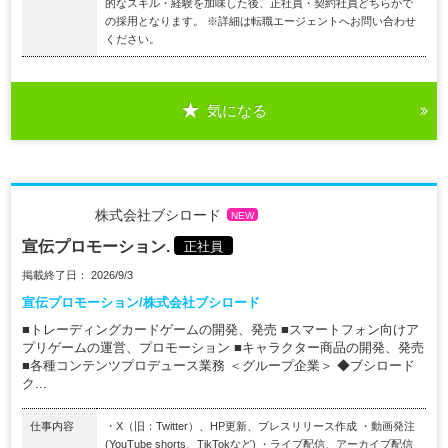
的なスキル・経験を加味した後、正社員・契約社員どちらかで
の採用となります。 ※詳細は転職エージェントへお問い合わせ
ください。
気になる
株式会社ブシロード
NEW
宣伝プロモーション.
正社員
掲載終了日： 2026/9/3
宣伝プロモーション/株式会社ブシロード
■トレーディングカードゲームの開発、発売 ■スマートフォン向けア
プリゲームの運営、プロモーション ■キャラクター商品の開発、発売
■各種コンテンツプロデュース業務 ＜グループ企業＞ ◆ブシロード
ク...
仕事内容
・X（旧：Twitter）、HP更新、プレスリリース作成 ・動画発注
(YouTube shorts、TikTokなど) ・ライブ配信、アーカイブ配信