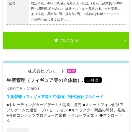
給与
想定年収：400-550万円 月給28万円以上（みなし残業代76,400
円～/45時間相当含む） 経験・スキルを考慮の上、当社基準に
より決定。昇給年1回、賞与年2回。 ※詳細は転職エージェント
へお問い合わせください。
気になる
株式会社ブシロード
NEW
生産管理（フィギュア等の立体物）.
正社員
掲載終了日： 2026/9/3
生産管理（フィギュア等の立体物）/株式会社ブシロード
■トレーディングカードゲームの開発、発売 ■スマートフォン向けア
プリゲームの運営、プロモーション ■キャラクター商品の開発、発売
■各種コンテンツプロデュース業務 ＜グループ企業＞ ◆ブシロード
ク...