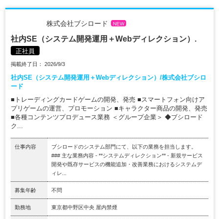
株式会社ブシロード
NEW
社内SE（システム開発運用＋Webディレクション）.
正社員
掲載終了日： 2026/9/3
社内SE（システム開発運用＋Webディレクション）/株式会社ブシロ
ード
■トレーディングカードゲームの開発、発売 ■スマートフォン向けア
プリゲームの運営、プロモーション ■キャラクター商品の開発、発売
■各種コンテンツプロデュース業務 ＜グループ企業＞ ◆ブシロード
ク...
仕事内容
ブシロードのシステム部門にて、以下の業務を担当します。
### 主な業務内容 - **システムディレクション** - 新規サービス
開発や既存サービスの機能追加・改善業務におけるシステムデ
ィレ...
募集年齢
不問
勤務地
東京都中野区中央 屋内禁煙