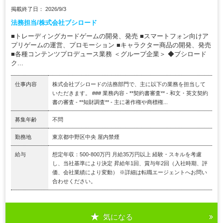
掲載終了日： 2026/9/3
法務担当/株式会社ブシロード
■トレーディングカードゲームの開発、発売 ■スマートフォン向けア
プリゲームの運営、プロモーション ■キャラクター商品の開発、発売
■各種コンテンツプロデュース業務 ＜グループ企業＞ ◆ブシロード
ク...
仕事内容
株式会社ブシロードの法務部門で、主に以下の業務を担当して
いただきます。 ### 業務内容 - **契約書審査** - 和文・英文契約
書の審査 - **知財調査** - 主に著作権や商標権...
募集年齢
不問
勤務地
東京都中野区中央 屋内禁煙
給与
想定年収：500-800万円 月給35万円以上 経験・スキルを考慮
し、当社基準により決定 昇給年1回、賞与年2回（入社時期、評
価、会社業績により変動） ※詳細は転職エージェントへお問い
合わせください。
気になる