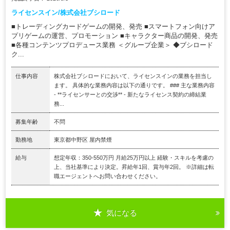
ライセンスイン/株式会社ブシロード
■トレーディングカードゲームの開発、発売 ■スマートフォン向けア
プリゲームの運営、プロモーション ■キャラクター商品の開発、発売
■各種コンテンツプロデュース業務 ＜グループ企業＞ ◆ブシロード
ク...
仕事内容
株式会社ブシロードにおいて、ライセンスインの業務を担当し
ます。 具体的な業務内容は以下の通りです。 ### 主な業務内容
- **ライセンサーとの交渉** - 新たなライセンス契約の締結業
務...
募集年齢
不問
勤務地
東京都中野区 屋内禁煙
給与
想定年収：350-550万円 月給25万円以上 経験・スキルを考慮の
上、当社基準により決定。昇給年1回、賞与年2回。 ※詳細は転
職エージェントへお問い合わせください。
気になる