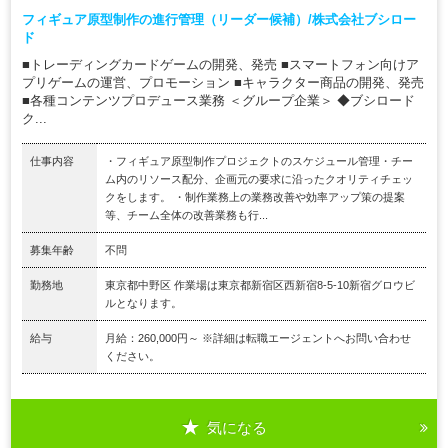
フィギュア原型制作の進行管理（リーダー候補）/株式会社ブシロー
ド
■トレーディングカードゲームの開発、発売 ■スマートフォン向けア
プリゲームの運営、プロモーション ■キャラクター商品の開発、発売
■各種コンテンツプロデュース業務 ＜グループ企業＞ ◆ブシロード
ク...
仕事内容
・フィギュア原型制作プロジェクトのスケジュール管理・チー
ム内のリソース配分、企画元の要求に沿ったクオリティチェッ
クをします。 ・制作業務上の業務改善や効率アップ策の提案
等、チーム全体の改善業務も行...
募集年齢
不問
勤務地
東京都中野区 作業場は東京都新宿区西新宿8-5-10新宿グロウビ
ルとなります。
給与
月給：260,000円～ ※詳細は転職エージェントへお問い合わせ
ください。
気になる