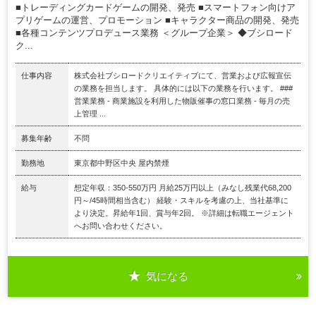
■トレーディングカードゲームの開発、発売 ■スマートフォン向けア
プリゲームの運営、プロモーション ■キャラクター商品の開発、発売
■各種コンテンツプロデュース業務 ＜グループ企業＞ ◆ブシロード
ク...
仕事内容
株式会社ブシロードクリエイティブにて、営業および広報宣伝
の業務を担当します。 具体的には以下の業務を行います。 ###
営業業務 - 商業施設を利用した物販催事の窓口業務 - 毎月の売
上管理 ...
募集年齢
不問
勤務地
東京都中野区中央 屋内禁煙
給与
想定年収：350-550万円 月給25万円以上（みなし残業代68,200
円～/45時間相当含む） 経験・スキルを考慮の上、当社基準に
より決定。昇給年1回、賞与年2回。 ※詳細は転職エージェント
へお問い合わせください。
気になる