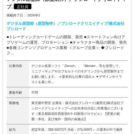
ブ.
正社員
掲載終了日： 2026/9/3
デジタル原型師（原型制作）／ブシロードクリエイティブ/株式会社
ブシロード
■トレーディングカードゲームの開発、発売 ■スマートフォン向けア
プリゲームの運営、プロモーション ■キャラクター商品の開発、発売
■各種コンテンツプロデュース業務 ＜グループ企業＞ ◆ブシロード
ク...
仕事内容
デジタル造形ソフト「Zbrush」、「Blender」等を使用して、
ミニフィギュアやカプセルトイのモデリングから原型製作まで
お願い致します。 ≪基本的な仕事の流れ≫ ▼デザインやイラ
ストを基に作...
募集年齢
不問
勤務地
東京都中野区 企業名：株式会社ブシロード(雇用元)株式会社ブ
シロードクリエイティブへの出向本社付近に作業場がございま
す（東京都新宿区西新宿8-5-10新宿グロウビル）【変更の範
囲：本社、及び海外・国内の各拠点】
給与
想定年収：388-500万円 月給：270,000円～ ※選考の中で最終