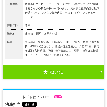
仕事内容
株式会社ブシロードミュージックにて、音楽コンテンツに関連
するライブや舞台の制作を行います。 具体的な仕事内容は以下
の通りです。 ### 主な業務内容 - **A&R（制作・プロデュー
ス・アーテ...
募集年齢
不問
勤務地
東京都中野区中央 屋内禁煙
給与
想定年収：350-550万円 月給25万円以上（みなし残業代68,200
円／45時間相当含む）。 超過分は別途支給。 昇給年1回、賞与
年2回（入社時期、評価、会社業績により変動） ※詳細は転職
エージェントへお問い合わせください。
気になる
株式会社ブシロード
NEW
法務担当.
正社員