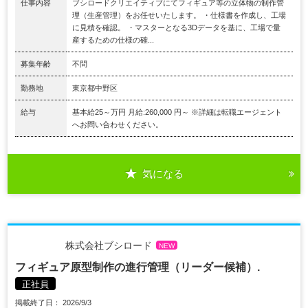
仕事内容
ブシロードクリエイティブにてフィギュア等の立体物の制作管
理（生産管理）をお任せいたします。 ・仕様書を作成し、工場
に見積を確認。 ・マスターとなる3Dデータを基に、工場で量
産するための仕様の確...
募集年齢
不問
勤務地
東京都中野区
給与
基本給25～万円 月給:260,000 円～ ※詳細は転職エージェント
へお問い合わせください。
気になる
株式会社ブシロード
NEW
フィギュア原型制作の進行管理（リーダー候補）.
正社員
掲載終了日： 2026/9/3