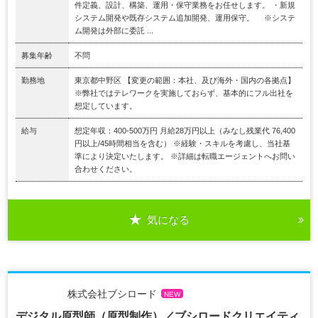
件定義、設計、構築、運用・保守業務をお任せします。 ・新規
システム開発や既存システム追加開発、運用保守。 ※システ
ム開発は外部に委託 ...
募集年齢
不問
勤務地
東京都中野区 【変更の範囲：本社、及び海外・国内の各拠点】
※弊社ではテレワークを実施しておらず、基本的にフル出社を
想定しています。
給与
想定年収：400-500万円 月給28万円以上（みなし残業代 76,400
円以上/45時間相当を含む） ※経験・スキルを考慮し、当社基
準により決定いたします。 ※詳細は転職エージェントへお問い
合わせください。
気になる
株式会社ブシロード
NEW
デジタル原型師（原型制作）／ブシロードクリエイティ