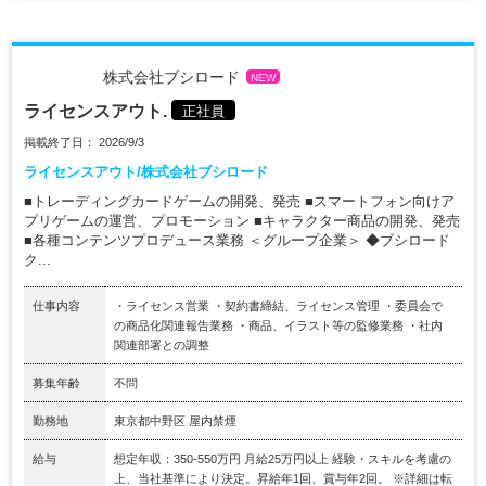
株式会社ブシロード
NEW
ライセンスアウト.
正社員
掲載終了日： 2026/9/3
ライセンスアウト/株式会社ブシロード
■トレーディングカードゲームの開発、発売 ■スマートフォン向けア
プリゲームの運営、プロモーション ■キャラクター商品の開発、発売
■各種コンテンツプロデュース業務 ＜グループ企業＞ ◆ブシロード
ク...
仕事内容
・ライセンス営業 ・契約書締結、ライセンス管理 ・委員会で
の商品化関連報告業務 ・商品、イラスト等の監修業務 ・社内
関連部署との調整
募集年齢
不問
勤務地
東京都中野区 屋内禁煙
給与
想定年収：350-550万円 月給25万円以上 経験・スキルを考慮の
上、当社基準により決定。昇給年1回、賞与年2回。 ※詳細は転