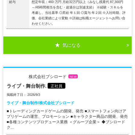
給与
想定年収：460-万円 月給32万円以上（みなし残業代 87,300円
～/45時間相当を含む・超過分は別途支給） ※経験・スキルを
考慮し、当社基準 ◎昇給 年１回 ◎賞与 年２回 ※入社時期、評
価、会社業績により変動 ※詳細は転職エージェントへお問い合
わせください。
気になる
株式会社ブシロード
NEW
ライブ・舞台制作.
正社員
掲載終了日： 2026/9/3
ライブ・舞台制作/株式会社ブシロード
■トレーディングカードゲームの開発、発売 ■スマートフォン向けア
プリゲームの運営、プロモーション ■キャラクター商品の開発、発売
■各種コンテンツプロデュース業務 ＜グループ企業＞ ◆ブシロード
ク...