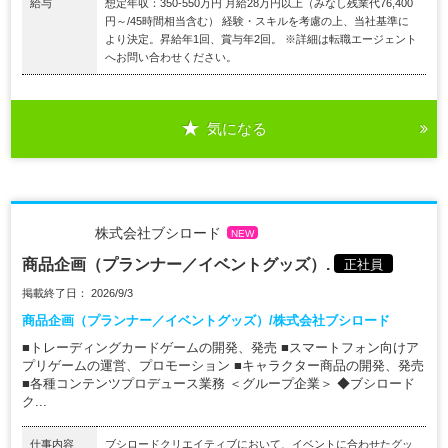
給与
想定年収：350-550万円 月給28万円以上（みなし残業代76,400
円～/45時間相当含む） 経験・スキルを考慮の上、当社基準に
より決定。昇給年1回、賞与年2回。 ※詳細は転職エージェント
へお問い合わせください。
気になる
株式会社ブシロード
NEW
商品企画（プランナー／イベントグッズ）.
正社員
掲載終了日： 2026/9/3
商品企画（プランナー／イベントグッズ）/株式会社ブシロード
■トレーディングカードゲームの開発、発売 ■スマートフォン向けア
プリゲームの運営、プロモーション ■キャラクター商品の開発、発売
■各種コンテンツプロデュース業務 ＜グループ企業＞ ◆ブシロード
ク...
仕事内容
ブシロードクリエイティブにおいて、イベントに合わせたグッ