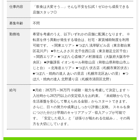
仕事内容
「飲食は大変そう…」そんな不安を払拭！ゼロから成長できる
店舗スタッフ◎
募集年齢
不問
勤務地
希望を考慮のうえ、以下いずれかの店舗に配属となります。 ※
転居を伴う異動が発生する場合は、社宅・家賃補助制度を利用
可能です。 ＜関東エリア＞ ■つぼ八 浅草駅ビル店（東京都台東
区花川戸） ■牛たんささ川 北千住西口店（東京都足立区千住）
＜関西エリア＞ ■つぼ八 心斎橋アメ村酒場店（大阪府大阪市中
央区） ■伊藤課長 イオンモール和歌山店（和歌山県和歌山市ふ
じと台） ＜北海道エリア＞ ■つぼ八 伏古店（札幌市東区伏古）
■つぼ八・焼肉の達人 あいの里店（札幌市北区あいの里） ■つ
ぼ八・焼肉の達人 北野通り店（札幌市清田区北野）
給与
■月給：28万円～36万円 ※経験・能力を考慮して決定します ✨
入社時から28万円以上の安定収入をお約束。 「未経験からでも
生活基盤を安心して整えられる金額」からスタートできます。
さらに、日々の努力や成果はしっかり評価に反映。 スキルを身
につけた分だけ早期のキャリアアップ・収入アップが可能で
す。 「安定した収入」と「頑張りが報われる仕組み」、その両
方を大切にしています。