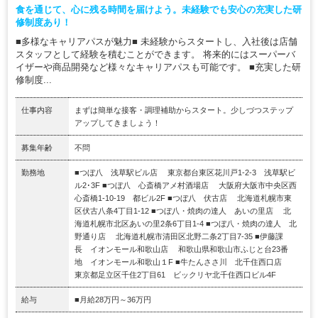
食を通じて、心に残る時間を届けよう。未経験でも安心の充実した研
修制度あり！
■多様なキャリアパスが魅力■ 未経験からスタートし、入社後は店舗
スタッフとして経験を積むことができます。 将来的にはスーパーバ
イザーや商品開発など様々なキャリアパスも可能です。 ■充実した研
修制度...
仕事内容
まずは簡単な接客・調理補助からスタート。少しづつステップ
アップしてきましょう！
募集年齢
不問
勤務地
■つぼ八 浅草駅ビル店 東京都台東区花川戸1-2-3 浅草駅ビ
ル2･3F ■つぼ八 心斎橋アメ村酒場店 大阪府大阪市中央区西
心斎橋1-10-19 都ビル2F ■つぼ八 伏古店 北海道札幌市東
区伏古八条4丁目1-12 ■つぼ八・焼肉の達人 あいの里店 北
海道札幌市北区あいの里2条6丁目1-4 ■つぼ八・焼肉の達人 北
野通り店 北海道札幌市清田区北野二条2丁目7-35 ■伊藤課
長 イオンモール和歌山店 和歌山県和歌山市ふじと台23番
地 イオンモール和歌山１F ■牛たんささ川 北千住西口店
東京都足立区千住2丁目61 ビックリヤ北千住西口ビル4F
給与
■月給28万円～36万円