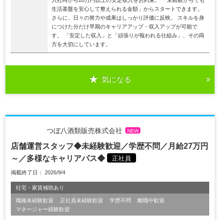
入社時から28万円以上の安定収入をお約束。 「未経験からでも
生活基盤を安心して整えられる金額」からスタートできます。
さらに、日々の努力や成果はしっかり評価に反映。 スキルを身
につけた分だけ早期のキャリアアップ・収入アップが可能で
す。 「安定した収入」と「頑張りが報われる仕組み」、その両
方を大切にしています。
気になる
つぼ八酒類販売株式会社
NEW
店舗運営スタッフ◆未経験歓迎／学歴不問／月給27万円
～／多様なキャリアパス◆
正社員
掲載終了日： 2026/9/4
社宅・家賃補助あり
職種未経験歓迎
正社員未経験歓迎
学歴不問
離職中歓迎
マネージャー経験歓迎