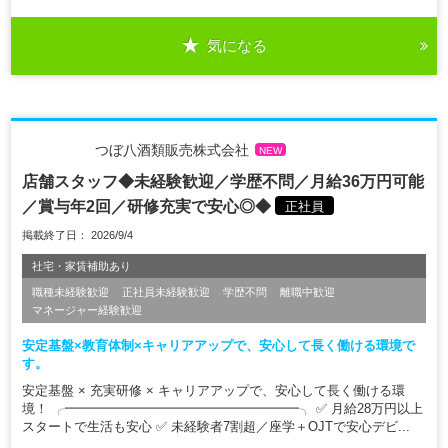
気になる
つぼ八酒類販売株式会社
NEW
店舗スタッフ◆未経験歓迎／学歴不問／月給36万円可能
／賞与年2回／研修充実で安心◎◆
正社員
掲載終了日： 2026/9/4
社宅・家賃補助あり
職種未経験歓迎
正社員未経験歓迎
学歴不問
離職中歓迎
マネージャー経験歓迎
安定基盤×教育体制×キャリアアップで、安心して長く働ける環境で
す。
安定基盤 × 充実研修 × キャリアアップで、安心して長く働ける環
境！ ╭━━━━━━━━━━━━━━━━━━╮ ✅ 月給28万円以上
スタートで生活も安心 ✅ 未経験者7割超／座学＋OJTで安心デビ...