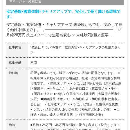
マネージャー経験歓迎
安定基盤×教育体制×キャリアアップで、安心して長く働ける環境で
す。
安定基盤 × 充実研修 × キャリアアップ 未経験からでも、安心して長
く働ける環境です。 ╭━━━━━━━━━━━━━━━━━━╮ ✅
月給28万円以上スタートで生活も安心 ✅ 未経験7割超／座学...
仕事内容
“飲食はきつい”を覆す！教育充実×キャリアアップの店舗スタッ
フ
募集年齢
不問
勤務地
希望を考慮のうえ、以下いずれかの店舗に配属となります。 ※
転居を伴う異動が発生する場合は、社宅・家賃補助制度を利用
可能です。 ＜関東エリア＞ ■つぼ八 浅草駅ビル店（東京都台東
区花川戸） ■牛たんささ川 北千住西口店（東京都足立区千住）
＜関西エリア＞ ■つぼ八 心斎橋アメ村酒場店（大阪府大阪市中
央区） ■伊藤課長 イオンモール和歌山店（和歌山県和歌山市ふ
じと台） ＜北海道エリア＞ ■つぼ八 伏古店（札幌市東区伏古）
■つぼ八・焼肉の達人 あいの里店（札幌市北区あいの里） ■つ
ぼ八・焼肉の達人 北野通り店（札幌市清田区北野）
給与
■月給：28万円～36万円 ※経験・能力を考慮して決定します ✨