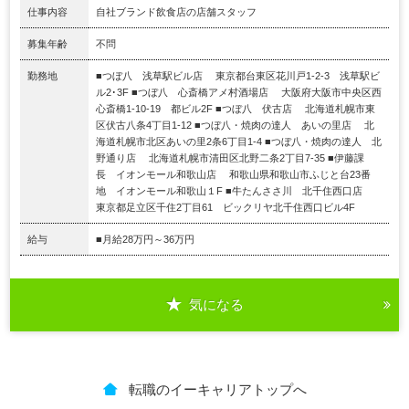
仕事内容
自社ブランド飲食店の店舗スタッフ
募集年齢
不問
勤務地
■つぼ八 浅草駅ビル店 東京都台東区花川戸1-2-3 浅草駅ビ
ル2･3F ■つぼ八 心斎橋アメ村酒場店 大阪府大阪市中央区西
心斎橋1-10-19 都ビル2F ■つぼ八 伏古店 北海道札幌市東
区伏古八条4丁目1-12 ■つぼ八・焼肉の達人 あいの里店 北
海道札幌市北区あいの里2条6丁目1-4 ■つぼ八・焼肉の達人 北
野通り店 北海道札幌市清田区北野二条2丁目7-35 ■伊藤課
長 イオンモール和歌山店 和歌山県和歌山市ふじと台23番
地 イオンモール和歌山１F ■牛たんささ川 北千住西口店
東京都足立区千住2丁目61 ビックリヤ北千住西口ビル4F
給与
■月給28万円～36万円
気になる
転職のイーキャリアトップへ