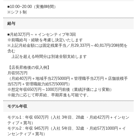
■10:00~20:00（実働8時間）
※シフト制
給与
■⽉給32万円～＋インセンティブ年3回
※前職給与・経験を考慮し決定いたします
※上記月給金額には固定残業手当／月29,337円～40,817円/20時間を
含む
上記を超える時間分は別途全額支給します
【店長昇格後の収入例】
月収55万円
（月給40万円＋地域手当2万5000円＋管理職手当2万円＋店舗規模手
当5万円＋管理職能力給5万5000円）
※想定年収650万円～1000万円前後（業績評価により変動）
※能力に応じて即昇給、早期昇進も可能です。
モデル年収
モデル1 : 年収 650万円（入社 3年目、28歳 ・月給42万円＋インセン
ティブ＋賞与）
モデル2 : 年収 945万円（入社 5年目、32歳 ・月給57万1000円＋イ
ンセンティブ＋賞与）