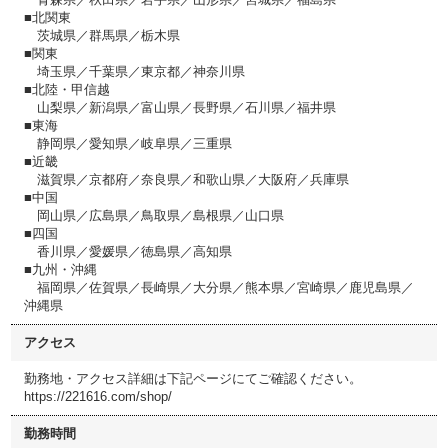
■北関東
茨城県／群馬県／栃木県
■関東
埼玉県／千葉県／東京都／神奈川県
■北陸・甲信越
山梨県／新潟県／富山県／長野県／石川県／福井県
■東海
静岡県／愛知県／岐阜県／三重県
■近畿
滋賀県／京都府／奈良県／和歌山県／大阪府／兵庫県
■中国
岡山県／広島県／鳥取県／島根県／山口県
■四国
香川県／愛媛県／徳島県／高知県
■九州・沖縄
福岡県／佐賀県／長崎県／大分県／熊本県／宮崎県／鹿児島県／
沖縄県
アクセス
勤務地・アクセス詳細は下記ページにてご確認ください。
https://221616.com/shop/
勤務時間