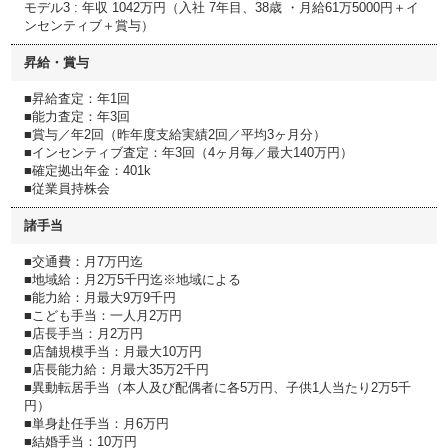
モデル3 : 年収 1042万円（入社 7年目、38歳 ・月給61万5000円＋イ
ンセンティブ＋賞与）
昇給・賞与
■昇給査定：年1回
■能力査定：年3回
■賞与／年2回（昨年度支給実績2回／平均3ヶ月分）
■インセンティブ査定：年3回（4ヶ月毎／最大140万円）
■確定拠出年金：401k
■従業員持株会
諸手当
■交通費：月7万円迄
■地域給：月2万5千円迄※地域による
■能力給：月最大9万9千円
■こども手当：一人月2万円
■店長手当：月2万円
■店舗規模手当：月最大10万円
■店長能力給：月最大35万2千円
■異動転居手当（本人及び配偶者に各5万円、子供1人当たり2万5千
円）
■単身赴任手当：月6万円
■結婚手当：10万円