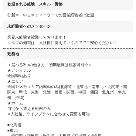
歓迎される経験・スキル・資格
◎新車・中古車ディーラーでの営業経験者は歓迎
未経験者へのメッセージ
業界未経験者歓迎しております！
クルマの知識は、入社後に覚えていくのででご安心ください！
勤務地
＜選べる3つの働き方！初期配属は相談可能☆＞
★ナショナル
全国転勤あり
★エリア
全国12区分エリア内転勤のみ(北海道・北東北・南東北・北関東・南
関東、甲信・東海・北陸・近畿・関西、中国・四国・北九州・南九
州、沖縄)
★ホーム
自宅から通える範囲のみ
※入社後、ライフプランに合わせて変更も可能
■北海道
■東北
青森県／秋田県／岩手県／山形県／宮城県／福島県