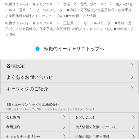
転職サイトのイーキャリアTOP
営業
営業・渉外・MR
個人向けセ
ールス・営業
セールルスリーダー◆月給32万円以上／社会貢献◎／住宅手当
／年間休日120日／インセンティブあり◆の転職・求人情報
転職サイトのイーキャリアTOP
正社員
セールルスリーダー◆月給32万
円以上／社会貢献◎／住宅手当／年間休日120日／インセンティブあり◆の転職・求
人情報
転職のイーキャリアトップへ
各種設定
よくあるお問い合わせ
キャリオクのご紹介
SBヒューマンキャピタル株式会社
転職サイト イーキャリアはSBヒューマンキャピタルによって運営されています。
会社案内
お問い合わせ
利用規約
個人情報の取扱いについて
セキュリティポリシー
企業の採用ご担当者様