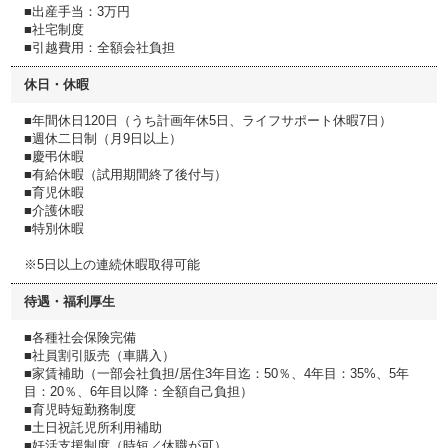
■出産手当：3万円
■社宅制度
■引越費用：全額会社負担
休日・休暇
■年間休日120日（うち計画年休5日、ライフサポート休暇7日）
■週休二日制（月9日以上）
■慶弔休暇
■有給休暇（試用期間終了後付与）
■育児休暇
■介護休暇
■特別休暇
※5日以上の連続休暇取得可能
待遇・福利厚生
■各種社会保険完備
■社員割引販売（車購入）
■家賃補助（一部会社負担/居住3年目迄：50％、4年目：35%、5年
目：20％、6年目以降：全額自己負担）
■育児時短勤務制度
■土日祝託児所利用補助
■妊活支援制度（時短／休職が可）