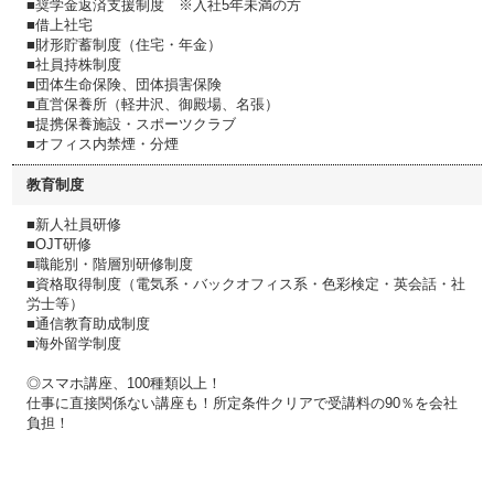
■奨学金返済支援制度 ※入社5年未満の方
■借上社宅
■財形貯蓄制度（住宅・年金）
■社員持株制度
■団体生命保険、団体損害保険
■直営保養所（軽井沢、御殿場、名張）
■提携保養施設・スポーツクラブ
■オフィス内禁煙・分煙
教育制度
■新人社員研修
■OJT研修
■職能別・階層別研修制度
■資格取得制度（電気系・バックオフィス系・色彩検定・英会話・社
労士等）
■通信教育助成制度
■海外留学制度
◎スマホ講座、100種類以上！
仕事に直接関係ない講座も！所定条件クリアで受講料の90％を会社
負担！