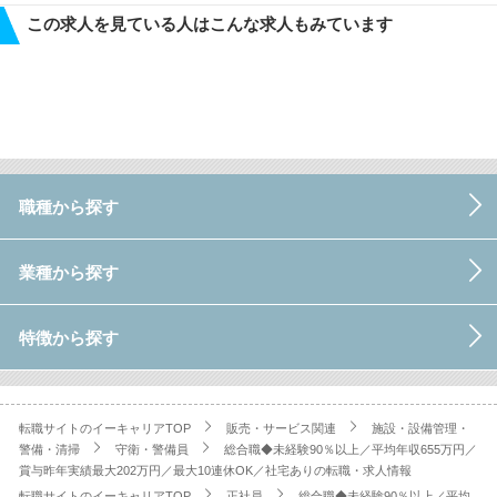
この求人を見ている人はこんな求人もみています
職種から探す
業種から探す
特徴から探す
転職サイトのイーキャリアTOP
販売・サービス関連
施設・設備管理・
警備・清掃
守衛・警備員
総合職◆未経験90％以上／平均年収655万円／
賞与昨年実績最大202万円／最大10連休OK／社宅ありの転職・求人情報
転職サイトのイーキャリアTOP
正社員
総合職◆未経験90％以上／平均