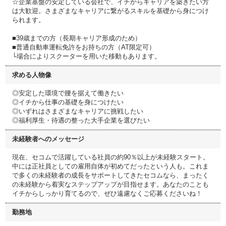
☆企業基盤の安定している会社で、イチからキャリアを築きたい方
は大歓迎。さまざまなキャリアに繋がるスキルを基礎から身につけ
られます。
■39歳までの方（長期キャリア形成のため）
■普通自動車運転免許をお持ちの方（AT限定可）
└場合によりスクーターを用いた移動もあります。
求める人物像
◎安定した環境で腰を据えて働きたい
◎イチから仕事の基礎を身につけたい
◎いずれはさまざまなキャリアに挑戦したい
◎福利厚生・待遇の整った大手企業を選びたい
未経験者へのメッセージ
現在、セコムで活躍している社員の約90％以上が未経験スタート。
中には正社員としての雇用自体が初めてだったという人も。これま
で多くの未経験者の成長をサポートしてきたセコムなら、まったく
の未経験から着実なステップアップが目指せます。あなたのことも
イチからしっかり育てるので、ぜひ遠慮なくご応募くださいね！
勤務地