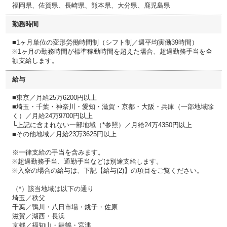
福岡県、佐賀県、長崎県、熊本県、大分県、鹿児島県
勤務時間
■1ヶ月単位の変形労働時間制（シフト制／週平均実働39時間）
※1ヶ月の勤務時間が標準稼動時間を超えた場合、超過勤務手当を全
額支給します。
給与
■東京／月給25万6200円以上
■埼玉・千葉・神奈川・愛知・滋賀・京都・大阪・兵庫（一部地域除
く）／月給24万9700円以上
└上記に含まれない一部地域（*参照）／月給24万4350円以上
■その他地域／月給23万3625円以上
※一律支給の手当を含みます。
※超過勤務手当、通勤手当などは別途支給します。
※入寮の場合の給与は、下記【給与(2)】の項目をご覧ください。
（*）該当地域は以下の通り
埼玉／秩父
千葉／鴨川・八日市場・銚子・佐原
滋賀／湖西・長浜
京都／福知山・舞鶴・宮津