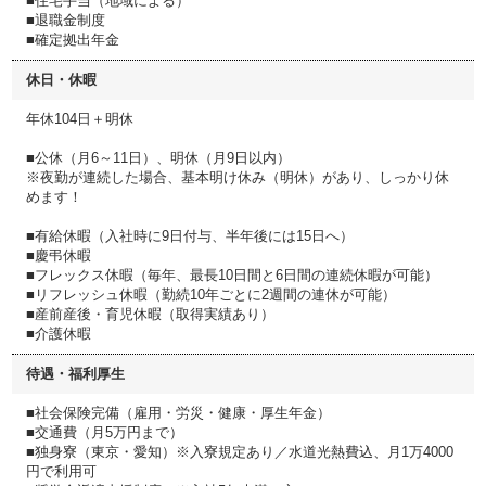
■住宅手当（地域による）
■退職金制度
■確定拠出年金
休日・休暇
年休104日＋明休
■公休（月6～11日）、明休（月9日以内）
※夜勤が連続した場合、基本明け休み（明休）があり、しっかり休
めます！
■有給休暇（入社時に9日付与、半年後には15日へ）
■慶弔休暇
■フレックス休暇（毎年、最長10日間と6日間の連続休暇が可能）
■リフレッシュ休暇（勤続10年ごとに2週間の連休が可能）
■産前産後・育児休暇（取得実績あり）
■介護休暇
待遇・福利厚生
■社会保険完備（雇用・労災・健康・厚生年金）
■交通費（月5万円まで）
■独身寮（東京・愛知）※入寮規定あり／水道光熱費込、月1万4000
円で利用可