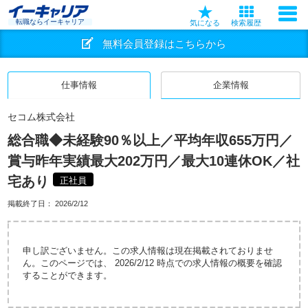
転職ならイーキャリア
気になる
検索履歴
無料会員登録はこちらから
仕事情報
企業情報
セコム株式会社
総合職◆未経験90％以上／平均年収655万円／
賞与昨年実績最大202万円／最大10連休OK／社
宅あり
正社員
掲載終了日：
2026/2/12
申し訳ございません。この求人情報は現在掲載されておりませ
ん。このページでは、 2026/2/12 時点での求人情報の概要を確認
することができます。