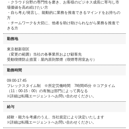
・クラウド分野の専門性を磨き、お客様のビジネス成長に寄与し市
場価値を高め続けたい方
・自ら考え/発言し、能動的に業務を推進できるマインドをお持ちの
方
・チームワークを大切に、他者を助け助けられながら業務を推進で
きる方
勤務地
東京都新宿区
（変更の範囲）当社の各事業所および顧客先
受動喫煙防止措置：屋内原則禁煙（喫煙専用室あり）
勤務時間
09:00-17:45
フレックスタイム制 ※所定労働時間 7時間45分 ※コアタイム
（11：00-15：00）の有無は部門によって異なる
※詳細は転職エージェントへお問い合わせください。
給与
経験・能力を考慮のうえ、当社規定により決定いたします
※詳細は転職エージェントへお問い合わせください。