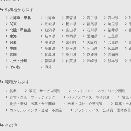
勤務地から探す
北海道・東北
北海道
青森県
岩手県
宮城県
関東
茨城県
栃木県
群馬県
埼玉県
北陸・甲信越
新潟県
富山県
石川県
福井県
東海
岐阜県
静岡県
愛知県
三重県
関西
滋賀県
京都府
大阪府
兵庫県
中国
鳥取県
島根県
岡山県
広島県
四国
徳島県
香川県
愛媛県
高知県
九州・沖縄
福岡県
佐賀県
長崎県
熊本県
その他
海外
職種から探す
営業
販売・サービス関連
ソフトウェア・ネットワーク関連
経営・企画・マーケティング
バックオフィス・事務関連
電気
化学・素材・医薬・食品関連
医療・福祉・介護関連
建築・土
コンサルティング・金融・不動産
フランチャイズ・公務員・団体職員
その他