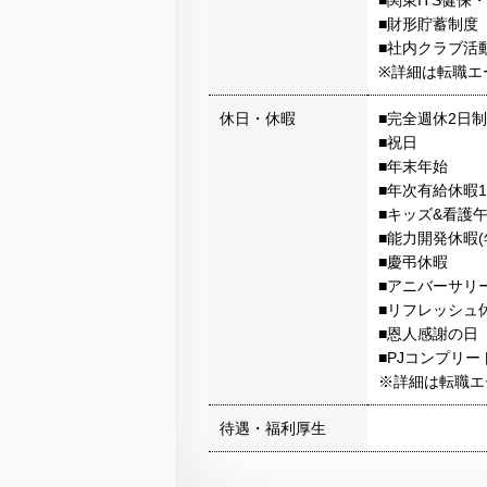
■関東ITS健保
■財形貯蓄制度
■社内クラブ活
※詳細は転職エ
休日・休暇
■完全週休2日制
■祝日
■年末年始
■年次有給休暇
■キッズ&看護
■能力開発休暇(
■慶弔休暇
■アニバーサリ
■リフレッシュ休
■恩人感謝の日
■PJコンプリ
※詳細は転職エ
待遇・福利厚生