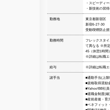
・スピーディー
・新技術の習得
勤務地
東京都新宿区
新宿6-27-30
受動喫煙防止措
勤務時間
フレックスタイム
て異なる ※所定
45（休憩1時間
※詳細は転職エ
給与
※詳細は転職エ
諸手当
■通勤手当(上限50
■資格取得奨励
■Yahoo!BB
■退職金制度(
■産前産後・育
■ベネフィット