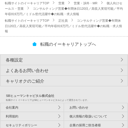
転職サイトのイーキャリアTOP
営業
営業・渉外・MR
個人向けセ
ールス・営業
コンサルティング営業◆年間休日120日／高収入実現可能／平均
年収819万円／ミドル世代活躍中◆の転職・求人情報
転職サイトのイーキャリアTOP
正社員
コンサルティング営業◆年間休
日120日／高収入実現可能／平均年収819万円／ミドル世代活躍中◆の転職・求人情
報
転職のイーキャリアトップへ
各種設定
よくあるお問い合わせ
キャリオクのご紹介
SBヒューマンキャピタル株式会社
転職サイト イーキャリアはSBヒューマンキャピタルによって運営されています。
会社案内
お問い合わせ
利用規約
個人情報の取扱いについて
セキュリティポリシー
企業の採用ご担当者様