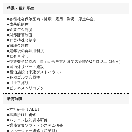
待遇・福利厚生
■各種社会保険完備（健康・雇用・労災・厚生年金）
■成果給制度
■企業年金制度
■財形貯蓄制度
■社員持株会制度
■退職金制度
■定年後の再雇用制度
■社有車貸与
■交通費全額支給（自宅から事業所までの距離が2キロ以上に限る）
■国内外リゾート施設
■宿泊施設（東建ゲストハウス）
■各種ゴルフ会員権
■ゴルフ施設
■ビジネスヘリコプター
教育制度
■本社研修（WEB）
■事業所OJT研修
■パソコン技能資格研修
■業務支援ソフト・システム研修
■マネージャー研修（営業職）