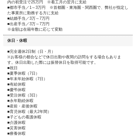
内の初受注で25万円 ※着工月の翌月に支給
■都市手当／1～3万円 ※首都圏・東海圏・関西圏で、弊社が指定し
た事業所に勤務する方に支給
■結婚手当／3万～7万円
■出産手当／3万～7万円
※金額は在籍年数に応じて変動
休日・休暇
■完全週休2日制（日・月）
※お客様の都合などで休日出勤や夜間の訪問をする場合もありま
す。休日出勤した際には振替休日を取得可能です。
■祝日
■夏季休暇（7日）
■年末年始休暇（7日）
■有給休暇
■慶弔休暇
■受注休暇（3日）
■永年勤続休暇
■産前・産後休暇
■育児休暇（最大2年間）
■子どもの看護休暇
■介護休暇
■災害休暇
■療養休暇