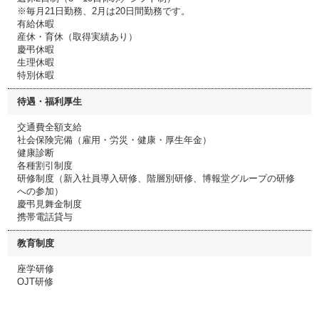
※毎月21日勤務、2月は20日間勤務です。
有給休暇
産休・育休（取得実績あり）
慶弔休暇
生理休暇
特別休暇
待遇・福利厚生
交通費全額支給
社会保険完備（雇用・労災・健康・厚生年金）
健康診断
各種割引制度
研修制度（新入社員導入研修、階層別研修、博報堂グループの研修
への参加）
慶弔見舞金制度
携帯電話貸与
教育制度
座学研修
OJT研修