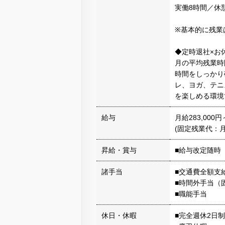
実働8時間／休
※基本的に残業
◆定時退社×お
月の平均残業時
時間をしっかり
レ、ヨガ、テニ
を楽しめる環境
給与
月給283,000円
(固定残業代：月1
昇給・賞与
■給与改定随時
諸手当
■交通費全額支
■時間外手当（
■職能手当
休日・休暇
■完全週休2日