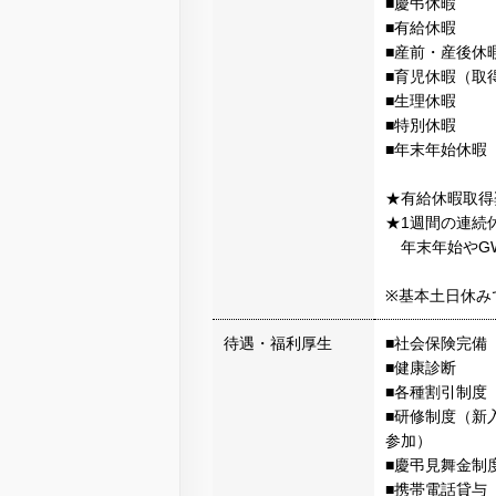
■慶弔休暇
■有給休暇
■産前・産後休
■育児休暇（取
■生理休暇
■特別休暇
■年末年始休暇
★有給休暇取得
★1週間の連続
年末年始やG
※基本土日休み
待遇・福利厚生
■社会保険完備
■健康診断
■各種割引制度
■研修制度（新
参加）
■慶弔見舞金制
■携帯電話貸与