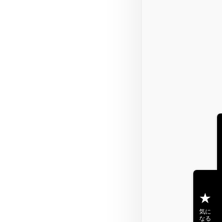
気に
なる