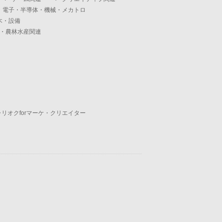
・電子・半導体・機械・メカトロ
木・設備
・農林水産関連
ャリオクforマーケ・クリエイター