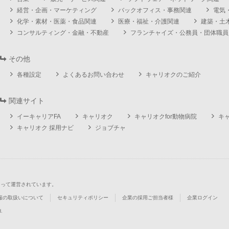
経営・企画・マーケティング
バックオフィス・事務関連
電気
化学・素材・医薬・食品関連
医療・福祉・介護関連
建築・土
コンサルティング・金融・不動産
フランチャイズ・公務員・団体職員
その他
各種設定
よくあるお問い合わせ
キャリオクのご紹介
関連サイト
イーキャリアFA
キャリオク
キャリオクfor動物病院
キ
キャリオク 採用ナビ
ジョブチャ
よって運営されています。
報の取扱いについて
セキュリティポリシー
企業の採用ご担当者様
企業ログイン
d.