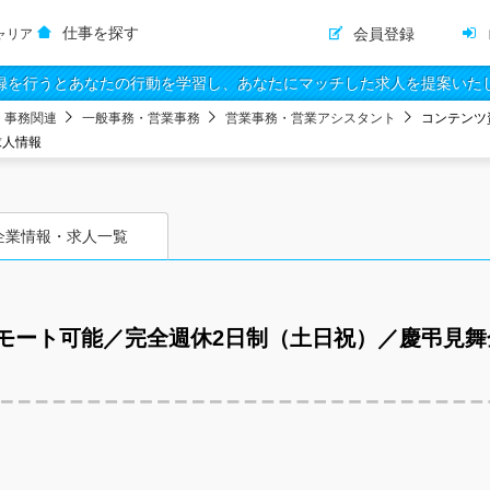
仕事を探す
会員登録
ャリア
録を行うとあなたの行動を学習し、あなたにマッチした求人を提案いた
・事務関連
一般事務・営業事務
営業事務・営業アシスタント
コンテンツ
求人情報
企業情報・求人一覧
モート可能／完全週休2日制（土日祝）／慶弔見舞