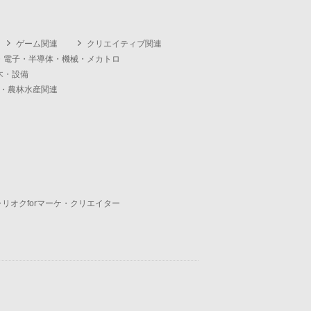
ゲーム関連
クリエイティブ関連
・電子・半導体・機械・メカトロ
木・設備
・農林水産関連
ャリオクforマーケ・クリエイター