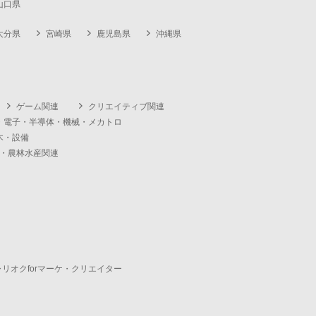
山口県
大分県
宮崎県
鹿児島県
沖縄県
ゲーム関連
クリエイティブ関連
・電子・半導体・機械・メカトロ
木・設備
・農林水産関連
ャリオクforマーケ・クリエイター