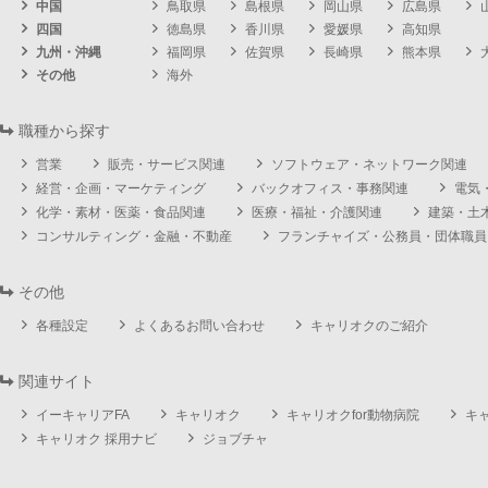
中国
鳥取県
島根県
岡山県
広島県
四国
徳島県
香川県
愛媛県
高知県
九州・沖縄
福岡県
佐賀県
長崎県
熊本県
その他
海外
職種から探す
営業
販売・サービス関連
ソフトウェア・ネットワーク関連
経営・企画・マーケティング
バックオフィス・事務関連
電気
化学・素材・医薬・食品関連
医療・福祉・介護関連
建築・土
コンサルティング・金融・不動産
フランチャイズ・公務員・団体職員
その他
各種設定
よくあるお問い合わせ
キャリオクのご紹介
関連サイト
イーキャリアFA
キャリオク
キャリオクfor動物病院
キ
キャリオク 採用ナビ
ジョブチャ