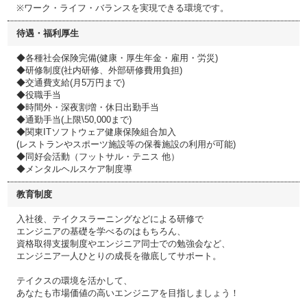
※ワーク・ライフ・バランスを実現できる環境です。
待遇・福利厚生
◆各種社会保険完備(健康・厚生年金・雇用・労災)
◆研修制度(社内研修、外部研修費用負担)
◆交通費支給(月5万円まで)
◆役職手当
◆時間外・深夜割増・休日出勤手当
◆通勤手当(上限\50,000まで)
◆関東ITソフトウェア健康保険組合加入
(レストランやスポーツ施設等の保養施設の利用が可能)
◆同好会活動（フットサル・テニス 他）
◆メンタルヘルスケア制度導
教育制度
入社後、テイクスラーニングなどによる研修で
エンジニアの基礎を学べるのはもちろん、
資格取得支援制度やエンジニア同士での勉強会など、
エンジニア一人ひとりの成長を徹底してサポート。
テイクスの環境を活かして、
あなたも市場価値の高いエンジニアを目指しましょう！