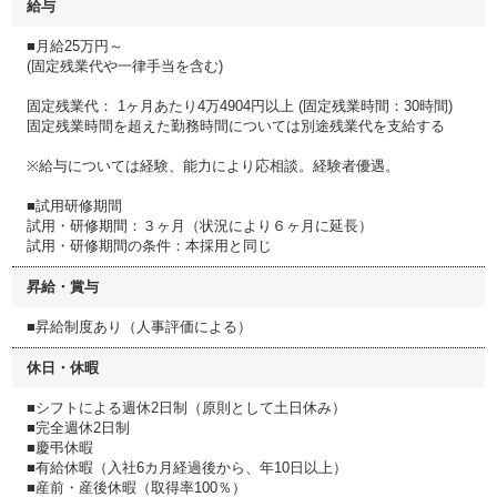
給与
■月給25万円～
(固定残業代や一律手当を含む)
固定残業代： 1ヶ月あたり4万4904円以上 (固定残業時間：30時間)
固定残業時間を超えた勤務時間については別途残業代を支給する
※給与については経験、能力により応相談。経験者優遇。
■試用研修期間
試用・研修期間：３ヶ月（状況により６ヶ月に延長）
試用・研修期間の条件：本採用と同じ
昇給・賞与
■昇給制度あり（人事評価による）
休日・休暇
■シフトによる週休2日制（原則として土日休み）
■完全週休2日制
■慶弔休暇
■有給休暇（入社6カ月経過後から、年10日以上）
■産前・産後休暇（取得率100％）