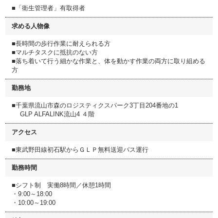
■「衛生管理者」有取得者
求める人物像
■長時間の歩行作業に耐えられる方
■マルチタスクに抵抗のない方
■落ち着いて行う細かな作業と、体を動かす作業の両方に取り組める
方
勤務地
■千葉県流山市森のロジスティクスパーク3丁目204番地の1
GLP ALFALINK流山4 ４階
アクセス
■東武野田線初石駅からＧＬＰ無料送迎バス運行
勤務時間
■シフト制 実働8時間／休憩1時間
・9:00～18:00
・10:00～19:00