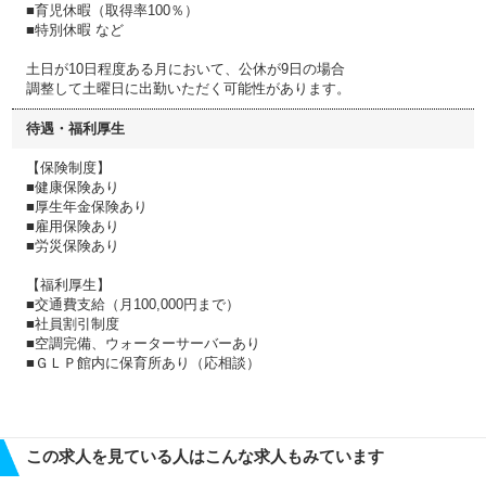
■育児休暇（取得率100％）
■特別休暇 など
土日が10日程度ある月において、公休が9日の場合
調整して土曜日に出勤いただく可能性があります。
待遇・福利厚生
【保険制度】
■健康保険あり
■厚生年金保険あり
■雇用保険あり
■労災保険あり
【福利厚生】
■交通費支給（月100,000円まで）
■社員割引制度
■空調完備、ウォーターサーバーあり
■ＧＬＰ館内に保育所あり（応相談）
この求人を見ている人はこんな求人もみています