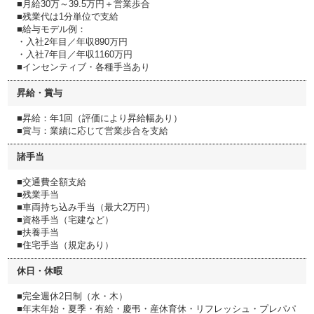
■月給30万～39.5万円＋営業歩合
■残業代は1分単位で支給
■給与モデル例：
・入社2年目／年収890万円
・入社7年目／年収1160万円
■インセンティブ・各種手当あり
昇給・賞与
■昇給：年1回（評価により昇給幅あり）
■賞与：業績に応じて営業歩合を支給
諸手当
■交通費全額支給
■残業手当
■車両持ち込み手当（最大2万円）
■資格手当（宅建など）
■扶養手当
■住宅手当（規定あり）
休日・休暇
■完全週休2日制（水・木）
■年末年始・夏季・有給・慶弔・産休育休・リフレッシュ・プレパパ