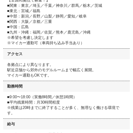
【全国91拠点で募集！】
■関東：東京／埼玉／千葉／神奈川／群馬／栃木／茨城
■東北：宮城／福島
■中部：新潟／長野／山梨／静岡／愛知／岐阜
■関西：大阪／京都／三重
■中国：広島
■九州・沖縄：福岡／佐賀／熊本／鹿児島／沖縄
※希望を考慮し決定します
※マイカー通勤可（車両持ち込み手当あり）
アクセス
各拠点により異なります。
駅近店舗から郊外のモデルルームまで幅広く展開。
マイカー通勤もOKです。
勤務時間
■9:00〜18:00（実働8時間／休憩1時間）
■平均残業時間：月30時間程度
※残業は20時までに終了することが多く、無理なく働ける環境で
す。
給与