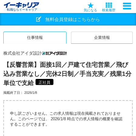
転職ならイーキャリア
気になる
検索履歴
無料会員登録はこちらから
仕事情報
企業情報
株式会社アイダ設計
【反響営業】面接1回／戸建て住宅営業／飛び
込み営業なし／完休2日制／手当充実／残業1分
単位で支給
正社員
掲載終了日：
2026/1/8
申し訳ございません。この求人情報は現在掲載されておりませ
ん。このページでは、 2026/1/8 時点での求人情報の概要を確認
することができます。