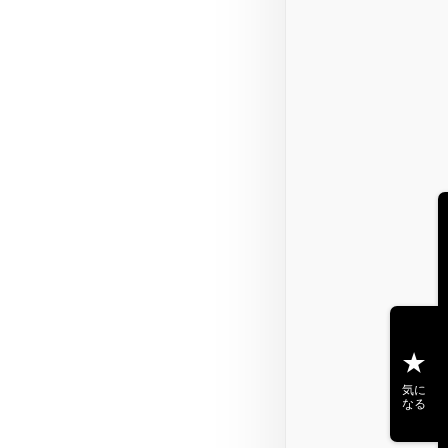
気に
なる