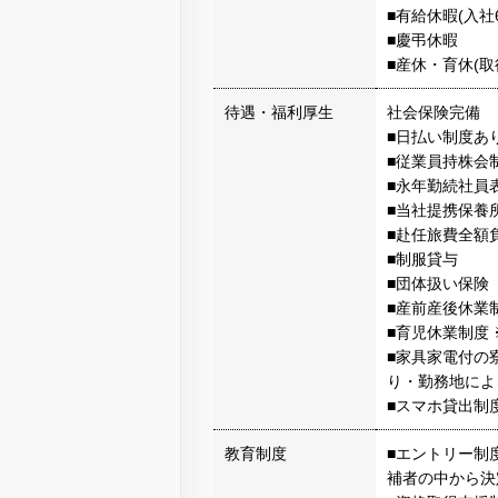
■有給休暇(入社
■慶弔休暇
■産休・育休(取
待遇・福利厚生
社会保険完備
■日払い制度あ
■従業員持株会
■永年勤続社員
■当社提携保養
■赴任旅費全額
■制服貸与
■団体扱い保険
■産前産後休業
■育児休業制度
■家具家電付の
り・勤務地によ
■スマホ貸出制
教育制度
■エントリー制
補者の中から決