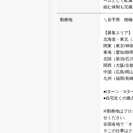
ームとして配属
組む体制も完備
勤務地
＼岩手県 積極
【募集エリア】
北海道・東北（北
関東（東京/神奈
東海（愛知/静岡
北陸（新潟/石川
関西（大阪/京都
中国（広島/岡
九州（福岡/長崎
●Iターン・U
●自宅近くの拠
※勤務地はプロ
せください。
全国各地で「オ
※この仕事はク