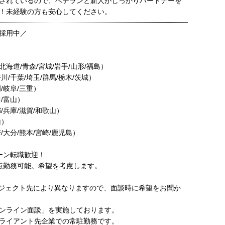
されているので、ベテランと新人がしっかりパートナーを
！未経験の方も安心してください。
採用中／
海道/青森/宮城/岩手/山形/福島）
川/千葉/埼玉/群馬/栃木/茨城）
/岐阜/三重）
/富山）
/兵庫/滋賀/和歌山）
山）
/大分/熊本/宮崎/鹿児島）
ターン転職歓迎！
点勤務可能。希望を考慮します。
ジェクト先により異なりますので、面談時に希望をお聞か
ンライン面談」を実施しております。
ライアント先企業での常駐勤務です。