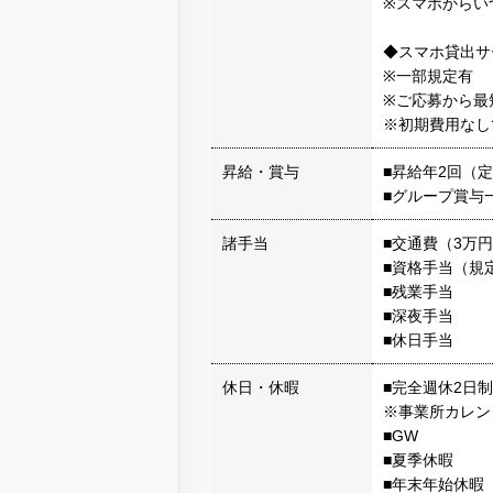
※スマホからい
◆スマホ貸出サ
※一部規定有
※ご応募から最
※初期費用なし
昇給・賞与
■昇給年2回（
■グループ賞与
諸手当
■交通費（3万
■資格手当（規
■残業手当
■深夜手当
■休日手当
休日・休暇
■完全週休2日
※事業所カレン
■GW
■夏季休暇
■年末年始休暇