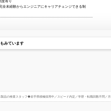
制度有り
度（完全未経験からエンジニアにキャリアチェンジできる制
もみています
体製品の検査スタッフ◆岩手県積極採用中／スピード内定／学歴・転職回数不問／月