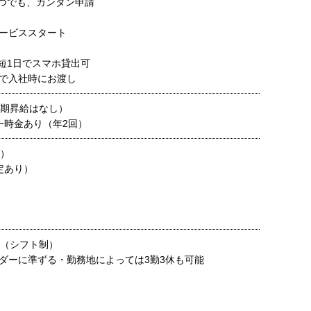
つでも、カンタン申請
ービススタート
短1日でスマホ貸出可
で入社時にお渡し
定期昇給はなし）
一時金あり（年2回）
円）
定あり）
制（シフト制）
ダーに準ずる・勤務地によっては3勤3休も可能