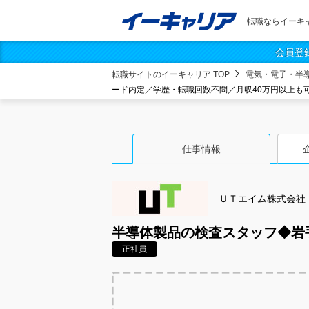
転職ならイーキ
会員登
転職サイトのイーキャリア TOP
電気・電子・半
ード内定／学歴・転職回数不問／月収40万円以上も
仕事情報
ＵＴエイム株式会社
半導体製品の検査スタッフ◆岩
正社員