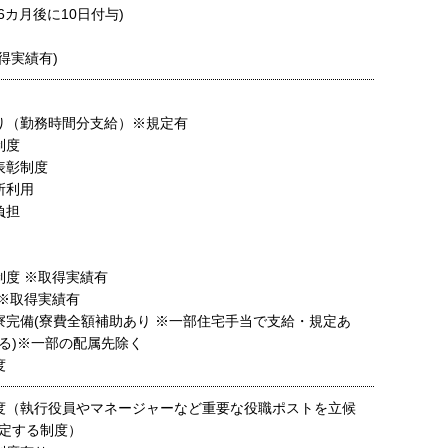
6カ月後に10日付与)
得実績有)
り（勤務時間分支給）※規定有
制度
表彰制度
所利用
負担
制度 ※取得実績有
 ※取得実績有
寮完備(寮費全額補助あり ※一部住宅手当で支給・規定あ
る)※一部の配属先除く
度
度（執行役員やマネージャーなど重要な役職ポストを立候
定する制度）