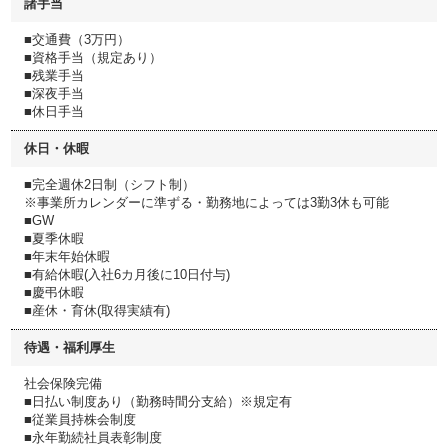
諸手当
■交通費（3万円）
■資格手当（規定あり）
■残業手当
■深夜手当
■休日手当
休日・休暇
■完全週休2日制（シフト制）
※事業所カレンダーに準ずる・勤務地によっては3勤3休も可能
■GW
■夏季休暇
■年末年始休暇
■有給休暇(入社6カ月後に10日付与)
■慶弔休暇
■産休・育休(取得実績有)
待遇・福利厚生
社会保険完備
■日払い制度あり（勤務時間分支給）※規定有
■従業員持株会制度
■永年勤続社員表彰制度