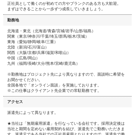
正社員として働くのが初めての方やブランクのある方も大歓迎。
まずはできることから一歩ずつ成長していきましょう。
勤務地
北海道・東北（北海道/青森/宮城/岩手/山形/福島）
関東（東京/神奈川/千葉/埼玉/群馬/栃木/茨城）
東海（愛知/静岡/岐阜/三重）
北陸（新潟/石川/富山）
関西（大阪/京都/兵庫/滋賀/和歌山）
中国（広島/岡山）
九州（福岡/長崎/大分/熊本/宮崎/鹿児島）
※勤務地はプロジェクト先により異なりますので、面談時に希望を
お聞かせください。
全国各地で「オンライン面談」を実施しております。
※この仕事はクライアント先企業での常駐勤務です。
アクセス
派遣先によって異なります。
★当社は「無期雇用派遣」を行なっている会社です。採用決定後は
当社と期間を定めない雇用契約を結び、派遣先でご勤務いただきま
す。派遣元である当社での正社員雇用となりますので、派遣先で働