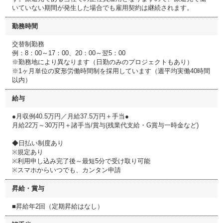
いていない期間が発生した場合でも雇用契約は継続されます。
勤務時間
交替制勤務
例：8：00～17：00、20：00～翌5：00
※勤務地により異なります（日勤のみのプロジェクトもあり）
※1ヶ月単位の変形労働時間制を採用しています（週平均実働40時間
以内）
給与
●月収例40.5万円／月給37.5万円＋手当●
月給22万～30万円＋諸手当/賞与(残業代支給・G賞与一時金など)
◆日払い制度あり
※規定あり
※利用申し込み完了後～最短5分で受け取り可能
※スマホからいつでも、カンタン申請
昇給・賞与
■昇給年2回（定期昇給はなし）