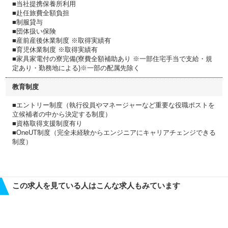
■当社提携保養所利用
■赴任旅費全額負担
■制服貸与
■団体扱い保険
■産前産後休業制度 ※取得実績有
■育児休業制度 ※取得実績有
■家具家電付の寮完備(寮費全額補助あり ※一部住宅手当で支給・規
定あり・勤務地による)※一部の配属先除く
教育制度
■エントリー制度（執行役員やマネージャーなど重要な役職ポストを
立候補者の中から決定する制度）
■資格取得支援制度有り
■OneUT制度（完全未経験からエンジニアにキャリアチェンジできる
制度）
この求人を見ている人はこんな求人もみています