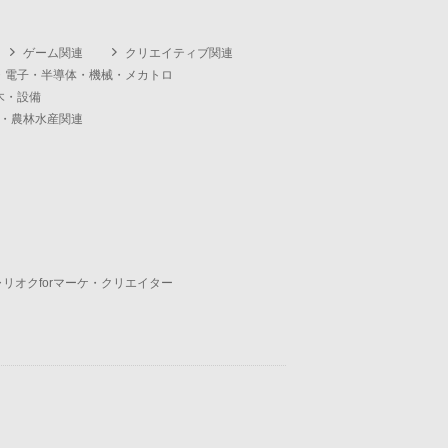
ゲーム関連
クリエイティブ関連
・電子・半導体・機械・メカトロ
木・設備
・農林水産関連
ャリオクforマーケ・クリエイター