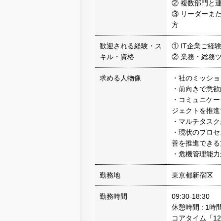
② 複数部門と
③ リーダーま
方
歓迎される経験・ス
① IT企業ご経
キル・資格
② 業務・総務
求める人物像
・社のミッショ
・前向きで意欲
・コミュニケー
ジェクトを推進
・マルチタスク
・現状のプロセ
善を推進できる
・危機管理能力
勤務地
東京都新宿区
勤務時間
09:30-18:30
休憩時間 : 1時
コアタイム「12