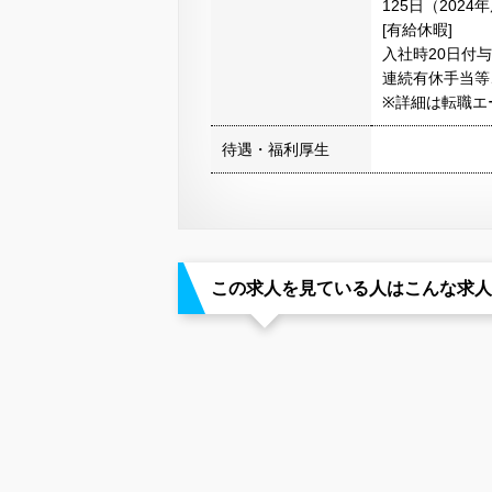
125日（2024
[有給休暇]
入社時20日付
連続有休手当等
※詳細は転職エ
待遇・福利厚生
この求人を見ている人はこんな求人