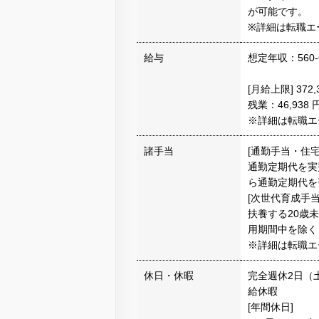
が可能です。
※詳細は転職エ
給与
想定年収：560-
[月給上限] 372,
残業：46,938 
※詳細は転職エ
諸手当
[通勤手当・住宅
通勤定期代を実費
ら通勤定期代を
[次世代育成手当
扶養する20歳未
用期間中を除く
※詳細は転職エ
休日・休暇
完全週休2日（
給休暇
[年間休日]