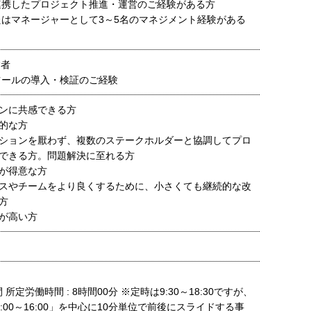
連携したプロジェクト推進・運営のご経験がある方
たはマネージャーとして3～5名のマネジメント経験がある
験者
ツールの導入・検証のご経験
ンに共感できる方
的な方
ションを厭わず、複数のステークホルダーと協調してプロ
できる方。問題解決に至れる方
が得意な方
スやチームをより良くするために、小さくても継続的な改
方
が高い方
間 所定労働時間 : 8時間00分 ※定時は9:30～18:30ですが、
:00～16:00」を中心に10分単位で前後にスライドする事