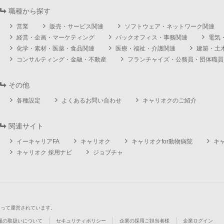
職種から探す
営業
販売・サービス関連
ソフトウェア・ネットワーク関連
経営・企画・マーケティング
バックオフィス・事務関連
電気
化学・素材・医薬・食品関連
医療・福祉・介護関連
建築・土
コンサルティング・金融・不動産
フランチャイズ・公務員・団体職員
その他
各種設定
よくあるお問い合わせ
キャリオクのご紹介
関連サイト
イーキャリアFA
キャリオク
キャリオクfor動物病院
キ
キャリオク 採用ナビ
ジョブチャ
よって運営されています。
報の取扱いについて
セキュリティポリシー
企業の採用ご担当者様
企業ログイン