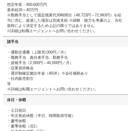
想定年収：400-600万円
基本給26～40万円
※勤務手当として固定残業代30時間分（48,723円～72,993円）を給
与に含む、超過した場合は別途支給 ※経験・能力を考慮の上、当社
規程により決定するため上記の限りではありません
※詳細は転職エージェントへお問い合わせください。
諸手当
・通勤交通費（上限30,000円／月）
・職務手当、責任者手当、勤務手当
・資格手当（2,000円～40,000円／月）
・従業員持株会
・選択制確定拠出年金（401K）※会社補助あり
・社内販売割引
等
※詳細は転職エージェントへお問い合わせください。
休日・休暇
・土日祝日
・年次有給休暇（半日、時間取得可能）
・慶弔休暇
・夏季休暇（3日）